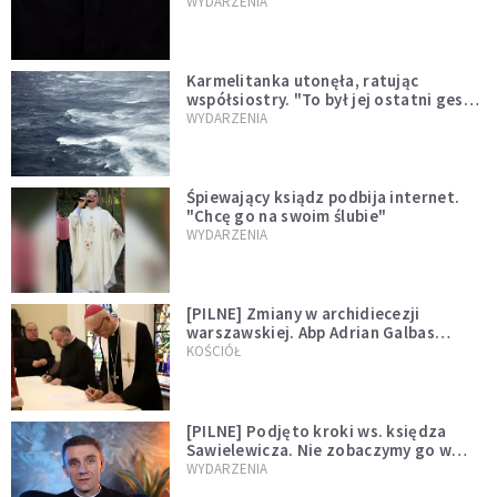
niegodny"
WYDARZENIA
Karmelitanka utonęła, ratując
współsiostry. "To był jej ostatni gest
miłości"
WYDARZENIA
Śpiewający ksiądz podbija internet.
"Chcę go na swoim ślubie"
WYDARZENIA
[PILNE] Zmiany w archidiecezji
warszawskiej. Abp Adrian Galbas
wręczył dekrety nowym proboszczom
KOŚCIÓŁ
[PILNE] Podjęto kroki ws. księdza
Sawielewicza. Nie zobaczymy go w
mediach
WYDARZENIA