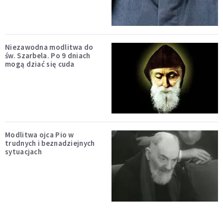
Niezawodna modlitwa do
św. Szarbela. Po 9 dniach
mogą dziać się cuda
Modlitwa ojca Pio w
trudnych i beznadziejnych
sytuacjach