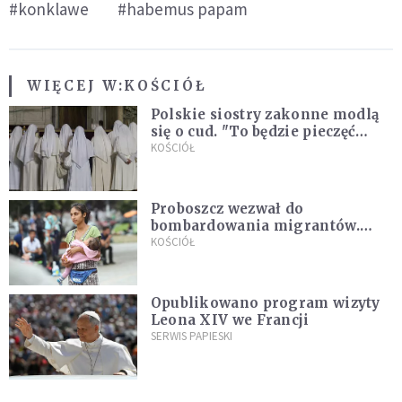
#konklawe
#habemus papam
WIĘCEJ W:
KOŚCIÓŁ
Polskie siostry zakonne modlą
się o cud. "To będzie pieczęć
Pana Boga dla naszej wiary"
KOŚCIÓŁ
Proboszcz wezwał do
bombardowania migrantów.
"Masowy ogień przeciwko
KOŚCIÓŁ
najeźdźcom!"
Opublikowano program wizyty
Leona XIV we Francji
SERWIS PAPIESKI