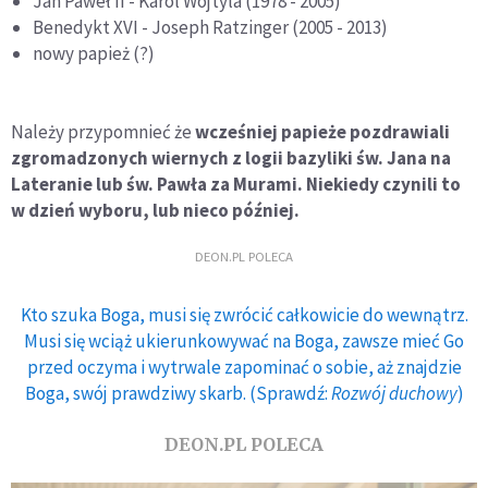
Jan Paweł II - Karol Wojtyla (1978 - 2005)
Benedykt XVI - Joseph Ratzinger (2005 - 2013)
nowy papież (?)
Należy przypomnieć że
wcześniej papieże pozdrawiali
zgromadzonych wiernych z logii bazyliki św. Jana na
Lateranie lub św. Pawła za Murami. Niekiedy czynili to
w dzień wyboru, lub nieco później.
DEON.PL POLECA
Kto szuka Boga, musi się zwrócić całkowicie do wewnątrz.
Musi się wciąż ukierunkowywać na Boga, zawsze mieć Go
przed oczyma i wytrwale zapominać o sobie, aż znajdzie
Boga, swój prawdziwy skarb. (Sprawdź:
Rozwój duchowy
)
DEON.PL POLECA