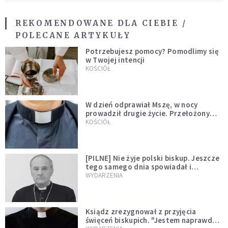
REKOMENDOWANE DLA CIEBIE /
POLECANE ARTYKUŁY
Potrzebujesz pomocy? Pomodlimy się
w Twojej intencji
KOŚCIÓŁ
W dzień odprawiał Mszę, w nocy
prowadził drugie życie. Przełożony
kazał mu opuścić zakon
KOŚCIÓŁ
[PILNE] Nie żyje polski biskup. Jeszcze
tego samego dnia spowiadał i
sprawował Mszę świętą
WYDARZENIA
Ksiądz zrezygnował z przyjęcia
święceń biskupich. "Jestem naprawdę