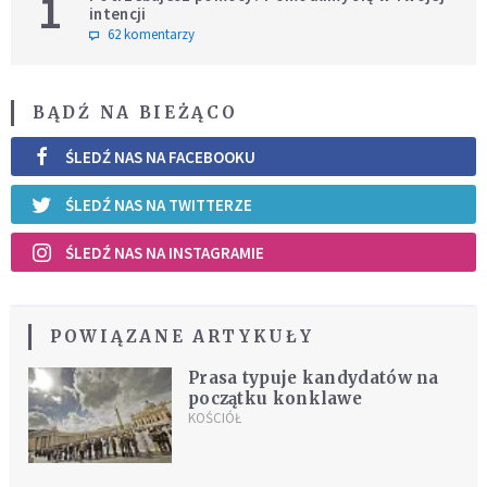
1
intencji
62 komentarzy
BĄDŹ NA BIEŻĄCO
ŚLEDŹ NAS NA FACEBOOKU
ŚLEDŹ NAS NA TWITTERZE
ŚLEDŹ NAS NA INSTAGRAMIE
POWIĄZANE ARTYKUŁY
Prasa typuje kandydatów na
początku konklawe
KOŚCIÓŁ