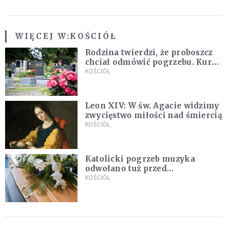
WIĘCEJ W:
KOŚCIÓŁ
Rodzina twierdzi, że proboszcz
chciał odmówić pogrzebu. Kuria
zapowiada wyjaśnienia
KOŚCIÓŁ
Leon XIV: W św. Agacie widzimy
zwycięstwo miłości nad śmiercią
KOŚCIÓŁ
Katolicki pogrzeb muzyka
odwołano tuż przed
uroczystością. Powodem była
KOŚCIÓŁ
przynależność do masonerii