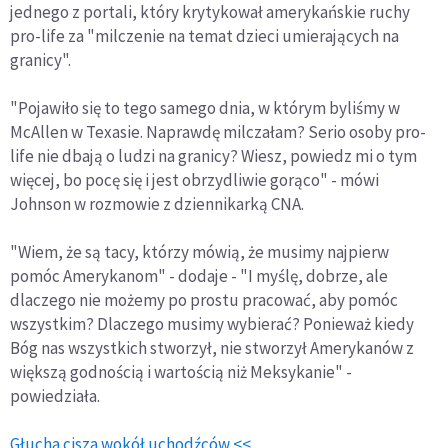
jednego z portali, który krytykował amerykańskie ruchy
pro-life za "milczenie na temat dzieci umierających na
granicy".
"Pojawiło się to tego samego dnia, w którym byliśmy w
McAllen w Texasie. Naprawdę milczałam? Serio osoby pro-
life nie dbają o ludzi na granicy? Wiesz, powiedz mi o tym
więcej, bo pocę się i jest obrzydliwie gorąco" - mówi
Johnson w rozmowie z dziennikarką CNA.
"Wiem, że są tacy, którzy mówią, że musimy najpierw
pomóc Amerykanom" - dodaje - "I myślę, dobrze, ale
dlaczego nie możemy po prostu pracować, aby pomóc
wszystkim? Dlaczego musimy wybierać? Ponieważ kiedy
Bóg nas wszystkich stworzył, nie stworzył Amerykanów z
większą godnością i wartością niż Meksykanie" -
powiedziała.
Głucha cisza wokół uchodźców <<