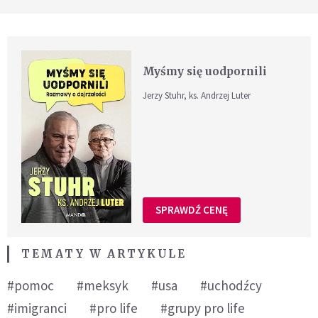
Myśmy się uodpornili
Jerzy Stuhr, ks. Andrzej Luter
SPRAWDŹ CENĘ
TEMATY W ARTYKULE
#pomoc
#meksyk
#usa
#uchodźcy
#imigranci
#pro life
#grupy pro life