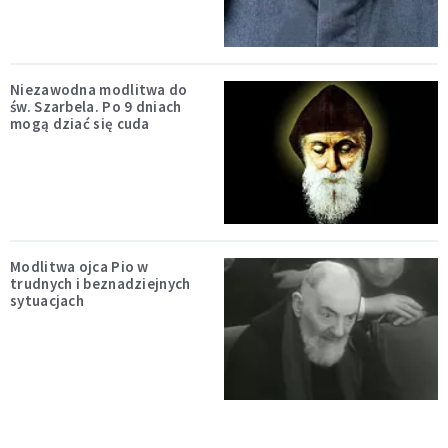
Niezawodna modlitwa do
św. Szarbela. Po 9 dniach
mogą dziać się cuda
Modlitwa ojca Pio w
trudnych i beznadziejnych
sytuacjach