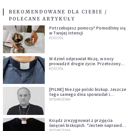
REKOMENDOWANE DLA CIEBIE /
POLECANE ARTYKUŁY
Potrzebujesz pomocy? Pomodlimy się
w Twojej intencji
KOŚCIÓŁ
W dzień odprawiał Mszę, w nocy
prowadził drugie życie. Przełożony
kazał mu opuścić zakon
KOŚCIÓŁ
[PILNE] Nie żyje polski biskup. Jeszcze
tego samego dnia spowiadał i
sprawował Mszę świętą
WYDARZENIA
Ksiądz zrezygnował z przyjęcia
święceń biskupich. "Jestem naprawdę
niegodny"
WYDARZENIA