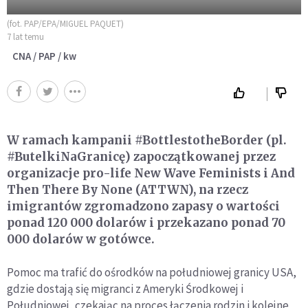
(fot. PAP/EPA/MIGUEL PAQUET)
7 lat temu
CNA / PAP / kw
W ramach kampanii #BottlestotheBorder (pl.
#ButelkiNaGranicę) zapoczątkowanej przez
organizacje pro-life New Wave Feminists i And
Then There By None (ATTWN), na rzecz
imigrantów zgromadzono zapasy o wartości
ponad 120 000 dolarów i przekazano ponad 70
000 dolarów w gotówce.
Pomoc ma trafić do ośrodków na południowej granicy USA,
gdzie dostają się migranci z Ameryki Środkowej i
Południowej, czekając na proces łączenia rodzin i kolejne