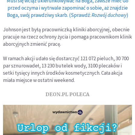
Musi się wciąż ukierunkowywać na Boga, zawsze mieć Go
przed oczyma i wytrwale zapominać o sobie, aż znajdzie
Boga, swój prawdziwy skarb. (Sprawdź:
Rozwój duchowy
)
Johnson jest byłą pracowniczką kliniki aborcyjnej, obecnie
pracuje na rzecz ochrony życia i pomaga pracownikom klinik
aborcyjnych zmienić pracę.
W ramach akcji udało się dostarczyć 121 072 pieluch, 30 700
par sznurowadeł, 13 230 butelek wody, 3100 plecaków i
setki tysięcy innych środków kosmetycznych. Cała akcja
miała miejsce w ostatni weekend.
DEON.PL POLECA