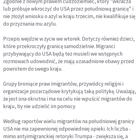
Zgodnie z nowym prawem cudzoziemiec, który "wkracza
lub próbuje wkroczyć do USA przez południową granicę" i
nie złożył wniosku o azyl w kraju trzecim, nie kwalifikuje się
do przyznania mu azylu.
Przepis wejdzie w życie we wtorek. Dotyczy również dzieci,
które przekroczyły granicę samodzielnie. Migranci
przybywający do USA będą też musieli we wstępnych
rozmowach udowodnić, że mają uzasadnione obawy przed
powrotem do swego kraju.
Grupy broniące praw imigrantów, przywódcy religijni i
organizacje pozarządowe krytykują taką politykę. Uważają,
że jest ona okrutna i ma na celu nie wpuścić migrantów do
kraju, by nie udzielić im pomocy.
Według raportów wielu migrantów na południowej granicy
USA nie ma zapewnionej odpowiedniej opieki. Ich liczba -
mimo antyimigranckiej retoryki Trumpa - zwiększa się, a