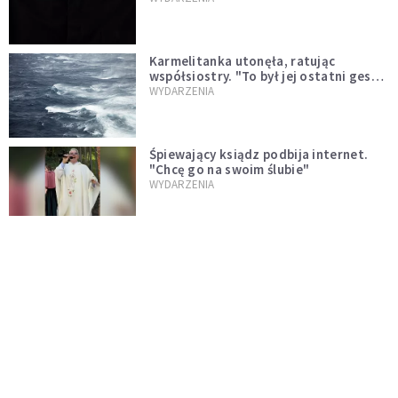
Karmelitanka utonęła, ratując
współsiostry. "To był jej ostatni gest
miłości"
WYDARZENIA
Śpiewający ksiądz podbija internet.
"Chcę go na swoim ślubie"
WYDARZENIA
[PILNE] Zmiany w archidiecezji
warszawskiej. Abp Adrian Galbas
wręczył dekrety nowym proboszczom
KOŚCIÓŁ
[PILNE] Podjęto kroki ws. księdza
Sawielewicza. Nie zobaczymy go w
mediach
WYDARZENIA