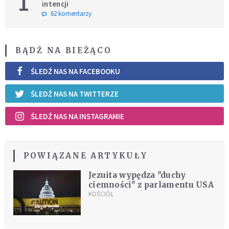
1
intencji
62 komentarzy
BĄDŹ NA BIEŻĄCO
ŚLEDŹ NAS NA FACEBOOKU
ŚLEDŹ NAS NA TWITTERZE
ŚLEDŹ NAS NA INSTAGRAMIE
POWIĄZANE ARTYKUŁY
Jezuita wypędza "duchy
ciemności" z parlamentu USA
KOŚCIÓŁ