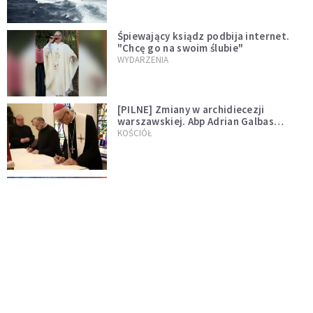
Śpiewający ksiądz podbija internet.
"Chcę go na swoim ślubie"
WYDARZENIA
[PILNE] Zmiany w archidiecezji
warszawskiej. Abp Adrian Galbas
wręczył dekrety nowym proboszczom
KOŚCIÓŁ
[PILNE] Podjęto kroki ws. księdza
Sawielewicza. Nie zobaczymy go w
mediach
WYDARZENIA
Czy Kościół czeka pęknięcie? Spór o
Tradycję narasta
KOŚCIÓŁ