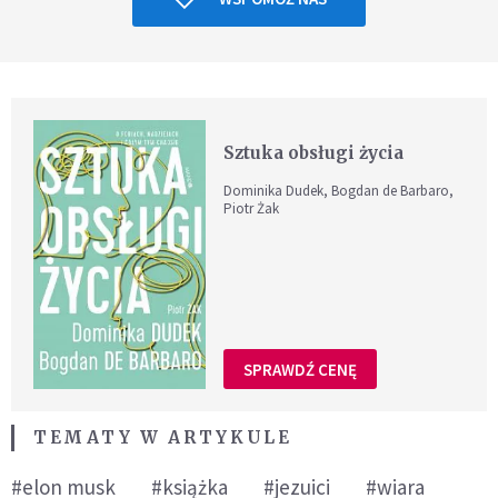
Sztuka obsługi życia
Dominika Dudek, Bogdan de Barbaro,
Piotr Żak
SPRAWDŹ CENĘ
TEMATY W ARTYKULE
#elon musk
#książka
#jezuici
#wiara