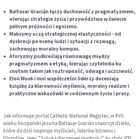
Baltasar Gracián łączy duchowość z pragmatyzmem,
oferując strategie życia i przywództwa w świecie
pełnym próżności i egoizmu.
Maksymy uczą strategicznej elastyczności - od
dyskrecji po ocenę ludzi i sytuacji z rozwagą,
zachowując moralny kompas.
Aforyzmy podkreślają równowagę między
pragmatyzmem a etyką, kierując czytelnika ku
cnotom takim jak roztropność, odwaga i uczciwość.
Elon Musk i inni współcześni liderzy doceniają
książkę za klarowność myślenia, moralny realizm i
praktyczne wskazówki w codziennym życiu i pracy.
Jak informuje portal Catholic National Register, w XVII
wieku hiszpański jezuita Baltasar Gracián stworzył dzieło,
które do dziś inspiruje myślicieli, liderów biznesu i
filozofów. Jego "Sztuka doczesnej mądrości" to zbiór 300