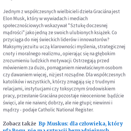
Jednym z współczesnych wielbicieli dzieła Graciána jest
Elon Musk, który w wywiadach i mediach
społecznościowych wskazywał "Sztukę doczesnej
mądrości" jako jedną ze swoich ulubionych książek. Co
przyciąga do niej świeckich liderów i innowatorów?
Maksymy jezuitu uczą klarowności myślenia, strategicznej
cnoty i moralnego realizmu, opierając się na głębokim
zrozumieniu ludzkich motywacji. Ostrzegają przed
mówieniem za dużo, pomaganiem niewłaściwym osobom
czy dawaniem więcej, niż jest rozsądne. Dla współczesnych
katolików i wszystkich, którzy zmagają się z trudnymi
relacjami, instytucjami czy toksycznym środowiskiem
pracy, przesłanie Graciána pozostaje nieocenione: bądźcie
święci, ale nie naiwni; dobrzy, ale nie głupi; niewinni i
mądrzy - podaje Catholic National Register.
Zobacz także
Bp Muskus: dla człowieka, który
ufa Bogu, nie ma sytuacji beznadziejnych