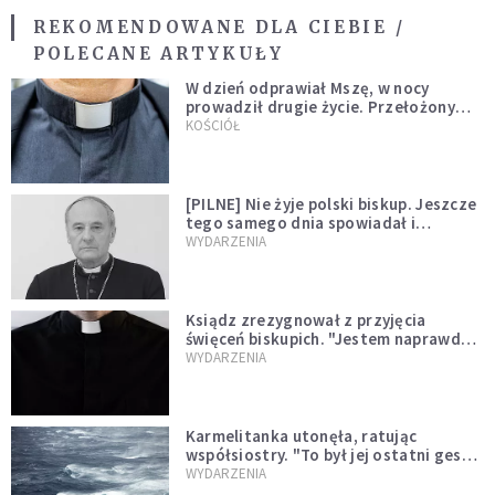
REKOMENDOWANE DLA CIEBIE /
POLECANE ARTYKUŁY
W dzień odprawiał Mszę, w nocy
prowadził drugie życie. Przełożony
kazał mu opuścić zakon
KOŚCIÓŁ
[PILNE] Nie żyje polski biskup. Jeszcze
tego samego dnia spowiadał i
sprawował Mszę świętą
WYDARZENIA
Ksiądz zrezygnował z przyjęcia
święceń biskupich. "Jestem naprawdę
niegodny"
WYDARZENIA
Karmelitanka utonęła, ratując
współsiostry. "To był jej ostatni gest
miłości"
WYDARZENIA