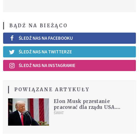
BĄDŹ NA BIEŻĄCO
ŚLEDŹ NAS NA FACEBOOKU
ŚLEDŹ NAS NA TWITTERZE
ŚLEDŹ NAS NA INSTAGRAMIE
POWIĄZANE ARTYKUŁY
Elon Musk przestanie
pracować dla rządu USA.
"Trump powiedział to swoim
ŚWIAT
współpracownikom"