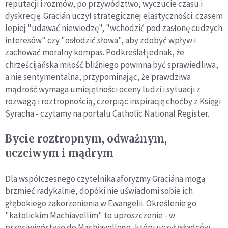
reputacji i rozmów, po przywództwo, wyczucie czasu i
dyskrecję. Gracián uczył strategicznej elastyczności: czasem
lepiej "udawać niewiedzę", "wchodzić pod zasłonę cudzych
interesów" czy "osłodzić słowa", aby zdobyć wpływ i
zachować moralny kompas. Podkreślał jednak, że
chrześcijańska miłość bliźniego powinna być sprawiedliwa,
a nie sentymentalna, przypominając, że prawdziwa
mądrość wymaga umiejętności oceny ludzi i sytuacji z
rozwagą i roztropnością, czerpiąc inspirację choćby z Księgi
Syracha - czytamy na portalu Catholic National Register.
Bycie roztropnym, odważnym,
uczciwym i mądrym
Dla współczesnego czytelnika aforyzmy Graciána mogą
brzmieć radykalnie, dopóki nie uświadomi sobie ich
głębokiego zakorzenienia w Ewangelii. Określenie go
"katolickim Machiavellim" to uproszczenie - w
przeciwieństwie do Machiavellego, który uczył władców