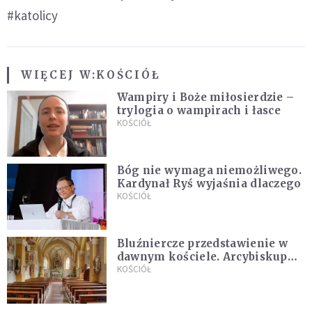
#katolicy
WIĘCEJ W:
KOŚCIÓŁ
Wampiry i Boże miłosierdzie –
trylogia o wampirach i łasce
KOŚCIÓŁ
Bóg nie wymaga niemożliwego.
Kardynał Ryś wyjaśnia dlaczego
KOŚCIÓŁ
Bluźniercze przedstawienie w
dawnym kościele. Arcybiskup
stanowczo reaguje
KOŚCIÓŁ