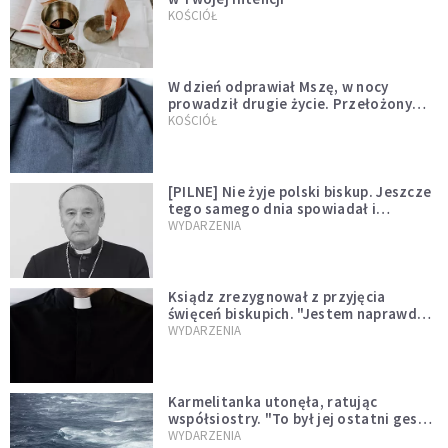
KOŚCIÓŁ
W dzień odprawiał Mszę, w nocy
prowadził drugie życie. Przełożony
kazał mu opuścić zakon
KOŚCIÓŁ
[PILNE] Nie żyje polski biskup. Jeszcze
tego samego dnia spowiadał i
sprawował Mszę świętą
WYDARZENIA
Ksiądz zrezygnował z przyjęcia
święceń biskupich. "Jestem naprawdę
niegodny"
WYDARZENIA
Karmelitanka utonęła, ratując
współsiostry. "To był jej ostatni gest
miłości"
WYDARZENIA