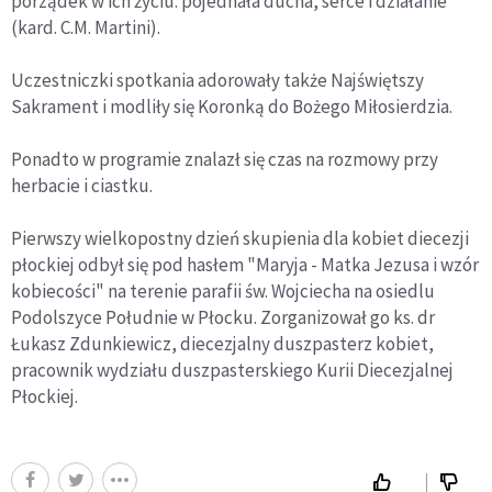
porządek w ich życiu: pojednała ducha, serce i działanie
(kard. C.M. Martini).
Uczestniczki spotkania adorowały także Najświętszy
Sakrament i modliły się Koronką do Bożego Miłosierdzia.
Ponadto w programie znalazł się czas na rozmowy przy
herbacie i ciastku.
Pierwszy wielkopostny dzień skupienia dla kobiet diecezji
płockiej odbył się pod hasłem "Maryja - Matka Jezusa i wzór
kobiecości" na terenie parafii św. Wojciecha na osiedlu
Podolszyce Południe w Płocku. Zorganizował go ks. dr
Łukasz Zdunkiewicz, diecezjalny duszpasterz kobiet,
pracownik wydziału duszpasterskiego Kurii Diecezjalnej
Płockiej.