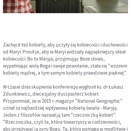
Zachęcił też kobiety, aby uczyły się kobiecości i duchowości
od Maryi. Prosił je, aby w Maryi widziały najpiękniejszy ideał
kobiecości. Bo to Maryja, przyjmując Boże słowo,
wypełniając wolę Boga i swoje powołanie, stała się "wzorem
kobiety mądrej, a tym samym kobiety prawdziwie pięknej".
W czasie dnia skupienia konferencję wygłosił ks. dr Łukasz
Zdunkiewicz, diecezjalny duszpasterz kobiet.
Przypomniał, że w 2015 r. magazyn "National Geographic"
uznał za najbardziej wpływową kobietę świata - Maryję.
Jeden z filozofów nazwał ją tam "rzeczniczką kobiet":
"Rzeczniczka, czyli ta, która towarzyszy w codzienności,
aby przeżywać ją przy Bogu. Ta, która pomaga w modlitwie i