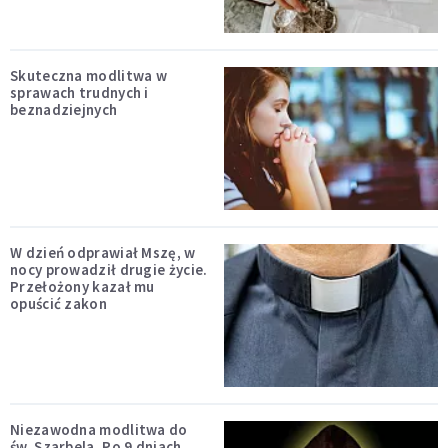
Skuteczna modlitwa w
sprawach trudnych i
beznadziejnych
W dzień odprawiał Mszę, w
nocy prowadził drugie życie.
Przełożony kazał mu
opuścić zakon
Niezawodna modlitwa do
św. Szarbela. Po 9 dniach