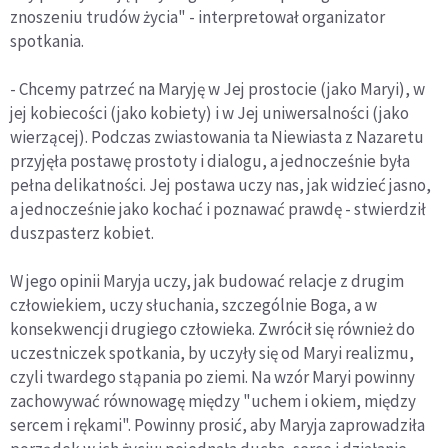
znoszeniu trudów życia" - interpretował organizator
spotkania.
- Chcemy patrzeć na Maryję w Jej prostocie (jako Maryi), w
jej kobiecości (jako kobiety) i w Jej uniwersalności (jako
wierzącej). Podczas zwiastowania ta Niewiasta z Nazaretu
przyjęła postawę prostoty i dialogu, a jednocześnie była
pełna delikatności. Jej postawa uczy nas, jak widzieć jasno,
a jednocześnie jako kochać i poznawać prawdę - stwierdził
duszpasterz kobiet.
W jego opinii Maryja uczy, jak budować relacje z drugim
człowiekiem, uczy słuchania, szczególnie Boga, a w
konsekwencji drugiego człowieka. Zwrócił się również do
uczestniczek spotkania, by uczyły się od Maryi realizmu,
czyli twardego stąpania po ziemi. Na wzór Maryi powinny
zachowywać równowagę między "uchem i okiem, między
sercem i rękami". Powinny prosić, aby Maryja zaprowadziła