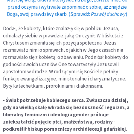
przed oczyma i wytrwale zapominać o sobie, aż znajdzie
Boga, swój prawdziwy skarb. (Sprawdź:
Rozwój duchowy
)
Dodał, że kobiety, które znalazły się w pobliżu Jezusa,
odnalazły siebie w prawdzie, jaką On czynił. W bliskości z
Chrystusem zmieniła się ich pozycja społeczna. Jezus
rozmawiał z nimi o sprawach, o jakich w Jego czasach nie
rozmawiało się z kobietą: o zbawieniu. Podniósł kobiety do
godności swoich uczniów. One towarzyszyły Jezusowi i
apostołom w drodze. W rodzącymi się Kościele pełniły
funkcje ewangelizacyjne, ministerialne i charyzmatyczne.
Były katechetkami, prorokiniami i diakonisami.
- Świat potrzebuje kobiecego serca. Zwłaszcza dzisiaj,
gdy na wielką skalę wkrada się bezduszność i egoizm, a
liberalny feminizm i ideologia gender próbuje
zniekształcić pojęcie płci, małżeństwa, rodziny -
podkreślił biskup pomocniczy archidiecezji gdańskiej.