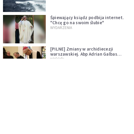
Śpiewający ksiądz podbija internet.
"Chcę go na swoim ślubie"
WYDARZENIA
[PILNE] Zmiany w archidiecezji
warszawskiej. Abp Adrian Galbas
wręczył dekrety nowym proboszczom
KOŚCIÓŁ
[PILNE] Podjęto kroki ws. księdza
Sawielewicza. Nie zobaczymy go w
mediach
WYDARZENIA