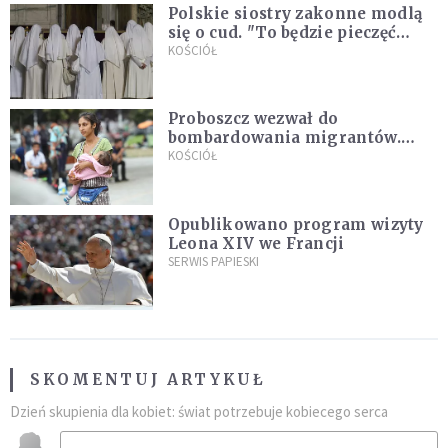
Polskie siostry zakonne modlą
się o cud. "To będzie pieczęć
Pana Boga dla naszej wiary"
KOŚCIÓŁ
Proboszcz wezwał do
bombardowania migrantów.
"Masowy ogień przeciwko
KOŚCIÓŁ
najeźdźcom!"
Opublikowano program wizyty
Leona XIV we Francji
SERWIS PAPIESKI
SKOMENTUJ ARTYKUŁ
Dzień skupienia dla kobiet: świat potrzebuje kobiecego serca