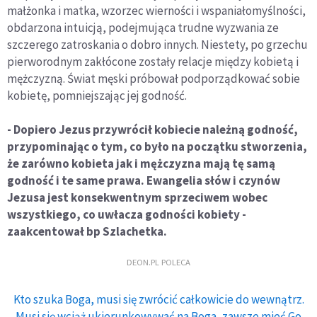
małżonka i matka, wzorzec wierności i wspaniałomyślności,
obdarzona intuicją, podejmująca trudne wyzwania ze
szczerego zatroskania o dobro innych. Niestety, po grzechu
pierworodnym zakłócone zostały relacje między kobietą i
mężczyzną. Świat męski próbował podporządkować sobie
kobietę, pomniejszając jej godność.
- Dopiero Jezus przywrócił kobiecie należną godność,
przypominając o tym, co było na początku stworzenia,
że zarówno kobieta jak i mężczyzna mają tę samą
godność i te same prawa. Ewangelia słów i czynów
Jezusa jest konsekwentnym sprzeciwem wobec
wszystkiego, co uwłacza godności kobiety -
zaakcentował bp Szlachetka.
DEON.PL POLECA
Kto szuka Boga, musi się zwrócić całkowicie do wewnątrz.
Musi się wciąż ukierunkowywać na Boga, zawsze mieć Go