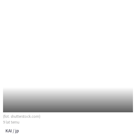
(fot. shutterstock.com)
9 lat temu
KAI / jp