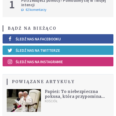
1
Potrzebujesz pomocy? Pomodlimy się w Twojej
intencji
62 komentarzy
BĄDŹ NA BIEŻĄCO
ŚLEDŹ NAS NA FACEBOOKU
ŚLEDŹ NAS NA TWITTERZE
ŚLEDŹ NAS NA INSTAGRAMIE
POWIĄZANE ARTYKUŁY
Papież: To niebezpieczna
pokusa, która przypomina
depresję. Jest jak
KOŚCIÓŁ
"przedwczesne umieranie"