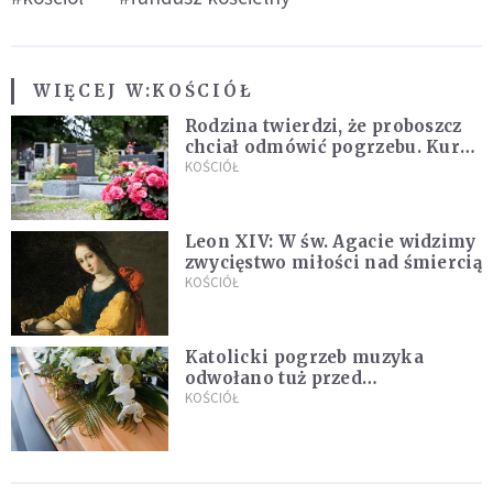
WIĘCEJ W:
KOŚCIÓŁ
Rodzina twierdzi, że proboszcz
chciał odmówić pogrzebu. Kuria
zapowiada wyjaśnienia
KOŚCIÓŁ
Leon XIV: W św. Agacie widzimy
zwycięstwo miłości nad śmiercią
KOŚCIÓŁ
Katolicki pogrzeb muzyka
odwołano tuż przed
uroczystością. Powodem była
KOŚCIÓŁ
przynależność do masonerii