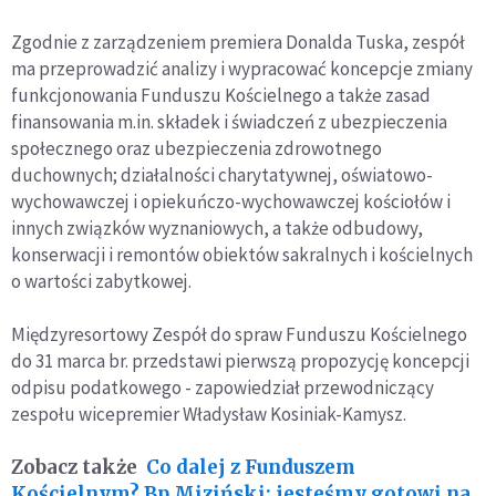
Zgodnie z zarządzeniem premiera Donalda Tuska, zespół
ma przeprowadzić analizy i wypracować koncepcje zmiany
funkcjonowania Funduszu Kościelnego a także zasad
finansowania m.in. składek i świadczeń z ubezpieczenia
społecznego oraz ubezpieczenia zdrowotnego
duchownych; działalności charytatywnej, oświatowo-
wychowawczej i opiekuńczo-wychowawczej kościołów i
innych związków wyznaniowych, a także odbudowy,
konserwacji i remontów obiektów sakralnych i kościelnych
o wartości zabytkowej.
Międzyresortowy Zespół do spraw Funduszu Kościelnego
do 31 marca br. przedstawi pierwszą propozycję koncepcji
odpisu podatkowego - zapowiedział przewodniczący
zespołu wicepremier Władysław Kosiniak-Kamysz.
Zobacz także
Co dalej z Funduszem
Kościelnym? Bp Miziński: jesteśmy gotowi na