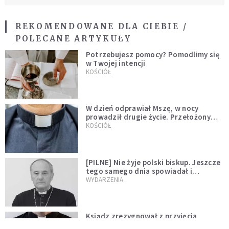
REKOMENDOWANE DLA CIEBIE /
POLECANE ARTYKUŁY
Potrzebujesz pomocy? Pomodlimy się
w Twojej intencji
KOŚCIÓŁ
W dzień odprawiał Mszę, w nocy
prowadził drugie życie. Przełożony
kazał mu opuścić zakon
KOŚCIÓŁ
[PILNE] Nie żyje polski biskup. Jeszcze
tego samego dnia spowiadał i
sprawował Mszę świętą
WYDARZENIA
Ksiądz zrezygnował z przyjęcia
święceń biskupich. "Jestem naprawdę