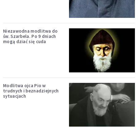
Niezawodna modlitwa do
św. Szarbela. Po 9 dniach
mogą dziać się cuda
Modlitwa ojca Pio w
trudnych i beznadziejnych
sytuacjach