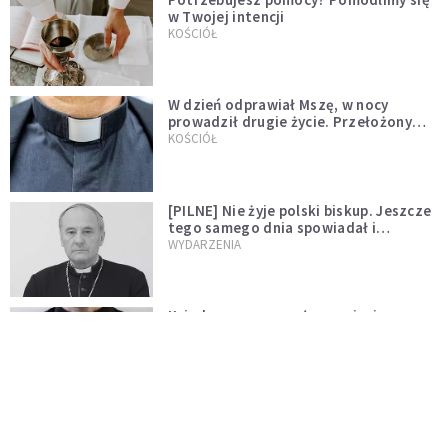
w Twojej intencji
KOŚCIÓŁ
W dzień odprawiał Mszę, w nocy
prowadził drugie życie. Przełożony
kazał mu opuścić zakon
KOŚCIÓŁ
[PILNE] Nie żyje polski biskup. Jeszcze
tego samego dnia spowiadał i
sprawował Mszę świętą
WYDARZENIA
Ksiądz zrezygnował z przyjęcia
święceń biskupich. "Jestem naprawdę
niegodny"
WYDARZENIA
Karmelitanka utonęła, ratując
współsiostry. "To był jej ostatni gest