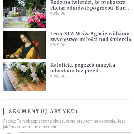
Rodzina twierdzi, że proboszcz
chciał odmówić pogrzebu. Kuria
zapowiada wyjaśnienia
KOŚCIÓŁ
Leon XIV: W św. Agacie widzimy
zwycięstwo miłości nad śmiercią
KOŚCIÓŁ
Katolicki pogrzeb muzyka
odwołano tuż przed
uroczystością. Powodem była
KOŚCIÓŁ
przynależność do masonerii
SKOMENTUJ ARTYKUŁ
Papież: To niebezpieczna pokusa, która przypomina depresję. Jest
jak "przedwczesne umieranie"