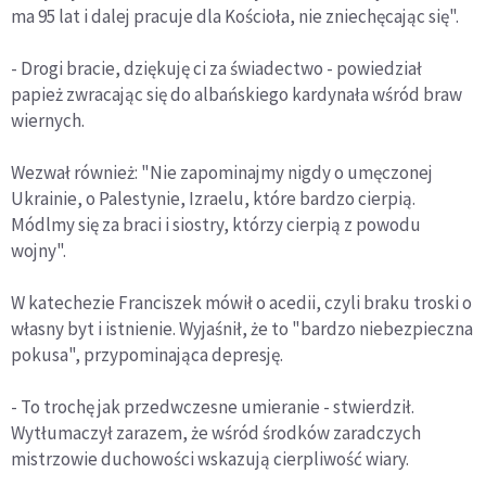
ma 95 lat i dalej pracuje dla Kościoła, nie zniechęcając się".
- Drogi bracie, dziękuję ci za świadectwo - powiedział
papież zwracając się do albańskiego kardynała wśród braw
wiernych.
Wezwał również: "Nie zapominajmy nigdy o umęczonej
Ukrainie, o Palestynie, Izraelu, które bardzo cierpią.
Módlmy się za braci i siostry, którzy cierpią z powodu
wojny".
W katechezie Franciszek mówił o acedii, czyli braku troski o
własny byt i istnienie. Wyjaśnił, że to "bardzo niebezpieczna
pokusa", przypominająca depresję.
- To trochę jak przedwczesne umieranie - stwierdził.
Wytłumaczył zarazem, że wśród środków zaradczych
mistrzowie duchowości wskazują cierpliwość wiary.