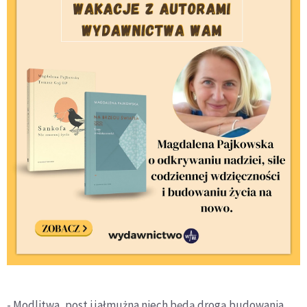
- Modlitwa, post i jałmużna niech będą drogą budowania