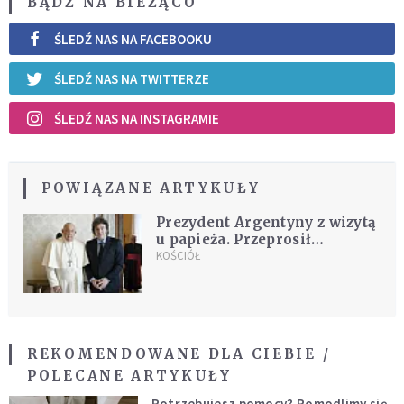
BĄDŹ NA BIEŻĄCO
ŚLEDŹ NAS NA FACEBOOKU
ŚLEDŹ NAS NA TWITTERZE
ŚLEDŹ NAS NA INSTAGRAMIE
POWIĄZANE ARTYKUŁY
Prezydent Argentyny z wizytą
u papieża. Przeprosił
Franciszka za wyzwiska,
KOŚCIÓŁ
które kierował w jego stronę
REKOMENDOWANE DLA CIEBIE /
POLECANE ARTYKUŁY
Potrzebujesz pomocy? Pomodlimy się