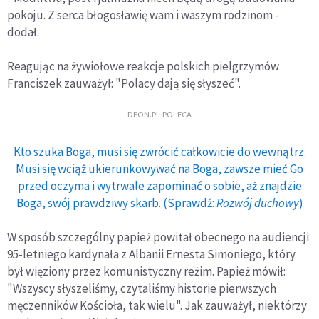
pokoju. Z serca błogosławię wam i waszym rodzinom -
dodał.
Reagując na żywiołowe reakcje polskich pielgrzymów
Franciszek zauważył: "Polacy dają się słyszeć".
DEON.PL POLECA
Kto szuka Boga, musi się zwrócić całkowicie do wewnątrz.
Musi się wciąż ukierunkowywać na Boga, zawsze mieć Go
przed oczyma i wytrwale zapominać o sobie, aż znajdzie
Boga, swój prawdziwy skarb. (Sprawdź:
Rozwój duchowy
)
W sposób szczególny papież powitał obecnego na audiencji
95-letniego kardynała z Albanii Ernesta Simoniego, który
był więziony przez komunistyczny reżim. Papież mówił:
"Wszyscy słyszeliśmy, czytaliśmy historie pierwszych
męczenników Kościoła, tak wielu". Jak zauważył, niektórzy