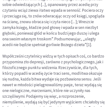
sobie odwiedzających [...], opanowany przez acedię przy
czytaniu wciąż ziewa i łatwo wpada w senność. Pociera oczy
i przeciąga się, to znów odwracając oczy od księgi, spogląda
na ścianę, znowu obraca się i czyta nieco [... ]; Wreszcie
zamyka księgę, kładzie pod głowę i wpada w sen niezbyt
głęboki, ponieważ głód w końcu budzi jego duszę i ulega
ona swoim własnym troskom”. Podsumowując, „uległy
acedii nie będzie spełniał gorliwie Bożego dzieła”[1].
Współcześni czytelnicy widzą w tych opisach coś, co bardzo
przypomina zło depresji, zarówno z psychologicznego, jak i
filozoficznego punktu widzenia. Rzeczywiście, dla tych,
którzy popadli w acedię życie traci sens, modlitwa okazuje
się nudna, każda bitwa wydaje się pozbawiona sensu. Jeśli
nawet w młodości pielęgnowaliśmy pasje, teraz wydają się
one nielogiczne, marzeniami, które nie uczyniły nas
szczęśliwymi. Podajemy się więc, a rozproszenie,
niemyślenie, wydają się być jedynym wyjściem: chciałoby się