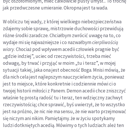
być oszołomionym, mieć całkowicie pusty umysł... To trochę
jak przedwczesne umieranie. Okropna jest ta wada.
W obliczu tej wady, z której wielkiego niebezpieczeństwa
zdajemy sobie sprawę, mistrzowie duchowości przewidują
różne środki zaradcze. Chciałbym zwrócić uwagę na to, co
wydaje mi się najważniejsze i co nazwałbym
cierpliwością
wiary
. Chociaż pod wpływem acedii człowiek pragnie być
„gdzie indziej”, uciec od rzeczywistości, trzeba mieć
odwagę, by trwać i przyjąć w moim „tu i teraz”, w mojej
sytuacji takiej, jaka ona jest obecność Boga. Mnisi mówią, że
dla nich cela jest najlepszym nauczycielem życia, ponieważ
jest to miejsce, które konkretnie i codziennie mówi ci o
twojej historii miłości z Panem. Demon acedii chce zniszczyć
właśnie tę prostą radość tu i teraz, ten wdzięczny zachwyt
rzeczywistością; chce sprawić, byś uwierzył, że to wszystko
jest na próżno, że nic nie ma sensu, że nie warto przejmować
się niczym ani nikim. Pamiętajmy. że w życiu spotykamy
ludzi dotkniętych acedią. Mówimy o tych ludziach: ależ ten