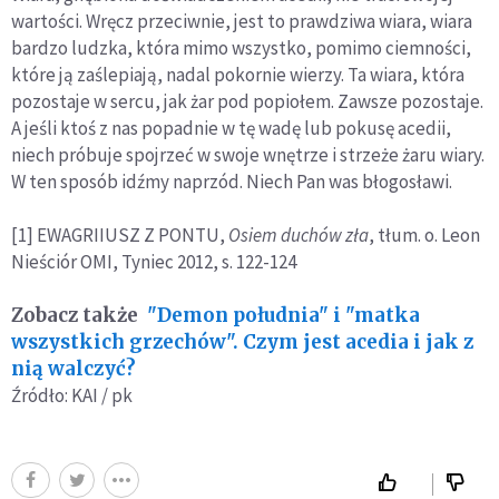
wartości. Wręcz przeciwnie, jest to prawdziwa wiara, wiara
bardzo ludzka, która mimo wszystko, pomimo ciemności,
które ją zaślepiają, nadal pokornie wierzy. Ta wiara, która
pozostaje w sercu, jak żar pod popiołem. Zawsze pozostaje.
A jeśli ktoś z nas popadnie w tę wadę lub pokusę acedii,
niech próbuje spojrzeć w swoje wnętrze i strzeże żaru wiary.
W ten sposób idźmy naprzód. Niech Pan was błogosławi.
[1] EWAGRIIUSZ Z PONTU,
Osiem duchów zła
, tłum. o. Leon
Nieściór OMI, Tyniec 2012, s. 122-124
Zobacz także
"Demon południa" i "matka
wszystkich grzechów". Czym jest acedia i jak z
nią walczyć?
Źródło: KAI / pk