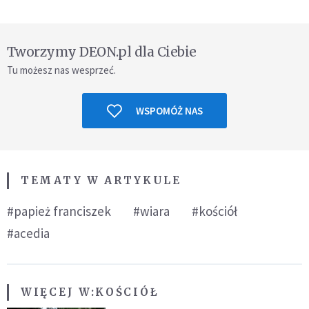
Tworzymy DEON.pl dla Ciebie
Tu możesz nas wesprzeć.
WSPOMÓŻ NAS
TEMATY W ARTYKULE
#papież franciszek
#wiara
#kościół
#acedia
WIĘCEJ W:
KOŚCIÓŁ