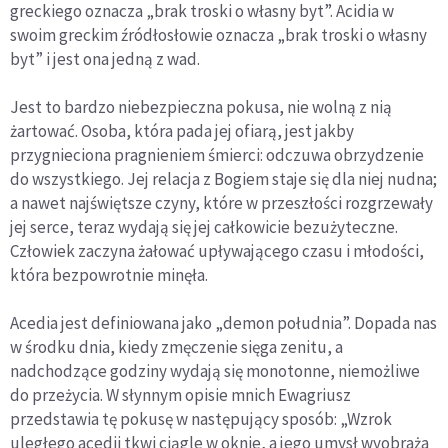
greckiego oznacza „brak troski o własny byt”. Acidia w
swoim greckim źródłosłowie oznacza „brak troski o własny
byt” i jest ona jedną z wad.
Jest to bardzo niebezpieczna pokusa, nie wolną z nią
żartować. Osoba, która pada jej ofiarą, jest jakby
przygnieciona pragnieniem śmierci: odczuwa obrzydzenie
do wszystkiego. Jej relacja z Bogiem staje się dla niej nudna;
a nawet najświętsze czyny, które w przeszłości rozgrzewały
jej serce, teraz wydają się jej całkowicie bezużyteczne.
Człowiek zaczyna żałować upływającego czasu i młodości,
która bezpowrotnie minęła.
Acedia jest definiowana jako „demon południa”. Dopada nas
w środku dnia, kiedy zmęczenie sięga zenitu, a
nadchodzące godziny wydają się monotonne, niemożliwe
do przeżycia. W słynnym opisie mnich Ewagriusz
przedstawia tę pokusę w następujący sposób: „Wzrok
uległego acedii tkwi ciągle w oknie, a jego umysł wyobraża