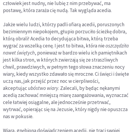
człowiek jest nudny, nie lubię z nim przebywać, ma
postawę, która zaraża cię nudą. Tak wygląda acedia.
Jakże wielu ludzi, którzy padli ofiarą acedii, poruszonych
bezimiennym niepokojem, głupio porzuciło ścieżkę dobra,
którą obrali! Acedia to decydująca bitwa, którą trzeba
wygrać za wszelką cenę. I jest to bitwa, która nie
oszczędziła
nawet świętych
, ponieważ w bardzo wielu ich pamiętnikach
jest kilka stron, w których zwierzają się ze straszliwych
chwil, prawdziwych, w pełnym tego słowa znaczeniu nocy
wiary, kiedy wszystko zdawało się mroczne. Ci święci i święte
uczą nas, jak przejść przez noc w cierpliwości,
akceptując
ubóstwo wiary
. Zalecali, by będąc nękanymi
acedią zachować mniejszą miarę zaangażowania, wyznaczać
cele łatwiej osiągalne, ale jednocześnie przetrwać,
wytrwać, opierając się na Jezusie, który nigdy nie opuszcza
nas w pokusie.
Wiara, gnębiona doświadczeniem acedii, nie traci swojej