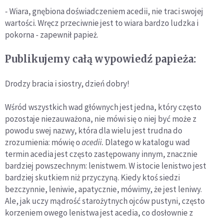
- Wiara, gnębiona doświadczeniem acedii, nie traci swojej
wartości. Wręcz przeciwnie jest to wiara bardzo ludzka i
pokorna - zapewnił papież.
Publikujemy całą wypowiedź papieża:
Drodzy bracia i siostry, dzień dobry!
Wśród wszystkich wad głównych jest jedna, który często
pozostaje niezauważona, nie mówi się o niej być może z
powodu swej nazwy, która dla wielu jest trudna do
zrozumienia: mówię o
acedii.
Dlatego w katalogu wad
termin acedia jest często zastępowany innym, znacznie
bardziej powszechnym: lenistwem. W istocie lenistwo jest
bardziej skutkiem niż przyczyną. Kiedy ktoś siedzi
bezczynnie, leniwie, apatycznie, mówimy, że jest leniwy.
Ale, jak uczy mądrość starożytnych ojców pustyni, często
korzeniem owego lenistwa jest acedia, co dosłownie z