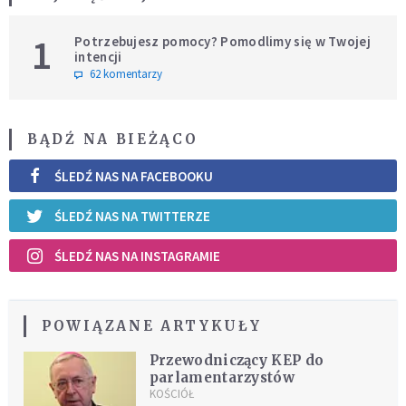
1
Potrzebujesz pomocy? Pomodlimy się w Twojej
intencji
62 komentarzy
BĄDŹ NA BIEŻĄCO
ŚLEDŹ NAS NA FACEBOOKU
ŚLEDŹ NAS NA TWITTERZE
ŚLEDŹ NAS NA INSTAGRAMIE
POWIĄZANE ARTYKUŁY
Przewodniczący KEP do
parlamentarzystów
KOŚCIÓŁ