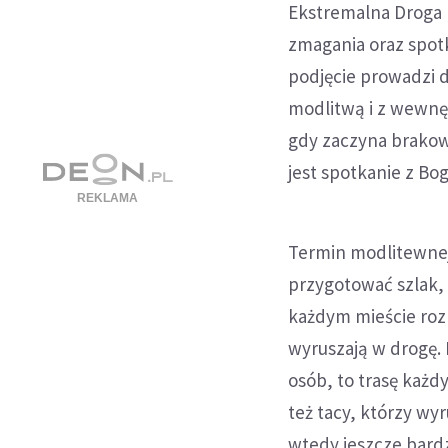
Ekstremalna Droga 
zmagania oraz spot
podjęcie prowadzi 
modlitwą i z wewnęt
gdy zaczyna brakowa
jest spotkanie z Bo
Termin modlitewnej
przygotować szlak,
każdym mieście rozp
wyruszają w drogę. 
osób, to trasę każd
też tacy, którzy w
wtedy jeszcze bardz