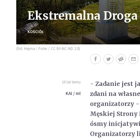
Ekstremalna Droga
KOŚCIÓŁ
(fot. Hejma / Foter / CC BY-NC-ND 2.0)
10 lat temu
- Zadanie jest j
zdani na własne
KAI / ml
organizatorzy -
Męskiej Strony 
ósmy inicjatywie
Organizatorzy li