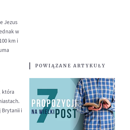
le Jezus
 Jednak w
100 km i
suma
POWIĄZANE ARTYKUŁY
w
 która
miastach.
Brytanii i