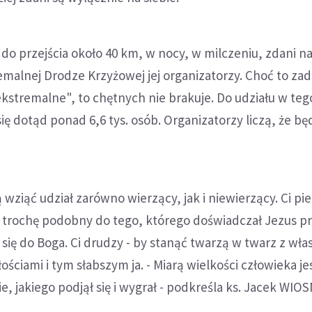
: do przejścia około 40 km, w nocy, w milczeniu, zdani n
emalnej Drodze Krzyżowej jej organizatorzy. Choć to zada
kstremalne", to chętnych nie brakuje. Do udziału w teg
 się dotąd ponad 6,6 tys. osób. Organizatorzy liczą, że bę
ziąć udział zarówno wierzący, jak i niewierzący. Ci pie
 trochę podobny do tego, którego doświadczał Jezus p
ć się do Boga. Ci drudzy - by stanąć twarzą w twarz z wł
ściami i tym słabszym ja. - Miarą wielkości człowieka je
, jakiego podjął się i wygrał - podkreśla ks. Jacek WIO