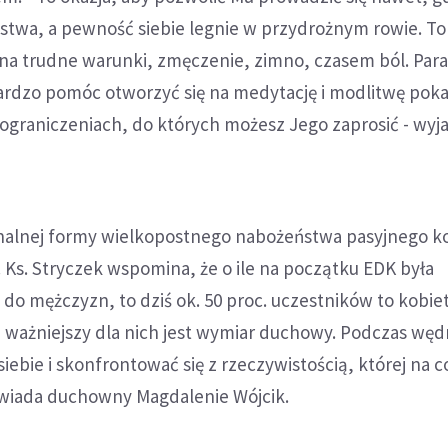
twa, a pewność siebie legnie w przydrożnym rowie. To
na trudne warunki, zmęczenie, zimno, czasem ból. Par
rdzo pomóc otworzyć się na medytację i modlitwę poka
graniczeniach, do których możesz Jego zaprosić - wyja
nalnej formy wielkopostnego nabożeństwa pasyjnego ko
. Ks. Stryczek wspomina, że o ile na początku EDK była
do mężczyzn, to dziś ok. 50 proc. uczestników to kobiety
e ważniejszy dla nich jest wymiar duchowy. Podczas wę
iebie i skonfrontować się z rzeczywistością, której na c
powiada duchowny Magdalenie Wójcik.