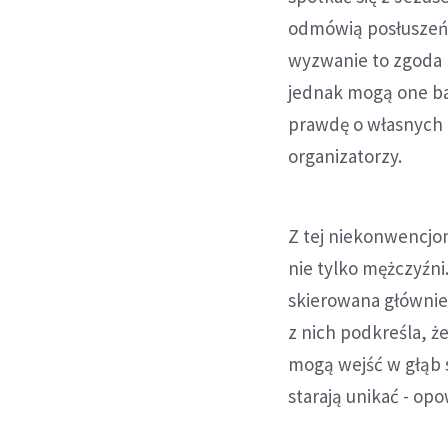
odmówią posłuszeńs
wyzwanie to zgoda 
jednak mogą one ba
prawdę o własnych o
organizatorzy.
Z tej niekonwencjo
nie tylko mężczyźni
skierowana głównie 
z nich podkreśla, ż
mogą wejść w głąb s
starają unikać - o