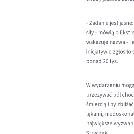
- Zadanie jest jasne
siły - mówią o Ekstr
wskazuje nazwa - "e
inicjatywie zgłosiło
ponad 20 tys.
W wydarzeniu mogą w
przeżywać ból choć
śmiercią i by zbliża
lękami, niedoskonało
największe wyzwanie
Stryczek.