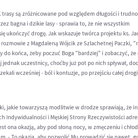
trasy są zróżnicowane pod względem długości i trudnoś
ez bagna i dzikie lasy - sprawia to, że nie wszystkim
ię ukończyć drogę. Jak wskazuje twórca projektu ks. Ja
rozmowie z Magdaleną Wójcik ze Szlachetnej Paczki, "
y do końca, żeby poczuć Boga "bardziej" i zobaczyć, że 
j jednak uczestnicy, choćby już pot po nich spływał, doc
ekali wcześniej - ból i kontuzje, po przejściu całej drogi 
, jakie towarzyszą modlitwie w drodze sprawiają, że in
h Indywidualności i Męskiej Strony Rzeczywistości adr
est ona okazją, aby pod słoną nocy, w zmęczeniu i chłod
em. - To okazja, aby pozwolić Mu prowadzić się nawet, g