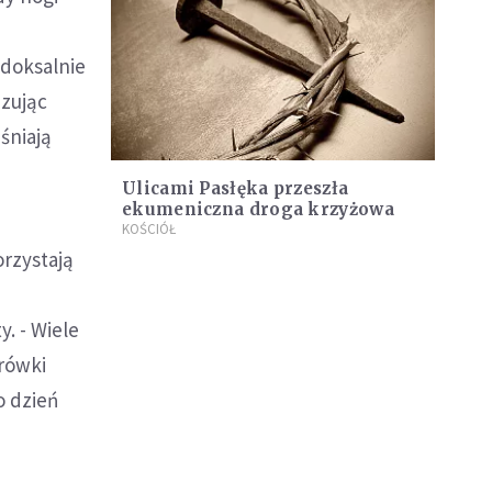
adoksalnie
zując
śniają
Ulicami Pasłęka przeszła
ekumeniczna droga krzyżowa
KOŚCIÓŁ
rzystają
. - Wiele
drówki
o dzień