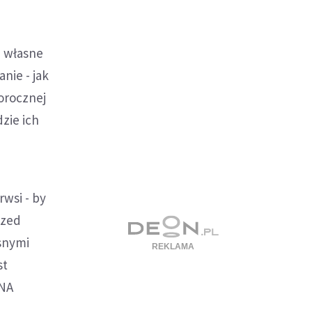
a własne
nie - jak
orocznej
dzie ich
rwsi - by
rzed
asnymi
st
SNA