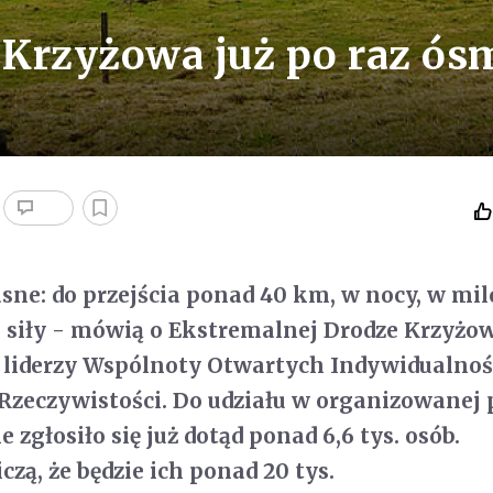
 Krzyżowa już po raz ós
asne: do przejścia ponad 40 km, w nocy, w mil
 siły - mówią o Ekstremalnej Drodze Krzyżow
 liderzy Wspólnoty Otwartych Indywidualnośc
Rzeczywistości. Do udziału w organizowanej 
 zgłosiło się już dotąd ponad 6,6 tys. osób.
czą, że będzie ich ponad 20 tys.