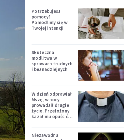
Potrzebujesz
pomocy?
Pomodlimy się w
Twojej intencji
Skuteczna
modlitwa w
sprawach trudnych
i beznadziejnych
W dzień odprawiał
Mszę, w nocy
prowadził drugie
życie. Przełożony
kazał mu opuścić
zakon
Niezawodna