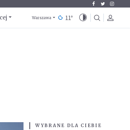
11
°
cej
Warszawa
WYBRANE DLA CIEBIE