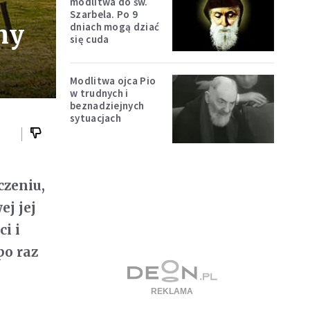
modlitwa do św.
Szarbela. Po 9
my
dniach mogą dziać
się cuda
Modlitwa ojca Pio
w trudnych i
beznadziejnych
sytuacjach
czeniu,
ej jej
i i
po raz