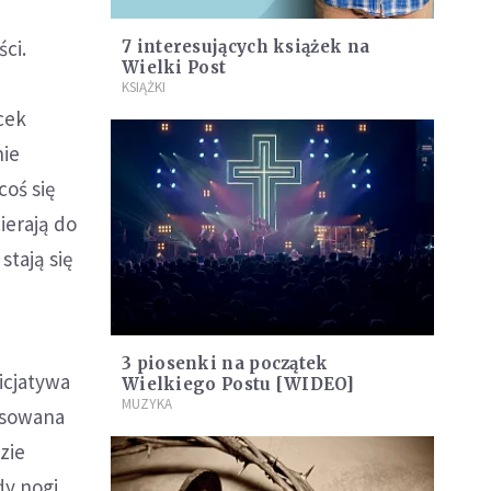
ci.
7 interesujących książek na
Wielki Post
KSIĄŻKI
cek
nie
coś się
ierają do
stają się
3 piosenki na początek
icjatywa
Wielkiego Postu [WIDEO]
MUZYKA
esowana
zie
dy nogi