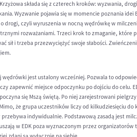
Krzyżowa składa się z czterech kroków: wyzwania, drogi
kania. Wyzwanie pojawia się w momencie poznania idei E
do drogi, czyli wyruszenia w nocną wędrówkę w milczeni
rznymi rozważaniami. Trzeci krok to zmaganie, które po
ć sił i trzeba przezwyciężyć swoje słabości. Zwieńczen
giem.
 wędrówki jest ustalony wcześniej. Pozwala to odpowi
 czy zapewnić miejsce odpoczynku po dojściu do celu. 
oczyna się Mszą świętą. Po niej zarejestrowani pielgrz
Mimo, że grupa uczestników liczy od kilkudziesięciu do 
y przebywa indywidualnie. Podstawową zasadą jest milc
yruszają w EDK poza wyznaczonym przez organizatorów
iej zdani są wyłącznie na siebie.