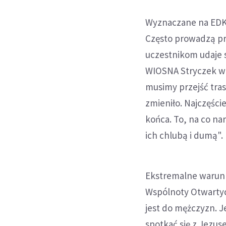
Wyznaczane na EDK 
Często prowadzą prz
uczestnikom udaje s
WIOSNA Stryczek w 
musimy przejść tras
zmieniło. Najczęście
końca. To, na co narz
ich chlubą i dumą".
Ekstremalne warunki
Wspólnoty Otwartyc
jest do mężczyzn. J
spotkać się z Jezus