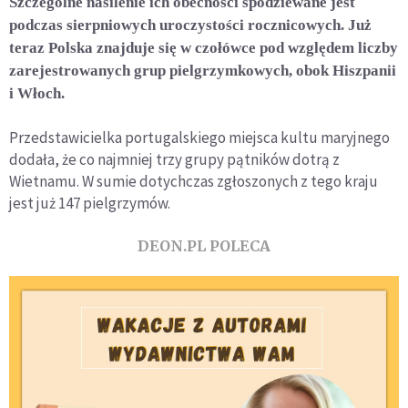
Szczególne nasilenie ich obecności spodziewane jest
podczas sierpniowych uroczystości rocznicowych. Już
teraz Polska znajduje się w czołówce pod względem liczby
zarejestrowanych grup pielgrzymkowych, obok Hiszpanii
i Włoch.
Przedstawicielka portugalskiego miejsca kultu maryjnego
dodała, że co najmniej trzy grupy pątników dotrą z
Wietnamu. W sumie dotychczas zgłoszonych z tego kraju
jest już 147 pielgrzymów.
DEON.PL POLECA