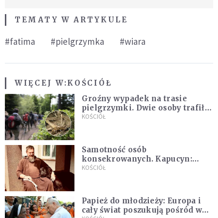
TEMATY W ARTYKULE
#fatima
#pielgrzymka
#wiara
WIĘCEJ W:
KOŚCIÓŁ
Groźny wypadek na trasie
pielgrzymki. Dwie osoby trafiły
do szpitala
KOŚCIÓŁ
Samotność osób
konsekrowanych. Kapucyn:
Życie w pojedynkę rzadko jest
KOŚCIÓŁ
sielanką
Papież do młodzieży: Europa i
cały świat poszukują pośród was