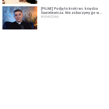
[PILNE] Podjęto kroki ws. księdza
Sawielewicza. Nie zobaczymy go w
mediach
WYDARZENIA