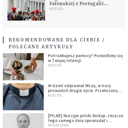
Fatimskiej z Portugalii
zostanie przeniesiona do
KOŚCIÓŁ
Watykanu
REKOMENDOWANE DLA CIEBIE /
POLECANE ARTYKUŁY
Potrzebujesz pomocy? Pomodlimy się
w Twojej intencji
KOŚCIÓŁ
W dzień odprawiał Mszę, w nocy
prowadził drugie życie. Przełożony
kazał mu opuścić zakon
KOŚCIÓŁ
[PILNE] Nie żyje polski biskup. Jeszcze
tego samego dnia spowiadał i
sprawował Mszę świętą
WYDARZENIA