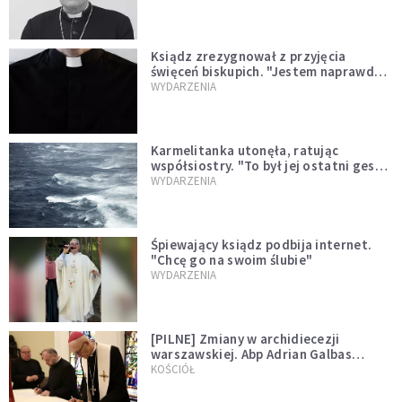
Ksiądz zrezygnował z przyjęcia
święceń biskupich. "Jestem naprawdę
niegodny"
WYDARZENIA
Karmelitanka utonęła, ratując
współsiostry. "To był jej ostatni gest
miłości"
WYDARZENIA
Śpiewający ksiądz podbija internet.
"Chcę go na swoim ślubie"
WYDARZENIA
[PILNE] Zmiany w archidiecezji
warszawskiej. Abp Adrian Galbas
wręczył dekrety nowym proboszczom
KOŚCIÓŁ