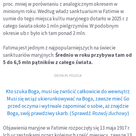
proc. mniej w porównaniu z analogicznym okresem w
minionym roku. Według władz sanktuarium w Fatimie w
sumie do tego miejsca kultu maryjnego dotarło w 2025 r. z
całego świata około 1 mln pielgrzymów. W podobnym
okresie ub.r. było ich tam ponad 2 mln.
Fatima jest jednym z najpopularniejszych na świecie
sanktuariów maryjnych.
Średnio w roku przybywa tam od
5 do 6,5 mln pątników z całego świata.
DEON.PL POLECA
Kto szuka Boga, musi się zwrócić całkowicie do wewnątrz.
Musi się wciąż ukierunkowywać na Boga, zawsze mieć Go
przed oczyma i wytrwale zapominać o sobie, aż znajdzie
Boga, swój prawdziwy skarb. (Sprawdź:
Rozwój duchowy
)
Objawienia maryjne w Fatimie rozpoczęły się 13 maja 1917 r.
Ich uczestnikami przez kolejnych sześć miesięcy, zawsze 13.