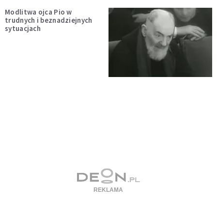
Modlitwa ojca Pio w
trudnych i beznadziejnych
sytuacjach