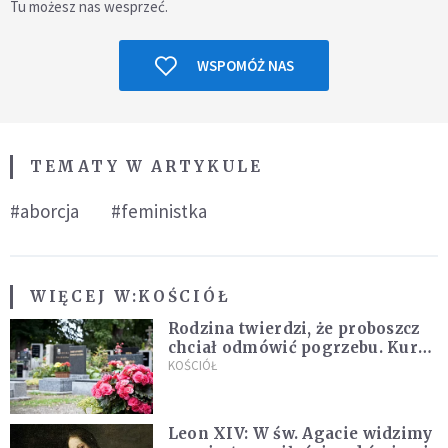
Tu możesz nas wesprzeć.
WSPOMÓŻ NAS
TEMATY W ARTYKULE
#aborcja
#feministka
WIĘCEJ W:
KOŚCIÓŁ
Rodzina twierdzi, że proboszcz
chciał odmówić pogrzebu. Kuria
zapowiada wyjaśnienia
KOŚCIÓŁ
Leon XIV: W św. Agacie widzimy