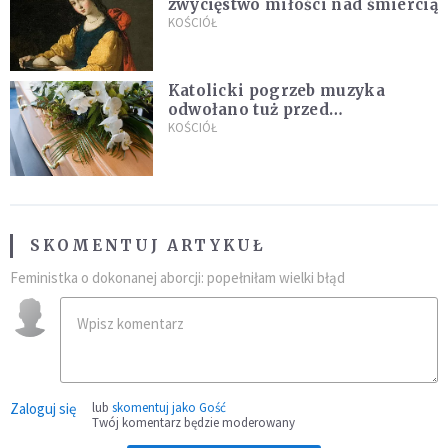
zwycięstwo miłości nad śmiercią
KOŚCIÓŁ
Katolicki pogrzeb muzyka
odwołano tuż przed
uroczystością. Powodem była
KOŚCIÓŁ
przynależność do masonerii
SKOMENTUJ ARTYKUŁ
Feministka o dokonanej aborcji: popełniłam wielki błąd
Zaloguj się
lub
skomentuj jako Gość
Twój komentarz będzie moderowany