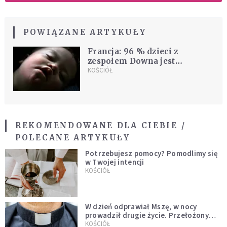
POWIĄZANE ARTYKUŁY
Francja: 96 % dzieci z
zespołem Downa jest
zabijanych
KOŚCIÓŁ
REKOMENDOWANE DLA CIEBIE /
POLECANE ARTYKUŁY
Potrzebujesz pomocy? Pomodlimy się
w Twojej intencji
KOŚCIÓŁ
W dzień odprawiał Mszę, w nocy
prowadził drugie życie. Przełożony
kazał mu opuścić zakon
KOŚCIÓŁ