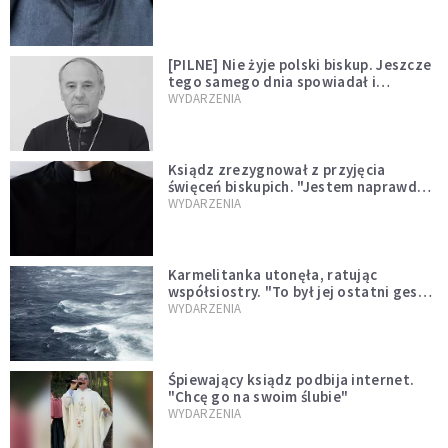
[PILNE] Nie żyje polski biskup. Jeszcze
tego samego dnia spowiadał i
sprawował Mszę świętą
WYDARZENIA
Ksiądz zrezygnował z przyjęcia
święceń biskupich. "Jestem naprawdę
niegodny"
WYDARZENIA
Karmelitanka utonęła, ratując
współsiostry. "To był jej ostatni gest
miłości"
WYDARZENIA
Śpiewający ksiądz podbija internet.
"Chcę go na swoim ślubie"
WYDARZENIA