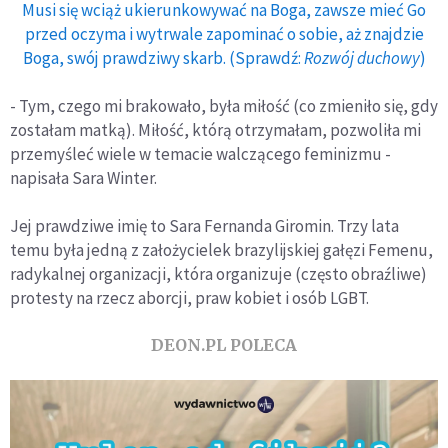
Musi się wciąż ukierunkowywać na Boga, zawsze mieć Go
przed oczyma i wytrwale zapominać o sobie, aż znajdzie
Boga, swój prawdziwy skarb. (Sprawdź:
Rozwój duchowy
)
- Tym, czego mi brakowało, była miłość (co zmieniło się, gdy
zostałam matką). Miłość, którą otrzymałam, pozwoliła mi
przemyśleć wiele w temacie walczącego feminizmu -
napisała Sara Winter.
Jej prawdziwe imię to Sara Fernanda Giromin. Trzy lata
temu była jedną z założycielek brazylijskiej gałęzi Femenu,
radykalnej organizacji, która organizuje (często obraźliwe)
protesty na rzecz aborcji, praw kobiet i osób LGBT.
DEON.PL POLECA