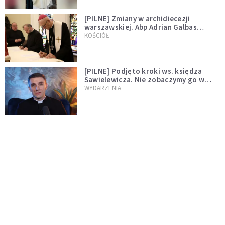
[PILNE] Zmiany w archidiecezji
warszawskiej. Abp Adrian Galbas
wręczył dekrety nowym proboszczom
KOŚCIÓŁ
[PILNE] Podjęto kroki ws. księdza
Sawielewicza. Nie zobaczymy go w
mediach
WYDARZENIA