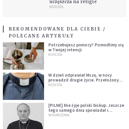
uczęszcza na religie
KOŚCIÓŁ
REKOMENDOWANE DLA CIEBIE /
POLECANE ARTYKUŁY
Potrzebujesz pomocy? Pomodlimy się
w Twojej intencji
KOŚCIÓŁ
W dzień odprawiał Mszę, w nocy
prowadził drugie życie. Przełożony
kazał mu opuścić zakon
KOŚCIÓŁ
[PILNE] Nie żyje polski biskup. Jeszcze
tego samego dnia spowiadał i
sprawował Mszę świętą
WYDARZENIA