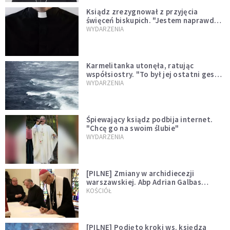
Ksiądz zrezygnował z przyjęcia
święceń biskupich. "Jestem naprawdę
niegodny"
WYDARZENIA
Karmelitanka utonęła, ratując
współsiostry. "To był jej ostatni gest
miłości"
WYDARZENIA
Śpiewający ksiądz podbija internet.
"Chcę go na swoim ślubie"
WYDARZENIA
[PILNE] Zmiany w archidiecezji
warszawskiej. Abp Adrian Galbas
wręczył dekrety nowym proboszczom
KOŚCIÓŁ
[PILNE] Podjęto kroki ws. księdza