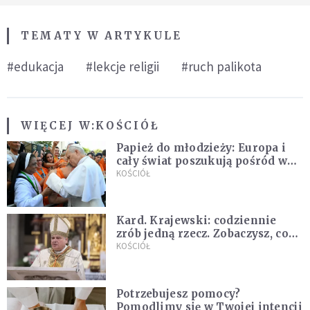
TEMATY W ARTYKULE
#edukacja
#lekcje religii
#ruch palikota
WIĘCEJ W:
KOŚCIÓŁ
Papież do młodzieży: Europa i
cały świat poszukują pośród was
nowych świętych
KOŚCIÓŁ
Kard. Krajewski: codziennie
zrób jedną rzecz. Zobaczysz, co
stanie się z twoim życiem
KOŚCIÓŁ
Potrzebujesz pomocy?
Pomodlimy się w Twojej intencji