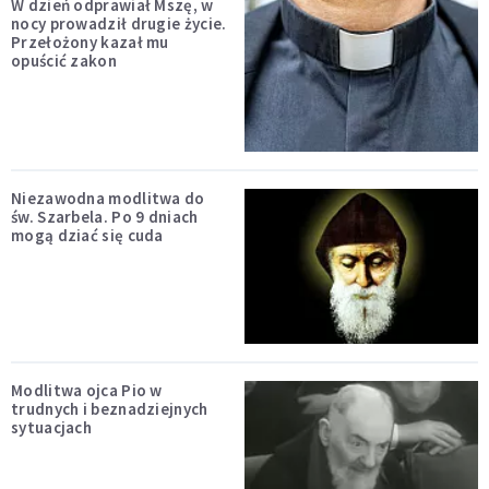
W dzień odprawiał Mszę, w
nocy prowadził drugie życie.
Przełożony kazał mu
opuścić zakon
Niezawodna modlitwa do
św. Szarbela. Po 9 dniach
mogą dziać się cuda
Modlitwa ojca Pio w
trudnych i beznadziejnych
sytuacjach