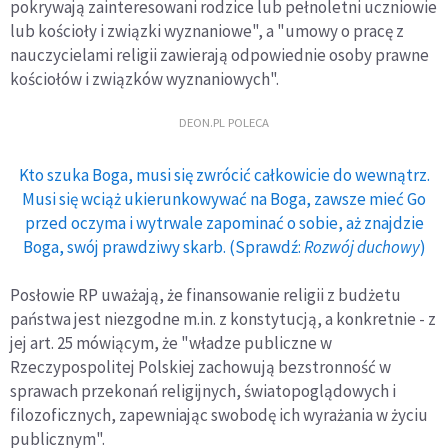
pokrywają zainteresowani rodzice lub pełnoletni uczniowie
lub kościoły i związki wyznaniowe", a "umowy o pracę z
nauczycielami religii zawierają odpowiednie osoby prawne
kościołów i związków wyznaniowych".
DEON.PL POLECA
Kto szuka Boga, musi się zwrócić całkowicie do wewnątrz.
Musi się wciąż ukierunkowywać na Boga, zawsze mieć Go
przed oczyma i wytrwale zapominać o sobie, aż znajdzie
Boga, swój prawdziwy skarb. (Sprawdź:
Rozwój duchowy
)
Posłowie RP uważają, że finansowanie religii z budżetu
państwa jest niezgodne m.in. z konstytucją, a konkretnie - z
jej art. 25 mówiącym, że "władze publiczne w
Rzeczypospolitej Polskiej zachowują bezstronność w
sprawach przekonań religijnych, światopoglądowych i
filozoficznych, zapewniając swobodę ich wyrażania w życiu
publicznym".