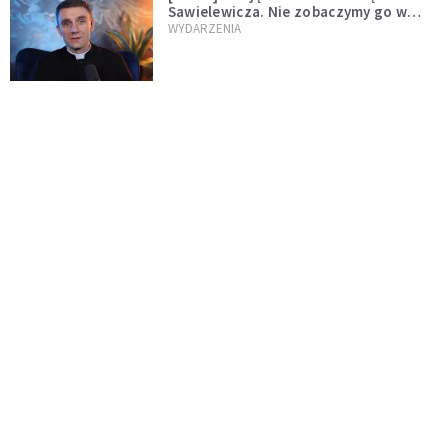
Sawielewicza. Nie zobaczymy go w
mediach
WYDARZENIA