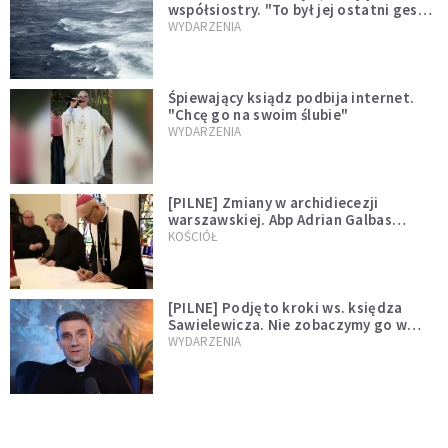
współsiostry. "To był jej ostatni gest
miłości"
WYDARZENIA
Śpiewający ksiądz podbija internet.
"Chcę go na swoim ślubie"
WYDARZENIA
[PILNE] Zmiany w archidiecezji
warszawskiej. Abp Adrian Galbas
wręczył dekrety nowym proboszczom
KOŚCIÓŁ
[PILNE] Podjęto kroki ws. księdza
Sawielewicza. Nie zobaczymy go w
mediach
WYDARZENIA