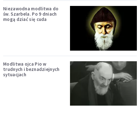
Niezawodna modlitwa do
św. Szarbela. Po 9 dniach
mogą dziać się cuda
Modlitwa ojca Pio w
trudnych i beznadziejnych
sytuacjach