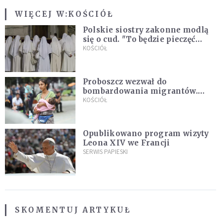
WIĘCEJ W:
KOŚCIÓŁ
Polskie siostry zakonne modlą
się o cud. "To będzie pieczęć
Pana Boga dla naszej wiary"
KOŚCIÓŁ
Proboszcz wezwał do
bombardowania migrantów.
"Masowy ogień przeciwko
KOŚCIÓŁ
najeźdźcom!"
Opublikowano program wizyty
Leona XIV we Francji
SERWIS PAPIESKI
SKOMENTUJ ARTYKUŁ