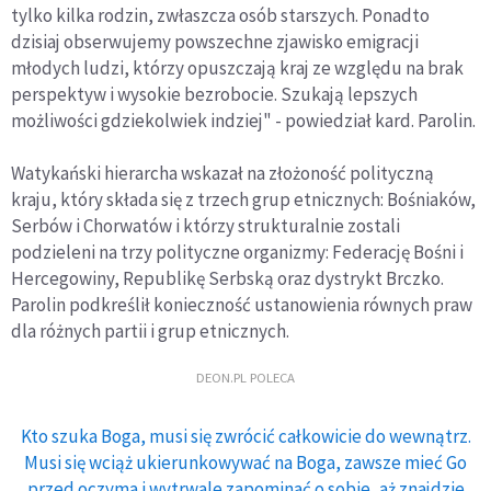
tylko kilka rodzin, zwłaszcza osób starszych. Ponadto
dzisiaj obserwujemy powszechne zjawisko emigracji
młodych ludzi, którzy opuszczają kraj ze względu na brak
perspektyw i wysokie bezrobocie. Szukają lepszych
możliwości gdziekolwiek indziej" - powiedział kard. Parolin.
Watykański hierarcha wskazał na złożoność polityczną
kraju, który składa się z trzech grup etnicznych: Bośniaków,
Serbów i Chorwatów i którzy strukturalnie zostali
podzieleni na trzy polityczne organizmy: Federację Bośni i
Hercegowiny, Republikę Serbską oraz dystrykt Brczko.
Parolin podkreślił konieczność ustanowienia równych praw
dla różnych partii i grup etnicznych.
DEON.PL POLECA
Kto szuka Boga, musi się zwrócić całkowicie do wewnątrz.
Musi się wciąż ukierunkowywać na Boga, zawsze mieć Go
przed oczyma i wytrwale zapominać o sobie, aż znajdzie