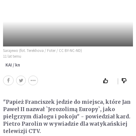
Sarajewo (fot. Terekhova / Foter / CC BY-NC-ND)
11 lat temu
KAI / kn
"Papież Franciszek jedzie do miejsca, które Jan
Paweł II nazwał `Jerozolimą Europy`, jako
pielgrzym dialogu i pokoju" - powiedział kard.
Pietro Parolin w wywiadzie dla watykańskiej
telewizji CTV.