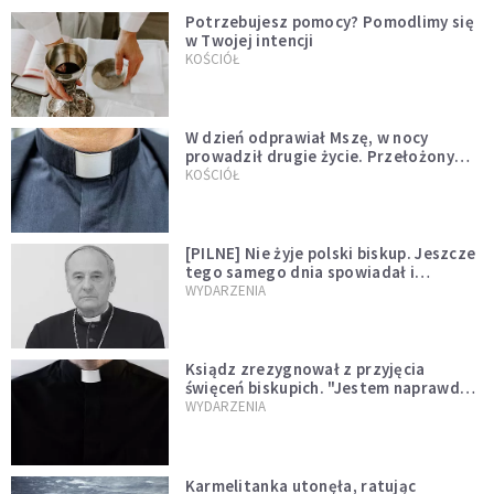
Potrzebujesz pomocy? Pomodlimy się
w Twojej intencji
KOŚCIÓŁ
W dzień odprawiał Mszę, w nocy
prowadził drugie życie. Przełożony
kazał mu opuścić zakon
KOŚCIÓŁ
[PILNE] Nie żyje polski biskup. Jeszcze
tego samego dnia spowiadał i
sprawował Mszę świętą
WYDARZENIA
Ksiądz zrezygnował z przyjęcia
święceń biskupich. "Jestem naprawdę
niegodny"
WYDARZENIA
Karmelitanka utonęła, ratując