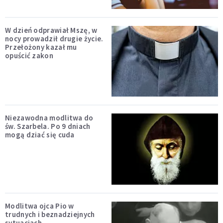
W dzień odprawiał Mszę, w
nocy prowadził drugie życie.
Przełożony kazał mu
opuścić zakon
Niezawodna modlitwa do
św. Szarbela. Po 9 dniach
mogą dziać się cuda
Modlitwa ojca Pio w
trudnych i beznadziejnych
sytuacjach