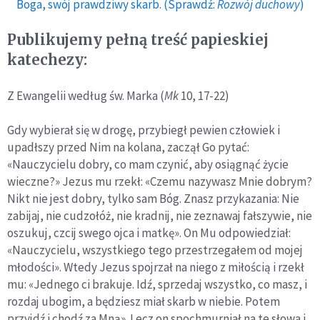
Boga, swój prawdziwy skarb. (Sprawdź:
Rozwój duchowy
)
Publikujemy pełną treść papieskiej
katechezy:
Z Ewangelii według św. Marka (
Mk
10, 17-22)
Gdy wybierał się w drogę, przybiegł pewien człowiek i
upadłszy przed Nim na kolana, zaczął Go pytać:
«Nauczycielu dobry, co mam czynić, aby osiągnąć życie
wieczne?» Jezus mu rzekł: «Czemu nazywasz Mnie dobrym?
Nikt nie jest dobry, tylko sam Bóg. Znasz przykazania: Nie
zabijaj, nie cudzołóż, nie kradnij, nie zeznawaj fałszywie, nie
oszukuj, czcij swego ojca i matkę». On Mu odpowiedział:
«Nauczycielu, wszystkiego tego przestrzegałem od mojej
młodości». Wtedy Jezus spojrzał na niego z miłością i rzekł
mu: «Jednego ci brakuje. Idź, sprzedaj wszystko, co masz, i
rozdaj ubogim, a będziesz miał skarb w niebie. Potem
przyjdź i chodź za Mną». Lecz on spochmurniał na te słowa i