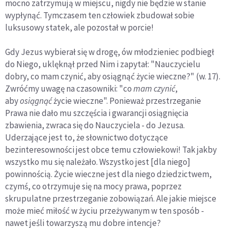
mocno zatrzymują w miejscu, nigdy nie będzie w stanie
wypłynąć. Tymczasem ten człowiek zbudował sobie
luksusowy statek, ale pozostał w porcie!
Gdy Jezus wybierał się w drogę, ów młodzieniec podbiegł
do Niego, uklęknął przed Nim i zapytał: "Nauczycielu
dobry, co mam czynić, aby osiągnąć życie wieczne?" (w. 17).
Zwróćmy uwagę na czasowniki: "co
mam czynić
,
aby
osiągnąć
życie wieczne". Ponieważ przestrzeganie
Prawa nie dało mu szczęścia i gwarancji osiągnięcia
zbawienia, zwraca się do Nauczyciela - do Jezusa.
Uderzające jest to, że słownictwo dotyczące
bezinteresowności jest obce temu człowiekowi! Tak jakby
wszystko mu się należało. Wszystko jest [dla niego]
powinnością. Życie wieczne jest dla niego dziedzictwem,
czymś, co otrzymuje się na mocy prawa, poprzez
skrupulatne przestrzeganie zobowiązań. Ale jakie miejsce
może mieć miłość w życiu przeżywanym w ten sposób -
nawet jeśli towarzyszą mu dobre intencje?