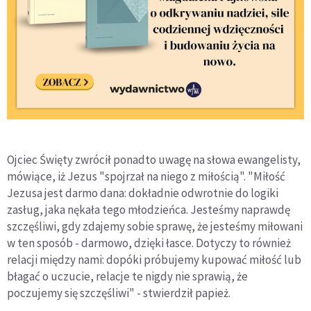
Ojciec Święty zwrócił ponadto uwagę na słowa ewangelisty,
mówiące, iż Jezus "spojrzał na niego z miłością". "Miłość
Jezusa jest darmo dana: dokładnie odwrotnie do logiki
zasług, jaka nękała tego młodzieńca. Jesteśmy naprawdę
szczęśliwi, gdy zdajemy sobie sprawę, że jesteśmy miłowani
w ten sposób - darmowo, dzięki łasce. Dotyczy to również
relacji między nami: dopóki próbujemy kupować miłość lub
błagać o uczucie, relacje te nigdy nie sprawią, że
poczujemy się szczęśliwi" - stwierdził papież.