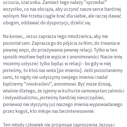
uczucia, szacunku. Zamiast tego należy "sprzedać"
wszystko, co nas obciąża, aby uczynić nasze serce bardziej
wolnym. Nie trzeba ciągle brać dla siebie, ale raczej dawać
ubogim, oddawać do dyspozycji, dzielić się.
Na koniec, Jezus zaprasza tego młodzieńca, aby nie
pozostał sam. Zaprasza go do pójścia za Nim, do trwania w
pewnej więzi, do przeżywania pewnej relacji. Tylko w ten
sposób możliwe będzie wyjście z anonimowości. Nasze imię
możemy usłyszeć tylko będąc w relacji - bo gdy w niej
jesteśmy, to ktoś nas woła [po imieniu]. Jeśli pozostaniemy
sami, to nigdy nie usłyszymy swojego imienia i nadal
będziemy "
nieokreśleni
", anonimowi. Być może dzisiaj,
właśnie dlatego, że żyjemy w kulturze samowystarczalności
i indywidualizmu, jesteśmy bardziej nieszczęśliwi,
ponieważ nie słyszymy już naszego imienia wypowiadanego
przez kogoś, kto miłuje nas bezinteresownie.
Ten młody człowiek nie przyjmuje zaproszenia Jezusa i