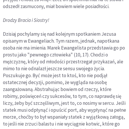
odszedł zasmucony, miał bowiem wiele posiadłości.
Drodzy Bracia i Siostry!
Dzisiaj pochylamy się nad kolejnym spotkaniem Jezusa
opisanym w Ewangeliach. Tym razem, jednak, napotkana
osoba nie ma imienia. Marek Ewangelista przedstawia go po
prostu jako "pewnego człowieka" (10, 17). Chodzi o
mężczyznę, który od młodości przestrzegał przykazań, ale
mimo to nie odnalazł jeszcze sensu swojego życia.
Poszukuje go. Być może jest to ktoś, kto nie podjął
ostatecznej decyzji, pomimo, że wygląda na osobę
zaangażowaną. Abstrahując bowiem od rzeczy, które
robimy, poświęceń czy sukcesów, to tym, co naprawdę się
liczy, żeby być szczęśliwym, jest to, co nosimy w sercu. Jeśli
statek musi odpłynąć i opuścić port, aby wypłynąć na pełne
morze, choćby to był wspaniały statek z wyjątkową załogą,
to jeśli nie zrzuci balastu i nie wyciągnie kotwic, które go