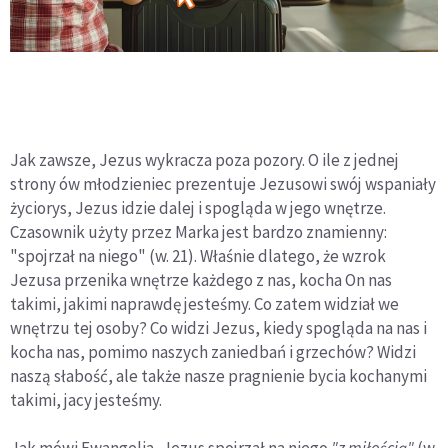
Jak zawsze, Jezus wykracza poza pozory. O ile z jednej
strony ów młodzieniec prezentuje Jezusowi swój wspaniały
życiorys, Jezus idzie dalej i spogląda w jego wnętrze.
Czasownik użyty przez Marka jest bardzo znamienny:
"spojrzał na niego" (w. 21). Właśnie dlatego, że wzrok
Jezusa przenika wnętrze każdego z nas, kocha On nas
takimi, jakimi naprawdę jesteśmy. Co zatem widział we
wnętrzu tej osoby? Co widzi Jezus, kiedy spogląda na nas i
kocha nas, pomimo naszych zaniedbań i grzechów? Widzi
naszą słabość, ale także nasze pragnienie bycia kochanymi
takimi, jacy jesteśmy.
Jak mówi Ewangelia, Jezus spojrzał na niego
"
z miłością"
(w.