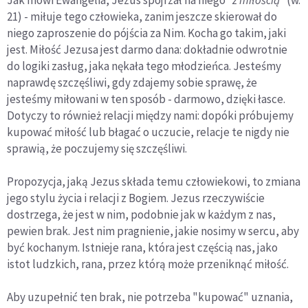
21) - miłuje tego człowieka, zanim jeszcze skierował do
niego zaproszenie do pójścia za Nim. Kocha go takim, jaki
jest. Miłość Jezusa jest darmo dana: dokładnie odwrotnie
do logiki zasług, jaka nękała tego młodzieńca. Jesteśmy
naprawdę szczęśliwi, gdy zdajemy sobie sprawę, że
jesteśmy miłowani w ten sposób - darmowo, dzięki łasce.
Dotyczy to również relacji między nami: dopóki próbujemy
kupować miłość lub błagać o uczucie, relacje te nigdy nie
sprawią, że poczujemy się szczęśliwi.
Propozycja, jaką Jezus składa temu człowiekowi, to zmiana
jego stylu życia i relacji z Bogiem. Jezus rzeczywiście
dostrzega, że jest w nim, podobnie jak w każdym z nas,
pewien brak. Jest nim pragnienie, jakie nosimy w sercu, aby
być kochanym. Istnieje rana, która jest częścią nas, jako
istot ludzkich, rana, przez którą może przeniknąć miłość.
Aby uzupełnić ten brak, nie potrzeba "kupować" uznania,