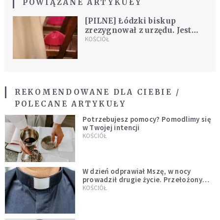
POWIĄZANE ARTYKUŁY
[PILNE] Łódzki biskup
zrezygnował z urzędu. Jest
decyzja papieża Franciszka
KOŚCIÓŁ
REKOMENDOWANE DLA CIEBIE /
POLECANE ARTYKUŁY
Potrzebujesz pomocy? Pomodlimy się
w Twojej intencji
KOŚCIÓŁ
W dzień odprawiał Mszę, w nocy
prowadził drugie życie. Przełożony
kazał mu opuścić zakon
KOŚCIÓŁ