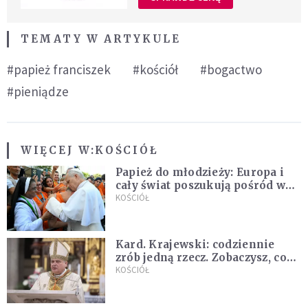
TEMATY W ARTYKULE
#papież franciszek
#kościół
#bogactwo
#pieniądze
WIĘCEJ W:
KOŚCIÓŁ
Papież do młodzieży: Europa i
cały świat poszukują pośród was
nowych świętych
KOŚCIÓŁ
Kard. Krajewski: codziennie
zrób jedną rzecz. Zobaczysz, co
stanie się z twoim życiem
KOŚCIÓŁ