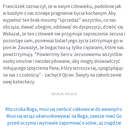
Franciszek zaznaczył, że w owym człowieku, podobnie jak
w każdym z nas istnieje pragnienie bycia kochanym. Aby
wypełnić ten brak musimy "sprzedać" wszystko, co nas
obciąża, dawać ubogim, oddawać do dyspozycji, dzielić się.
Wskazał, że ten człowiek nie przyjmuje zaproszenia Jezusa i
pozostaje sam, ponieważ balast jego życia zatrzymuje go w
porcie. Zauważył, że bogactwa są tylko ciężarami, które nas
powstrzymują. "Powierzmy Sercu Jezusowemu wszystkie
osoby smutne i niezdecydowane, aby mogły doświadczyć
miłującego spojrzenia Pana, który wzrusza się, spoglądając
na nas z czułością" - zachęcił Ojciec Święty na zakończenie
swej katechezy.
DEON.PL POLECA
Kto szuka Boga, musi się zwrócić całkowicie do wewnątrz.
Musi się wciąż ukierunkowywać na Boga, zawsze mieć Go
przed oczyma i wytrwale zapominać o sobie, aż znajdzie