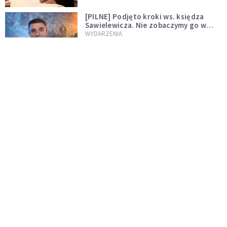
[PILNE] Podjęto kroki ws. księdza
Sawielewicza. Nie zobaczymy go w
mediach
WYDARZENIA