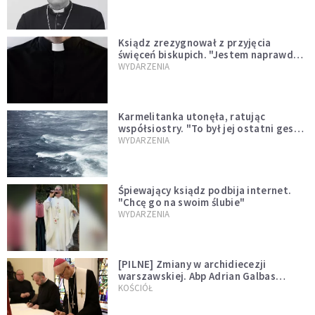
Ksiądz zrezygnował z przyjęcia
święceń biskupich. "Jestem naprawdę
niegodny"
WYDARZENIA
Karmelitanka utonęła, ratując
współsiostry. "To był jej ostatni gest
miłości"
WYDARZENIA
Śpiewający ksiądz podbija internet.
"Chcę go na swoim ślubie"
WYDARZENIA
[PILNE] Zmiany w archidiecezji
warszawskiej. Abp Adrian Galbas
wręczył dekrety nowym proboszczom
KOŚCIÓŁ