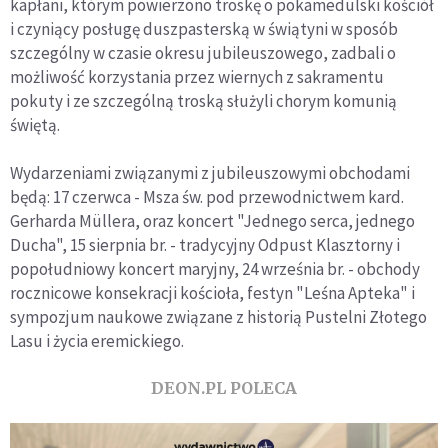
kapłani, którym powierzono troskę o pokamedulski kościół
i czyniący posługę duszpasterską w świątyni w sposób
szczególny w czasie okresu jubileuszowego, zadbali o
możliwość korzystania przez wiernych z sakramentu
pokuty i ze szczególną troską służyli chorym komunią
świętą.
Wydarzeniami związanymi z jubileuszowymi obchodami
będą: 17 czerwca - Msza św. pod przewodnictwem kard.
Gerharda Müllera, oraz koncert "Jednego serca, jednego
Ducha", 15 sierpnia br. - tradycyjny Odpust Klasztorny i
popołudniowy koncert maryjny, 24 września br. - obchody
rocznicowe konsekracji kościoła, festyn "Leśna Apteka" i
sympozjum naukowe związane z historią Pustelni Złotego
Lasu i życia eremickiego.
DEON.PL POLECA