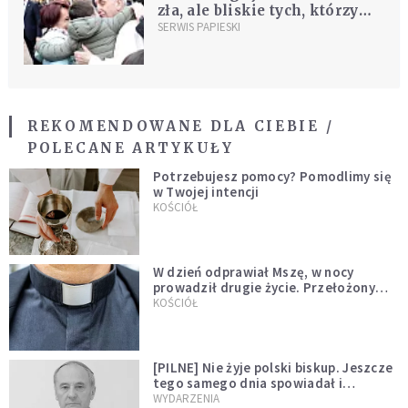
zła, ale bliskie tych, którzy
cierpią"
SERWIS PAPIESKI
REKOMENDOWANE DLA CIEBIE /
POLECANE ARTYKUŁY
Potrzebujesz pomocy? Pomodlimy się
w Twojej intencji
KOŚCIÓŁ
W dzień odprawiał Mszę, w nocy
prowadził drugie życie. Przełożony
kazał mu opuścić zakon
KOŚCIÓŁ
[PILNE] Nie żyje polski biskup. Jeszcze
tego samego dnia spowiadał i
sprawował Mszę świętą
WYDARZENIA