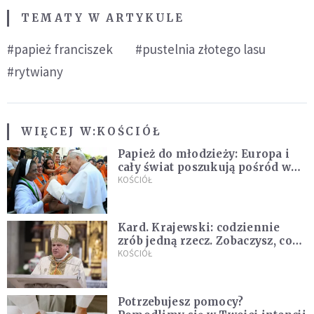
TEMATY W ARTYKULE
#papież franciszek
#pustelnia złotego lasu
#rytwiany
WIĘCEJ W:
KOŚCIÓŁ
Papież do młodzieży: Europa i
cały świat poszukują pośród was
nowych świętych
KOŚCIÓŁ
Kard. Krajewski: codziennie
zrób jedną rzecz. Zobaczysz, co
stanie się z twoim życiem
KOŚCIÓŁ
Potrzebujesz pomocy?