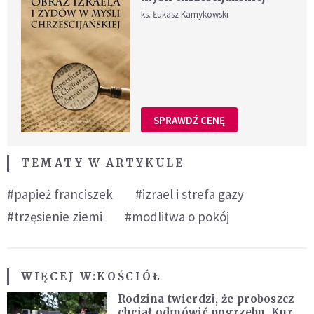
ks. Łukasz Kamykowski
SPRAWDŹ CENĘ
TEMATY W ARTYKULE
#papież franciszek
#izrael i strefa gazy
#trzęsienie ziemi
#modlitwa o pokój
WIĘCEJ W:
KOŚCIÓŁ
Rodzina twierdzi, że proboszcz
chciał odmówić pogrzebu. Kuria