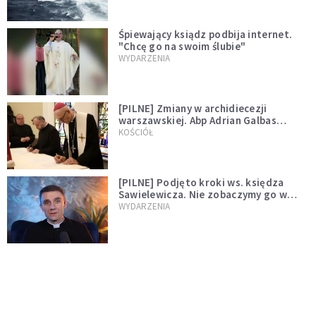
Śpiewający ksiądz podbija internet.
"Chcę go na swoim ślubie"
WYDARZENIA
[PILNE] Zmiany w archidiecezji
warszawskiej. Abp Adrian Galbas
wręczył dekrety nowym proboszczom
KOŚCIÓŁ
[PILNE] Podjęto kroki ws. księdza
Sawielewicza. Nie zobaczymy go w
mediach
WYDARZENIA