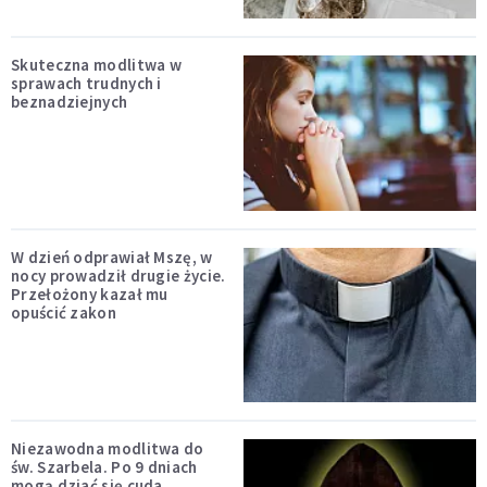
Skuteczna modlitwa w
sprawach trudnych i
beznadziejnych
W dzień odprawiał Mszę, w
nocy prowadził drugie życie.
Przełożony kazał mu
opuścić zakon
Niezawodna modlitwa do
św. Szarbela. Po 9 dniach
mogą dziać się cuda