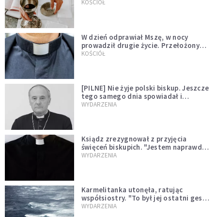
KOŚCIÓŁ
W dzień odprawiał Mszę, w nocy
prowadził drugie życie. Przełożony
kazał mu opuścić zakon
KOŚCIÓŁ
[PILNE] Nie żyje polski biskup. Jeszcze
tego samego dnia spowiadał i
sprawował Mszę świętą
WYDARZENIA
Ksiądz zrezygnował z przyjęcia
święceń biskupich. "Jestem naprawdę
niegodny"
WYDARZENIA
Karmelitanka utonęła, ratując
współsiostry. "To był jej ostatni gest
miłości"
WYDARZENIA