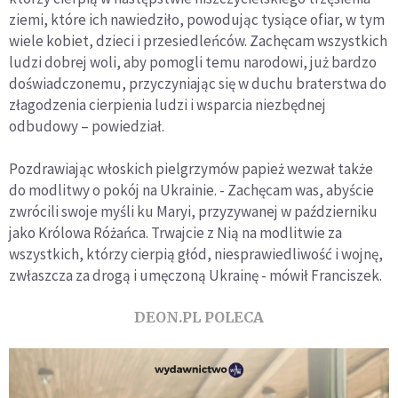
ziemi, które ich nawiedziło, powodując tysiące ofiar, w tym
wiele kobiet, dzieci i przesiedleńców. Zachęcam wszystkich
ludzi dobrej woli, aby pomogli temu narodowi, już bardzo
doświadczonemu, przyczyniając się w duchu braterstwa do
złagodzenia cierpienia ludzi i wsparcia niezbędnej
odbudowy – powiedział.
Pozdrawiając włoskich pielgrzymów papież wezwał także
do modlitwy o pokój na Ukrainie. - Zachęcam was, abyście
zwrócili swoje myśli ku Maryi, przyzywanej w październiku
jako Królowa Różańca. Trwajcie z Nią na modlitwie za
wszystkich, którzy cierpią głód, niesprawiedliwość i wojnę,
zwłaszcza za drogą i umęczoną Ukrainę - mówił Franciszek.
DEON.PL POLECA