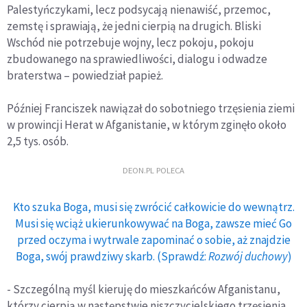
Palestyńczykami, lecz podsycają nienawiść, przemoc,
zemstę i sprawiają, że jedni cierpią na drugich. Bliski
Wschód nie potrzebuje wojny, lecz pokoju, pokoju
zbudowanego na sprawiedliwości, dialogu i odwadze
braterstwa – powiedział papież.
Później Franciszek nawiązał do sobotniego trzęsienia ziemi
w prowincji Herat w Afganistanie, w którym zginęło około
2,5 tys. osób.
DEON.PL POLECA
Kto szuka Boga, musi się zwrócić całkowicie do wewnątrz.
Musi się wciąż ukierunkowywać na Boga, zawsze mieć Go
przed oczyma i wytrwale zapominać o sobie, aż znajdzie
Boga, swój prawdziwy skarb. (Sprawdź:
Rozwój duchowy
)
- Szczególną myśl kieruję do mieszkańców Afganistanu,
którzy cierpią w następstwie niszczycielskiego trzęsienia