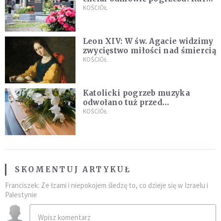
zapowiada wyjaśnienia
KOŚCIÓŁ
Leon XIV: W św. Agacie widzimy
zwycięstwo miłości nad śmiercią
KOŚCIÓŁ
Katolicki pogrzeb muzyka
odwołano tuż przed
uroczystością. Powodem była
KOŚCIÓŁ
przynależność do masonerii
SKOMENTUJ ARTYKUŁ
Franciszek: Ze łzami i niepokojem śledzę to, co dzieje się w Izraelu i
Palestynie