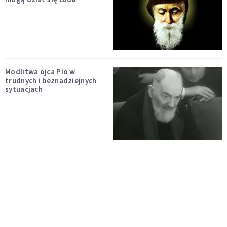
Modlitwa ojca Pio w
trudnych i beznadziejnych
sytuacjach