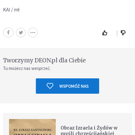
KAI / mł
Tworzymy DEON.pl dla Ciebie
Tu możesz nas wesprzeć.
WSPOMÓŻ NAS
Obraz Izraela i Żydów w
myśli chrześcijańskiej