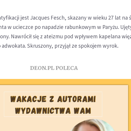
fikacji jest Jacques Fesch, skazany w wieku 27 lat na 
anta w ucieczce po napadzie rabunkowym w Paryżu. Ujęty
ziony. Nawrócił się z ateizmu pod wpływem kapelana więz
 adwokata. Skruszony, przyjął ze spokojem wyrok.
DEON.PL POLECA