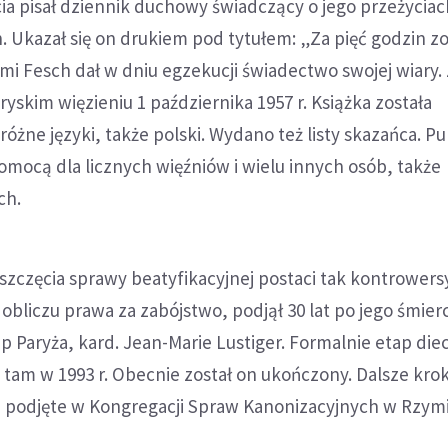
ia pisał dziennik duchowy świadczący o jego przeżyciac
. Ukazał się on drukiem pod tytułem: „Za pięć godzin z
mi Fesch dał w dniu egzekucji świadectwo swojej wiary. 
yskim więzieniu 1 października 1957 r. Książka została
óżne języki, także polski. Wydano też listy skazańca. Pu
omocą dla licznych więźniów i wielu innych osób, także
ch.
częcia sprawy beatyfikacyjnej postaci tak kontrowersy
obliczu prawa za zabójstwo, podjął 30 lat po jego śmierc
 Paryża, kard. Jean-Marie Lustiger. Formalnie etap die
tam w 1993 r. Obecnie został on ukończony. Dalsze krok
ną podjęte w Kongregacji Spraw Kanonizacyjnych w Rzymi