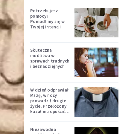
Potrzebujesz
pomocy?
Pomodlimy się w
Twojej intencji
Skuteczna
modlitwa w
sprawach trudnych
i beznadziejnych
W dzień odprawiał
Mszę, w nocy
prowadził drugie
życie. Przełożony
kazał mu opuścić
zakon
Niezawodna