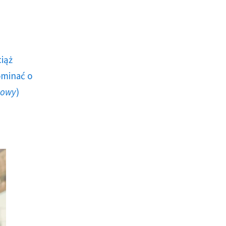
ciąż
ominać o
howy
)