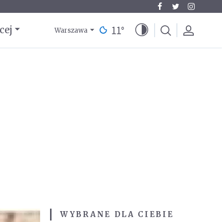
11
°
cej
Warszawa
WYBRANE DLA CIEBIE