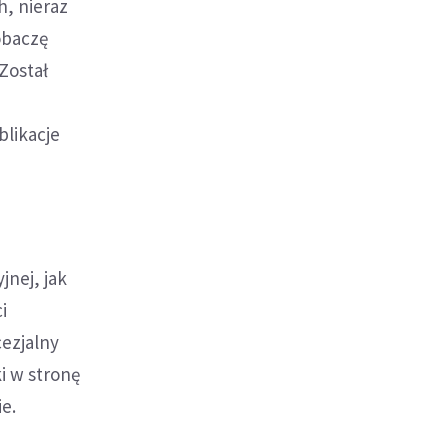
h, nieraz
obaczę
Został
blikacje
jnej, jak
i
cezjalny
i w stronę
e.