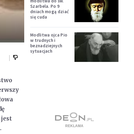
modlitwa do św.
Szarbela. Po 9
dniach mogą dziać
się cuda
Modlitwa ojca Pio
w trudnych i
beznadziejnych
sytuacjach
stwo
ierwszy
słowa
dę
 jest
.