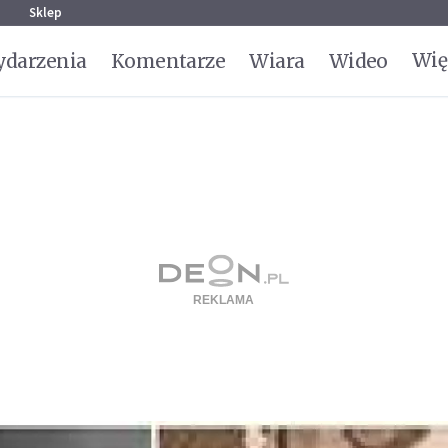
g
Sklep
Wię
darzenia
Komentarze
Wiara
Wideo