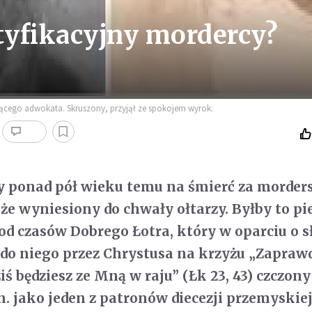
atyfikacyjny mordercy?
zącego adwokata. Skruszony, przyjął ze spokojem wyrok.
y ponad pół wieku temu na śmierć za morder
że wyniesiony do chwały ołtarzy. Byłby to p
od czasów Dobrego Łotra, który w oparciu o 
do niego przez Chrystusa na krzyżu „Zapraw
ś będziesz ze Mną w raju” (Łk 23, 43) czczony
n. jako jeden z patronów diecezji przemyskiej