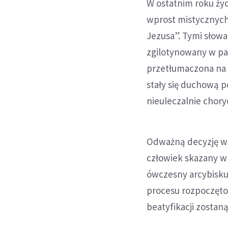
W ostatnim roku życ
wprost mistycznych
Jezusa”. Tymi słowa
zgilotynowany w par
przetłumaczona na r
stały się duchową p
nieuleczalnie chory
Odważną decyzję wsz
człowiek skazany w 
ówczesny arcybiskup
procesu rozpoczęto 
beatyfikacji zosta