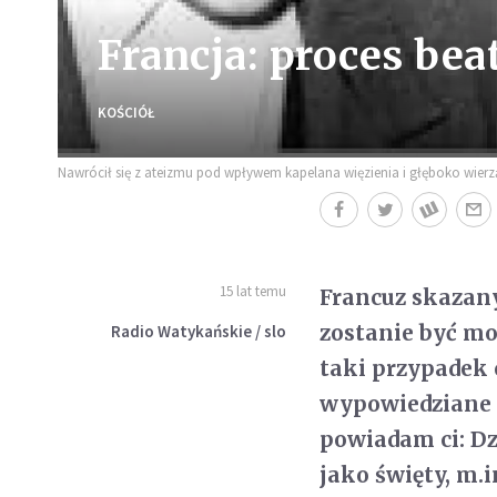
Francja: proces be
KOŚCIÓŁ
Nawrócił się z ateizmu pod wpływem kapelana więzienia i głęboko wier
15 lat temu
Francuz skazan
zostanie być mo
Radio Watykańskie / slo
taki przypadek 
wypowiedziane 
powiadam ci: Dzi
jako święty, m.i