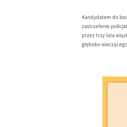
Kandydatem do beaty
zastrzelenie policj
przez trzy lata wię
głęboko wierzącego