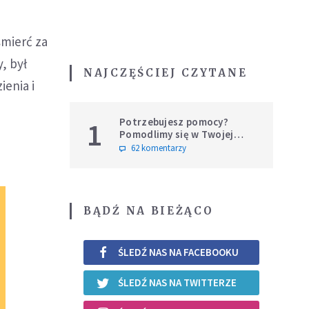
śmierć za
, był
NAJCZĘŚCIEJ CZYTANE
ienia i
Potrzebujesz pomocy?
1
Pomodlimy się w Twojej
intencji
62 komentarzy
BĄDŹ NA BIEŻĄCO
ŚLEDŹ NAS NA FACEBOOKU
ŚLEDŹ NAS NA TWITTERZE