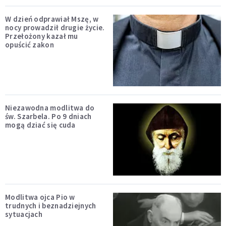
W dzień odprawiał Mszę, w
nocy prowadził drugie życie.
Przełożony kazał mu
opuścić zakon
Niezawodna modlitwa do
św. Szarbela. Po 9 dniach
mogą dziać się cuda
Modlitwa ojca Pio w
trudnych i beznadziejnych
sytuacjach