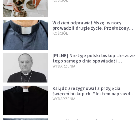
KOŚCIÓŁ
W dzień odprawiał Mszę, w nocy
prowadził drugie życie. Przełożony
kazał mu opuścić zakon
KOŚCIÓŁ
[PILNE] Nie żyje polski biskup. Jeszcze
tego samego dnia spowiadał i
sprawował Mszę świętą
WYDARZENIA
Ksiądz zrezygnował z przyjęcia
święceń biskupich. "Jestem naprawdę
niegodny"
WYDARZENIA
Karmelitanka utonęła, ratując
współsiostry. "To był jej ostatni gest
miłości"
WYDARZENIA