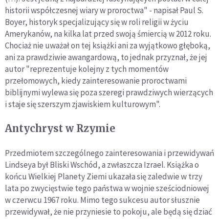
historii współczesnej wiary w proroctwa" - napisał Paul S.
Boyer, historyk specjalizujący się w roli religii w życiu
Amerykanów, na kilka lat przed swoją śmiercią w 2012 roku.
Chociaż nie uważał on tej książki ani za wyjątkowo głęboką,
ani za prawdziwie awangardową, to jednak przyznał, że jej
autor "reprezentuje kolejny z tych momentów
przełomowych, kiedy zainteresowanie proroctwami
biblijnymi wylewa się poza szeregi prawdziwych wierzących
i staje się szerszym zjawiskiem kulturowym".
Antychryst w Rzymie
Przedmiotem szczególnego zainteresowania i przewidywań
Lindseya był Bliski Wschód, a zwłaszcza Izrael. Książka o
końcu Wielkiej Planety Ziemi ukazała się zaledwie w trzy
lata po zwycięstwie tego państwa w wojnie sześciodniowej
w czerwcu 1967 roku. Mimo tego sukcesu autor słusznie
przewidywał, że nie przyniesie to pokoju, ale będą się dziać