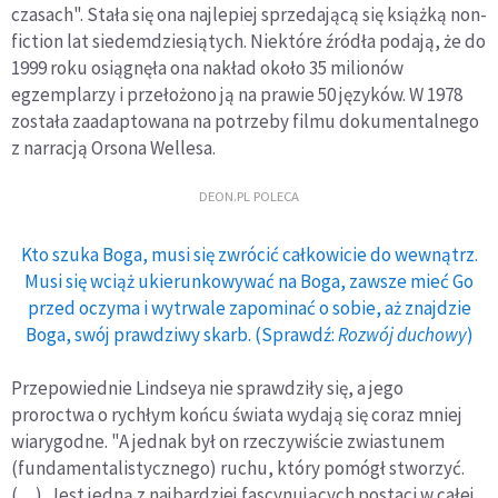
czasach". Stała się ona najlepiej sprzedającą się książką non-
fiction lat siedemdziesiątych. Niektóre źródła podają, że do
1999 roku osiągnęła ona nakład około 35 milionów
egzemplarzy i przełożono ją na prawie 50 języków. W 1978
została zaadaptowana na potrzeby filmu dokumentalnego
z narracją Orsona Wellesa.
DEON.PL POLECA
Kto szuka Boga, musi się zwrócić całkowicie do wewnątrz.
Musi się wciąż ukierunkowywać na Boga, zawsze mieć Go
przed oczyma i wytrwale zapominać o sobie, aż znajdzie
Boga, swój prawdziwy skarb. (Sprawdź:
Rozwój duchowy
)
Przepowiednie Lindseya nie sprawdziły się, a jego
proroctwa o rychłym końcu świata wydają się coraz mniej
wiarygodne. "A jednak był on rzeczywiście zwiastunem
(fundamentalistycznego) ruchu, który pomógł stworzyć.
(…). Jest jedną z najbardziej fascynujących postaci w całej