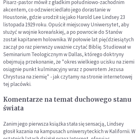
Pisarz-pastor mówił z gładkim południowo-zachodnim
akcentem, co odzwierciedlało jego dorastanie w
Houstonie, gdzie urodził się jako Harold Lee Lindsey 23
listopada 1929 roku. Opuścił miejscowy Uniwersytet, aby
służyć w wojnie koreańskiej, a po powrocie do Stanów
został kapitanem holownika. W połowie lat pięćdziesiątych
zaczął po raz pierwszy uważnie czytać Biblię. Studiował w
Seminarium Teologicznym w Dallas, którego doktryny
obejmują przekonanie, że "okres wielkiego ucisku na ziemi
osiągnie punkt kulminacyjny wraz z powrotem Jezusa
Chrystusa na ziemię" - jak czytamy na stronie internetowej
tej placówki.
Komentarze na temat duchowego stanu
świata
Zanim jego pierwsza książka stała się sensacją, Lindsey
głosił kazania na kampusach uniwersyteckich w Kalifornii. W
ostatnich latach działał przez Internet, oferując