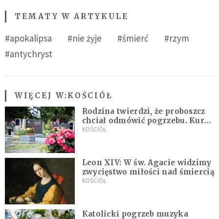
TEMATY W ARTYKULE
#apokalipsa
#nie żyje
#śmierć
#rzym
#antychryst
WIĘCEJ W:
KOŚCIÓŁ
Rodzina twierdzi, że proboszcz
chciał odmówić pogrzebu. Kuria
zapowiada wyjaśnienia
KOŚCIÓŁ
Leon XIV: W św. Agacie widzimy
zwycięstwo miłości nad śmiercią
KOŚCIÓŁ
Katolicki pogrzeb muzyka