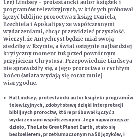
Lee) Lindsey - protestancki autor książek i
programów telewizyjnych, w których próbował
łączyć biblijne proroctwa z ksiąg Daniela,
Ezechiela i Apokalipsy ze współczesnymi
wydarzeniami, chcąc przewidzieć przyszłość.
Wierzył, że Antychryst będzie miał swoją
siedzibę w Rzymie, a świat osiągnie najbardziej
krytyczny moment tuż przed powtórnym
przyjściem Chrystusa. Przepowiednie Lindseya
nie sprawdziły się, a jego proroctwa o rychłym
końcu świata wydają się coraz mniej
wiarygodne.
Hal Lindsey, protestancki autor książek i programów
telewizyjnych, zdobył sławę dzięki interpretacji
biblijnych proroctw, które próbował łączyć z
wydarzeniami współczesnymi. Jego najważniejsze
dzieło, The Late Great Planet Earth, stało się
bestsellerem, przetłumaczonym na 50 języków, i