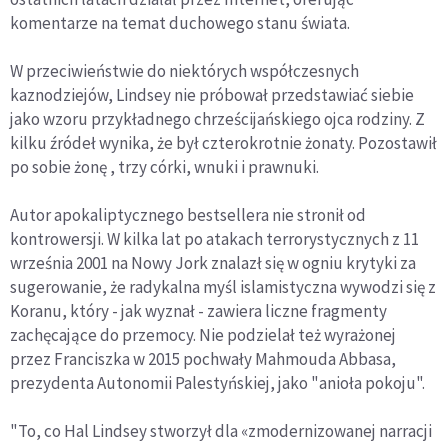
komentarze na temat duchowego stanu świata.
W przeciwieństwie do niektórych współczesnych
kaznodziejów, Lindsey nie próbował przedstawiać siebie
jako wzoru przykładnego chrześcijańskiego ojca rodziny. Z
kilku źródeł wynika, że był czterokrotnie żonaty. Pozostawił
po sobie żonę , trzy córki, wnuki i prawnuki.
Autor apokaliptycznego bestsellera nie stronił od
kontrowersji. W kilka lat po atakach terrorystycznych z 11
września 2001 na Nowy Jork znalazł się w ogniu krytyki za
sugerowanie, że radykalna myśl islamistyczna wywodzi się z
Koranu, który - jak wyznał - zawiera liczne fragmenty
zachęcające do przemocy. Nie podzielał też wyrażonej
przez Franciszka w 2015 pochwały Mahmouda Abbasa,
prezydenta Autonomii Palestyńskiej, jako "anioła pokoju".
"To, co Hal Lindsey stworzył dla «zmodernizowanej narracji