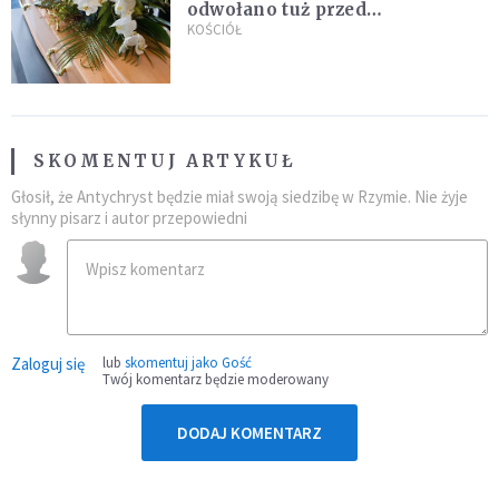
odwołano tuż przed
uroczystością. Powodem była
KOŚCIÓŁ
przynależność do masonerii
SKOMENTUJ ARTYKUŁ
Głosił, że Antychryst będzie miał swoją siedzibę w Rzymie. Nie żyje
słynny pisarz i autor przepowiedni
Zaloguj się
lub
skomentuj jako Gość
Twój komentarz będzie moderowany
DODAJ KOMENTARZ