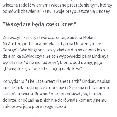
wieczną radość wiernym i wieczne przerażenie tym, którzy
odmówili zbawienia" - snuł swoje przypuszczenia Lindsey.
"Wszędzie będą rzeki krwi"
Znawczyni kariery i twórczości tego autora Melani
McAlister, profesor amerykanistyki na Uniwersytecie
George'a Washingtona, w wywiadzie dla nowojorskiego
dziennika oświadczyła, że ton wypowiedzi pana Lindseya
był dla niej "dziwnie radosny", biorąc pod uwagę jego
główną tezę, iż "wszędzie będą rzeki krwi".
Po wydaniu "The Late Great Planet Earth" Lindsey napisał
inne książki traktujące o obecności Szatana i zbliżającym
się końcu świata. Również one sprzedawały się bardzo
dobrze, choć żadna z nich nie dorównała komercyjnemu
sukcesowi jego pierwszego dzieła.