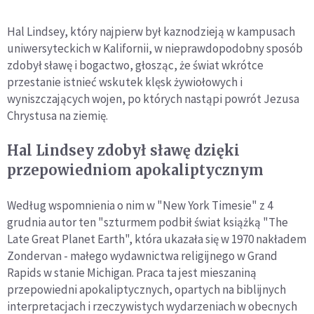
Hal Lindsey, który najpierw był kaznodzieją w kampusach
uniwersyteckich w Kalifornii, w nieprawdopodobny sposób
zdobył sławę i bogactwo, głosząc, że świat wkrótce
przestanie istnieć wskutek klęsk żywiołowych i
wyniszczających wojen, po których nastąpi powrót Jezusa
Chrystusa na ziemię.
Hal Lindsey zdobył sławę dzięki
przepowiedniom apokaliptycznym
Według wspomnienia o nim w "New York Timesie" z 4
grudnia autor ten "szturmem podbił świat książką "The
Late Great Planet Earth", która ukazała się w 1970 nakładem
Zondervan - małego wydawnictwa religijnego w Grand
Rapids w stanie Michigan. Praca ta jest mieszaniną
przepowiedni apokaliptycznych, opartych na biblijnych
interpretacjach i rzeczywistych wydarzeniach w obecnych