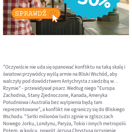
"Oczywiście nie uda się opanować konfliktu na taką skalę i
światowi przywódcy wyślą armie na Bliski Wschód, aby
walczyły pod dowództwem Antychrysta z siedzibą w…
Rzymie" - przewidywał pisarz. Według niego "Europa
Zachodnia, Stany Zjednoczone, Kanada, Ameryka
Południowa i Australia bez wątpienia będą tam
reprezentowane", a konflikt nie ograniczy się do Bliskiego
Wschodu. "Setki milionów ludzi zginie w zgliszczach
Nowego Jorku, Londynu, Paryża, Tokio i innych metropolii.
Potem, w końcu, powrót Jezusa Chrystusa przyniesie