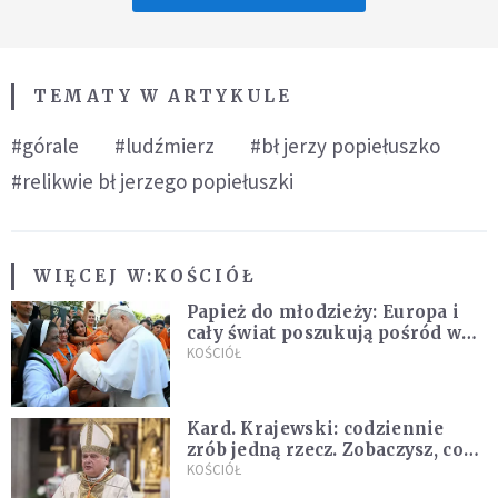
TEMATY W ARTYKULE
#górale
#ludźmierz
#bł jerzy popiełuszko
#relikwie bł jerzego popiełuszki
WIĘCEJ W:
KOŚCIÓŁ
Papież do młodzieży: Europa i
cały świat poszukują pośród was
nowych świętych
KOŚCIÓŁ
Kard. Krajewski: codziennie
zrób jedną rzecz. Zobaczysz, co
stanie się z twoim życiem
KOŚCIÓŁ