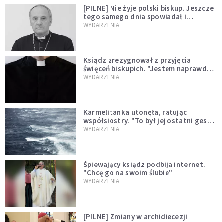
[PILNE] Nie żyje polski biskup. Jeszcze
tego samego dnia spowiadał i
sprawował Mszę świętą
WYDARZENIA
Ksiądz zrezygnował z przyjęcia
święceń biskupich. "Jestem naprawdę
niegodny"
WYDARZENIA
Karmelitanka utonęła, ratując
współsiostry. "To był jej ostatni gest
miłości"
WYDARZENIA
Śpiewający ksiądz podbija internet.
"Chcę go na swoim ślubie"
WYDARZENIA
[PILNE] Zmiany w archidiecezji