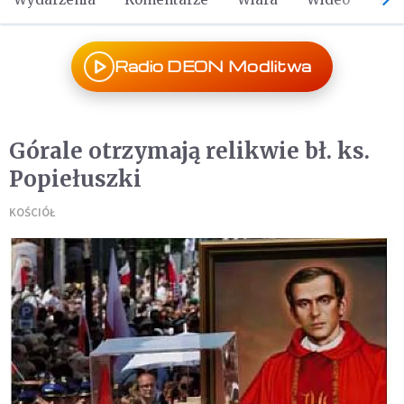
Radio DEON Modlitwa
Górale otrzymają relikwie bł. ks.
Popiełuszki
KOŚCIÓŁ