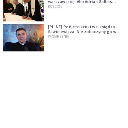
warszawskiej. Abp Adrian Galbas
wręczył dekrety nowym proboszczom
KOŚCIÓŁ
[PILNE] Podjęto kroki ws. księdza
Sawielewicza. Nie zobaczymy go w
mediach
WYDARZENIA