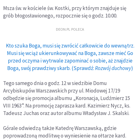
Msza św. w kościele św. Kostki, przy którym znajduje się
grób błogosławionego, rozpocznie się o godz. 10.00.
DEON.PL POLECA
Kto szuka Boga, musi się zwrócić całkowicie do wewnątrz.
Musi się wciąż ukierunkowywać na Boga, zawsze mieć Go
przed oczyma i wytrwale zapominać o sobie, aż znajdzie
Boga, swój prawdziwy skarb. (Sprawdź:
Rozwój duchowy
)
Tego samego dnia o godz. 12 w siedzibie Domu
Arcybiskupów Warszawskich przy ul. Miodowej 17/19
odbędzie się promocja albumu „Koronacja, Ludźmierz 15
VIII 1963”. Na promocję zaprasza kard. Kazimierz Nycz, ks.
Tadeusz Juchas oraz autor albumu Władysław J. Skalski.
Górale odwiedzą także Katedrę Warszawską, gdzie
poprowadzoną modlitwę o wyniesienie na ołtarze kard.