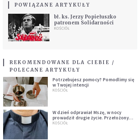
POWIĄZANE ARTYKUŁY
bł. ks. Jerzy Popiełuszko
patronem Solidarności
KOŚCIÓŁ
REKOMENDOWANE DLA CIEBIE /
POLECANE ARTYKUŁY
Potrzebujesz pomocy? Pomodlimy się
w Twojej intencji
KOŚCIÓŁ
W dzień odprawiał Mszę, w nocy
prowadził drugie życie. Przełożony
kazał mu opuścić zakon
KOŚCIÓŁ