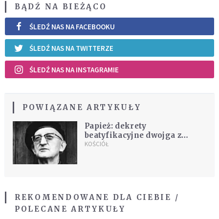
BĄDŹ NA BIEŻĄCO
ŚLEDŹ NAS NA FACEBOOKU
ŚLEDŹ NAS NA TWITTERZE
ŚLEDŹ NAS NA INSTAGRAMIE
POWIĄZANE ARTYKUŁY
Papież: dekrety
beatyfikacyjne dwojga z
Polaków
KOŚCIÓŁ
REKOMENDOWANE DLA CIEBIE /
POLECANE ARTYKUŁY