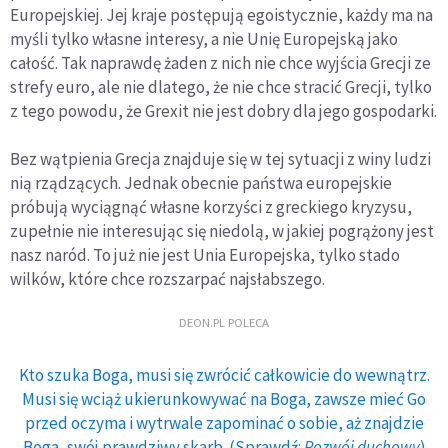
Europejskiej. Jej kraje postępują egoistycznie, każdy ma na
myśli tylko własne interesy, a nie Unię Europejską jako
całość. Tak naprawdę żaden z nich nie chce wyjścia Grecji ze
strefy euro, ale nie dlatego, że nie chce stracić Grecji, tylko
z tego powodu, że Grexit nie jest dobry dla jego gospodarki.
Bez wątpienia Grecja znajduje się w tej sytuacji z winy ludzi
nią rządzących. Jednak obecnie państwa europejskie
próbują wyciągnąć własne korzyści z greckiego kryzysu,
zupełnie nie interesując się niedolą, w jakiej pogrążony jest
nasz naród. To już nie jest Unia Europejska, tylko stado
wilków, które chce rozszarpać najsłabszego.
DEON.PL POLECA
Kto szuka Boga, musi się zwrócić całkowicie do wewnątrz.
Musi się wciąż ukierunkowywać na Boga, zawsze mieć Go
przed oczyma i wytrwale zapominać o sobie, aż znajdzie
Boga, swój prawdziwy skarb. (Sprawdź:
Rozwój duchowy
)