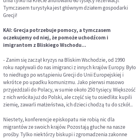
dnia tylko na Krecie anulowano 60 tysięcy rezerwacji.
Tymczasem turystyka jest głównym działem gospodarki
Grecji!
KAI: Grecja potrzebuje pomocy, a tymczasem
oczekujemy od niej, że pomoże uchodźcom i
imigrantom z Bliskiego Wschodu...
- Zanim się zaczął kryzys na Bliskim Wschodzie, od 1990
roku napływali do nas imigranci z innych krajów Europy. Było
to niedługo po wstąpieniu Grecji do Unii Europejskiej i
wkrótce po upadku komunizmu. Jako pierwsi masowo
przyjeżdżali do Polacy, w sumie około 250 tysięcy. Większość
z nich wróciła już do Polski, ale część się tu osiedliła: kupili
ziemię, zawarli małżeństwa, ich dzieci chodzą tu do szkół...
Niestety, konferencje episkopatu nie robią nic dla
migrantów ze swoich krajów. Pozostają głuche na nasze
prośby. Tylko niektórzy biskupi i zgromadzenia zakonne