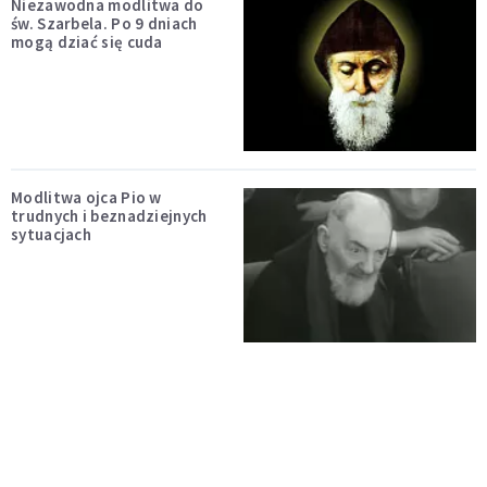
Niezawodna modlitwa do
św. Szarbela. Po 9 dniach
mogą dziać się cuda
Modlitwa ojca Pio w
trudnych i beznadziejnych
sytuacjach