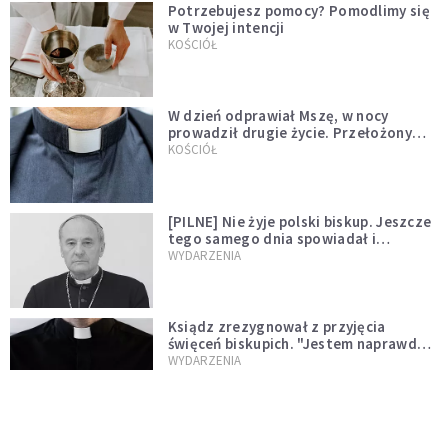
Potrzebujesz pomocy? Pomodlimy się
w Twojej intencji
KOŚCIÓŁ
W dzień odprawiał Mszę, w nocy
prowadził drugie życie. Przełożony
kazał mu opuścić zakon
KOŚCIÓŁ
[PILNE] Nie żyje polski biskup. Jeszcze
tego samego dnia spowiadał i
sprawował Mszę świętą
WYDARZENIA
Ksiądz zrezygnował z przyjęcia
święceń biskupich. "Jestem naprawdę
niegodny"
WYDARZENIA
Karmelitanka utonęła, ratując