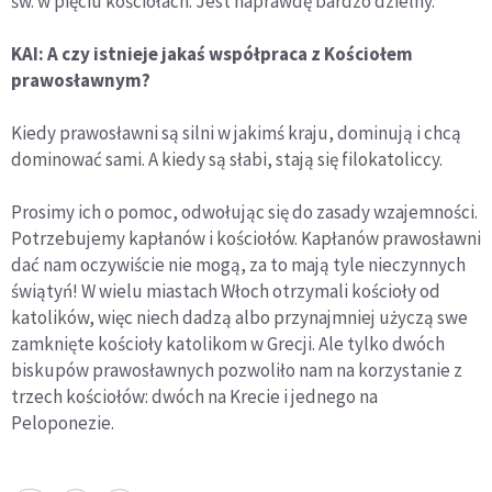
św. w pięciu kościołach. Jest naprawdę bardzo dzielny.
KAI: A czy istnieje jakaś współpraca z Kościołem
prawosławnym?
Kiedy prawosławni są silni w jakimś kraju, dominują i chcą
dominować sami. A kiedy są słabi, stają się filokatoliccy.
Prosimy ich o pomoc, odwołując się do zasady wzajemności.
Potrzebujemy kapłanów i kościołów. Kapłanów prawosławni
dać nam oczywiście nie mogą, za to mają tyle nieczynnych
świątyń! W wielu miastach Włoch otrzymali kościoły od
katolików, więc niech dadzą albo przynajmniej użyczą swe
zamknięte kościoły katolikom w Grecji. Ale tylko dwóch
biskupów prawosławnych pozwoliło nam na korzystanie z
trzech kościołów: dwóch na Krecie i jednego na
Peloponezie.