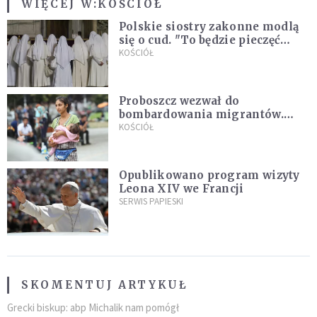
WIĘCEJ W:
KOŚCIÓŁ
Polskie siostry zakonne modlą
się o cud. "To będzie pieczęć
Pana Boga dla naszej wiary"
KOŚCIÓŁ
Proboszcz wezwał do
bombardowania migrantów.
"Masowy ogień przeciwko
KOŚCIÓŁ
najeźdźcom!"
Opublikowano program wizyty
Leona XIV we Francji
SERWIS PAPIESKI
SKOMENTUJ ARTYKUŁ
Grecki biskup: abp Michalik nam pomógł