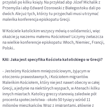
przysłali po kilku księży. Na przykład abp Józef Michalik z
Przemyśla i abp Edward Ozorowski z Białegostoku dali po
dwóch. Ale już tych, którzy tu przyjechali musi utrzymać
maleńka konferencja episkopatu Grecji.
W Kościele katolickim wszyscy mówią o solidarności, więc
okażcie ją naszemu małemu Kościołowi! Liczymy zwłaszcza
na wielkie konferencje episkopatu: Włoch, Niemiec, Francji,
Polski...
KAI: Jaka jest specyfika Kościoła katolickiego w Grecji?
- Jesteśmy Kościołem mniejszościowym, żyjącym w
otoczeniu prawosławnych, i Kościołem migrantów.
Maleńkim Kościołem, który nie jest nawet obecny w całej
Grecji, a jedynie na niektórych wyspach, w Atenach i kilku
innych miastach. Katolicy greccy stanowią zaledwie pół
procenta społeczeństwa - około 50 tysięcy wśród 11
milionów mieszkańców. Wraz z imigrantami, głównie z