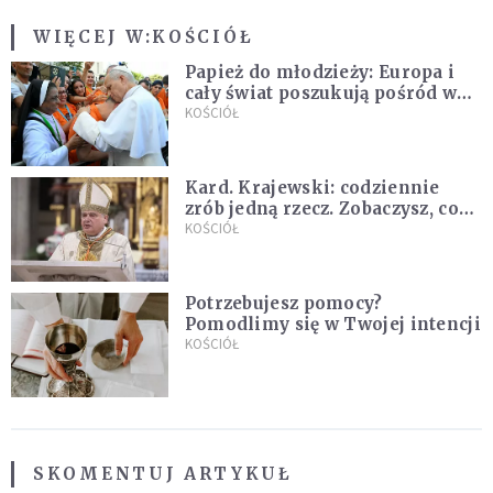
WIĘCEJ W:
KOŚCIÓŁ
Papież do młodzieży: Europa i
cały świat poszukują pośród was
nowych świętych
KOŚCIÓŁ
Kard. Krajewski: codziennie
zrób jedną rzecz. Zobaczysz, co
stanie się z twoim życiem
KOŚCIÓŁ
Potrzebujesz pomocy?
Pomodlimy się w Twojej intencji
KOŚCIÓŁ
SKOMENTUJ ARTYKUŁ