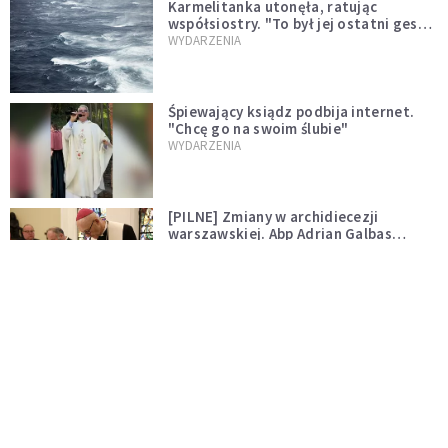
Karmelitanka utonęła, ratując
współsiostry. "To był jej ostatni gest
miłości"
WYDARZENIA
Śpiewający ksiądz podbija internet.
"Chcę go na swoim ślubie"
WYDARZENIA
[PILNE] Zmiany w archidiecezji
warszawskiej. Abp Adrian Galbas
wręczył dekrety nowym proboszczom
KOŚCIÓŁ
[PILNE] Podjęto kroki ws. księdza
Sawielewicza. Nie zobaczymy go w
mediach
WYDARZENIA