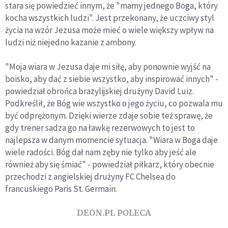
stara się powiedzieć innym, że "mamy jednego Boga, który
kocha wszystkich ludzi". Jest przekonany, że uczciwy styl
życia na wzór Jezusa może mieć o wiele większy wpływ na
ludzi niż niejedno kazanie z ambony.
"Moja wiara w Jezusa daje mi siłę, aby ponownie wyjść na
boisko, aby dać z siebie wszystko, aby inspirować innych" -
powiedział obrońca brazylijskiej drużyny David Luiz.
Podkreślił, że Bóg wie wszystko o jego życiu, co pozwala mu
być odprężonym. Dzięki wierze zdaje sobie też sprawę, że
gdy trener sadza go na ławkę rezerwowych to jest to
najlepsza w danym momencie sytuacja. "Wiara w Boga daje
wiele radości. Bóg dał nam zęby nie tylko aby jeść ale
również aby się śmiać" - powiedział piłkarz, który obecnie
przechodzi z angielskiej drużyny FC Chelsea do
francuskiego Paris St. Germain.
DEON.PL POLECA