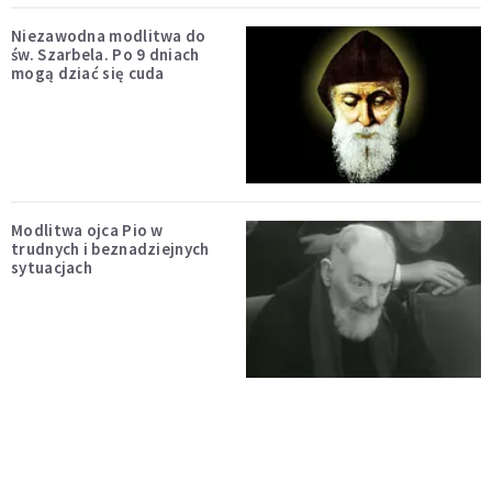
Niezawodna modlitwa do
św. Szarbela. Po 9 dniach
mogą dziać się cuda
Modlitwa ojca Pio w
trudnych i beznadziejnych
sytuacjach