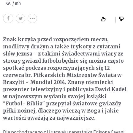
KAI / mh
Znak krzyża przed rozpoczęciem meczu,
modlitwy drużyn a także trykoty z cytatami
słów Jezusa - z takimi świadectwami wiary ze
strony gwiazd futbolu będzie się można często
spotkać podczas rozpoczynających się 12
czerwca br. Piłkarskich Mistrzostw Świata w
Brazylii - Mundial 2014. Znany niemiecki
prezenter telewizyjny i publicysta David Kadel
w najnowszym wydaniu swojej książki
"Futbol- Biblia" przepytał światowe gwiazdy
piłki nożnej, dlaczego wierzą w Boga i jakie
wartości uważają za najważniejsze.
Dla pochodzącego z Urugwaju napastnika Edisona Cavani