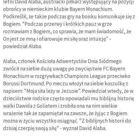
letni David Alaba, austriacki piłkarz występujący na pozycji
obrońcy w niemieckim klubie Bayern Monachium.
Podkreślił, że także podczas gry na boisku komunikuje się z
Bogiem. "Podczas przerwy i krótkich pauz w grze
rozmawiam z Bogiem, co sprawia, że mam świadomość, że
On jest ze mną i ofiarowuje mi siłę oraz intuicję" -
powiedział Alaba.
Alaba, członek Kościoła Adwentystów Dnia Siódmego
zwrócił na siebie dużą uwagę po zwycięstwie FC Bayern
Monachium w rozgrywkach Champions League przeciwko
Borussi Dortmund. Po meczu włożył na siebie koszulkę z
napisem: "Moja siła leży w Jezusie". Powiedział wtedy, że w
dzieciństwie rodzice często opowiadali mu biblijną historię
walki Dawida z Goliatem i zrobiła ona na nim wielkie
wrażenie tak że zapamiętał na zawsze, że żyjąc z Bogiem
można w życiu wszystko osiągnąć. "Z biblijnych historii do
dzisiaj czerpię swoją siłę" - wyznał David Alaba.