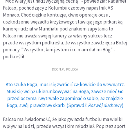
"Moc wiary jest nadzwyczajną cechą" - powiedział Radamel
Falcao, pochodzący z Kolumbii czołowy napastnik AS
Monaco. Choć ciężkie kontuzje, dwie operacje oczu,
uszkodzenie więzadła krzyżowego stawiają jego piłkarską
karierę i udział w Mundialu pod znakiem zapytania to
Falcao nie uważa swojej kariery za własny sukces lecz
przede wszystkim podkreśla, że wszystko zawdzięcza Bożej
pomocy. "Wszystko, kim jestem i co mam dał mi Bóg" -
podkreślił.
DEON.PL POLECA
Kto szuka Boga, musi się zwrócić całkowicie do wewnątrz.
Musi się wciąż ukierunkowywać na Boga, zawsze mieć Go
przed oczyma i wytrwale zapominać o sobie, aż znajdzie
Boga, swój prawdziwy skarb. (Sprawdź:
Rozwój duchowy
)
Falcao ma świadomość, że jako gwiazda futbolu ma wielki
wpływ na ludzi, przede wszystkim młodzież. Poprzez sport