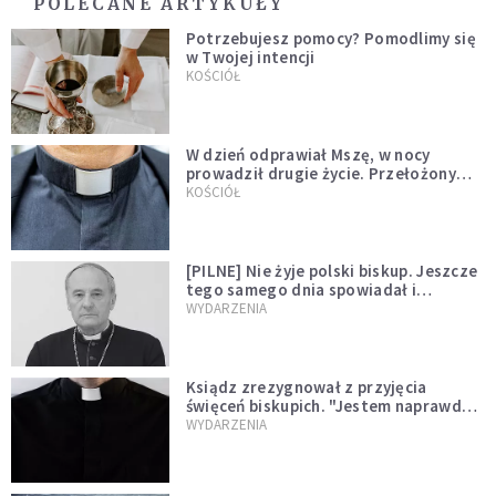
POLECANE ARTYKUŁY
Potrzebujesz pomocy? Pomodlimy się
w Twojej intencji
KOŚCIÓŁ
W dzień odprawiał Mszę, w nocy
prowadził drugie życie. Przełożony
kazał mu opuścić zakon
KOŚCIÓŁ
[PILNE] Nie żyje polski biskup. Jeszcze
tego samego dnia spowiadał i
sprawował Mszę świętą
WYDARZENIA
Ksiądz zrezygnował z przyjęcia
święceń biskupich. "Jestem naprawdę
niegodny"
WYDARZENIA