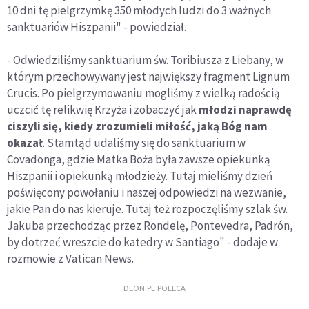
10 dni tę pielgrzymkę 350 młodych ludzi do 3 ważnych
sanktuariów Hiszpanii" - powiedział.
- Odwiedziliśmy sanktuarium św. Toribiusza z Liebany, w
którym przechowywany jest największy fragment Lignum
Crucis. Po pielgrzymowaniu mogliśmy z wielką radością
uczcić tę relikwię Krzyża i zobaczyć jak
młodzi naprawdę
ciszyli się, kiedy zrozumieli miłość, jaką Bóg nam
okazał
. Stamtąd udaliśmy się do sanktuarium w
Covadonga, gdzie Matka Boża była zawsze opiekunką
Hiszpanii i opiekunką młodzieży. Tutaj mieliśmy dzień
poświęcony powołaniu i naszej odpowiedzi na wezwanie,
jakie Pan do nas kieruje. Tutaj też rozpoczęliśmy szlak św.
Jakuba przechodząc przez Rondelę, Pontevedra, Padrón,
by dotrzeć wreszcie do katedry w Santiago" - dodaje w
rozmowie z Vatican News.
DEON.PL POLECA