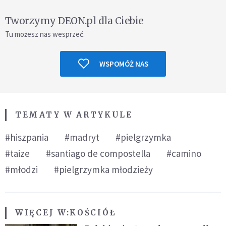
Tworzymy DEON.pl dla Ciebie
Tu możesz nas wesprzeć.
WSPOMÓŻ NAS
TEMATY W ARTYKULE
#hiszpania
#madryt
#pielgrzymka
#taize
#santiago de compostella
#camino
#młodzi
#pielgrzymka młodzieży
WIĘCEJ W:
KOŚCIÓŁ