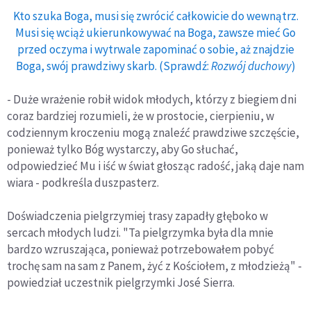
Kto szuka Boga, musi się zwrócić całkowicie do wewnątrz.
Musi się wciąż ukierunkowywać na Boga, zawsze mieć Go
przed oczyma i wytrwale zapominać o sobie, aż znajdzie
Boga, swój prawdziwy skarb. (Sprawdź:
Rozwój duchowy
)
- Duże wrażenie robił widok młodych, którzy z biegiem dni
coraz bardziej rozumieli, że w prostocie, cierpieniu, w
codziennym kroczeniu mogą znaleźć prawdziwe szczęście,
ponieważ tylko Bóg wystarczy, aby Go słuchać,
odpowiedzieć Mu i iść w świat głosząc radość, jaką daje nam
wiara - podkreśla duszpasterz.
Doświadczenia pielgrzymiej trasy zapadły głęboko w
sercach młodych ludzi. "Ta pielgrzymka była dla mnie
bardzo wzruszająca, ponieważ potrzebowałem pobyć
trochę sam na sam z Panem, żyć z Kościołem, z młodzieżą" -
powiedział uczestnik pielgrzymki José Sierra.