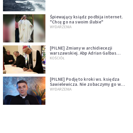
Śpiewający ksiądz podbija internet.
"Chcę go na swoim ślubie"
WYDARZENIA
[PILNE] Zmiany w archidiecezji
warszawskiej. Abp Adrian Galbas
wręczył dekrety nowym proboszczom
KOŚCIÓŁ
[PILNE] Podjęto kroki ws. księdza
Sawielewicza. Nie zobaczymy go w
mediach
WYDARZENIA