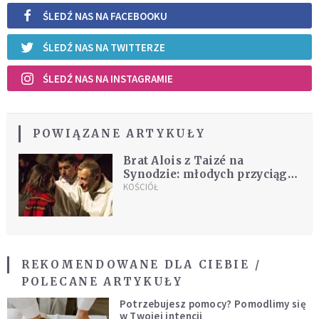
ŚLEDŹ NAS NA FACEBOOKU
ŚLEDŹ NAS NA TWITTERZE
ŚLEDŹ NAS NA INSTAGRAMIE
POWIĄZANE ARTYKUŁY
Brat Alois z Taizé na
Synodzie: młodych przyciąga
piękno wspólnej modlitwy
KOŚCIÓŁ
REKOMENDOWANE DLA CIEBIE /
POLECANE ARTYKUŁY
Potrzebujesz pomocy? Pomodlimy się
w Twojej intencji