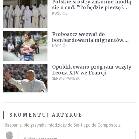
Polskie siostry zakonne modlą
się o cud. "To będzie pieczęć
Pana Boga dla naszej wiary"
KOŚCIÓŁ
Proboszcz wezwał do
bombardowania migrantów.
"Masowy ogień przeciwko
KOŚCIÓŁ
najeźdźcom!"
Opublikowano program wizyty
Leona XIV we Francji
SERWIS PAPIESKI
SKOMENTUJ ARTYKUŁ
Hiszpania: pielgrzymka młodzieży do Santiago de Compostela