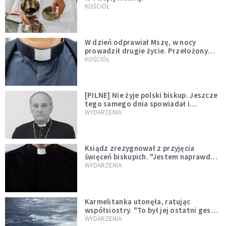
KOŚCIÓŁ
W dzień odprawiał Mszę, w nocy
prowadził drugie życie. Przełożony
kazał mu opuścić zakon
KOŚCIÓŁ
[PILNE] Nie żyje polski biskup. Jeszcze
tego samego dnia spowiadał i
sprawował Mszę świętą
WYDARZENIA
Ksiądz zrezygnował z przyjęcia
święceń biskupich. "Jestem naprawdę
niegodny"
WYDARZENIA
Karmelitanka utonęła, ratując
współsiostry. "To był jej ostatni gest
miłości"
WYDARZENIA