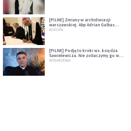
[PILNE] Zmiany w archidiecezji
warszawskiej. Abp Adrian Galbas
wręczył dekrety nowym proboszczom
KOŚCIÓŁ
[PILNE] Podjęto kroki ws. księdza
Sawielewicza. Nie zobaczymy go w
mediach
WYDARZENIA