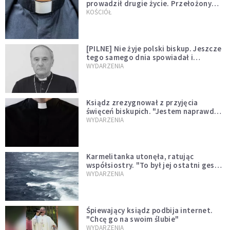
prowadził drugie życie. Przełożony
kazał mu opuścić zakon
KOŚCIÓŁ
[PILNE] Nie żyje polski biskup. Jeszcze
tego samego dnia spowiadał i
sprawował Mszę świętą
WYDARZENIA
Ksiądz zrezygnował z przyjęcia
święceń biskupich. "Jestem naprawdę
niegodny"
WYDARZENIA
Karmelitanka utonęła, ratując
współsiostry. "To był jej ostatni gest
miłości"
WYDARZENIA
Śpiewający ksiądz podbija internet.
"Chcę go na swoim ślubie"
WYDARZENIA