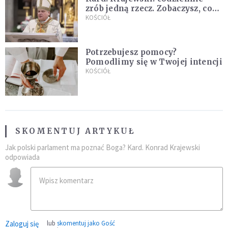
zrób jedną rzecz. Zobaczysz, co
stanie się z twoim życiem
KOŚCIÓŁ
Potrzebujesz pomocy?
Pomodlimy się w Twojej intencji
KOŚCIÓŁ
SKOMENTUJ ARTYKUŁ
Jak polski parlament ma poznać Boga? Kard. Konrad Krajewski
odpowiada
Zaloguj się
lub
skomentuj jako Gość