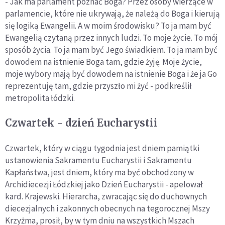
- Jak ma parlament poznać Boga? Przez osoby wierzące w
parlamencie, które nie ukrywają, że należą do Boga i kierują
się logiką Ewangelii. A w moim środowisku? To ja mam być
Ewangelią czytaną przez innych ludzi. To moje życie. To mój
sposób życia. To ja mam być Jego świadkiem. To ja mam być
dowodem na istnienie Boga tam, gdzie żyję. Moje życie,
moje wybory mają być dowodem na istnienie Boga i że ja Go
reprezentuję tam, gdzie przyszło mi żyć - podkreślił
metropolita łódzki.
Czwartek - dzień Eucharystii
Czwartek, który w ciągu tygodnia jest dniem pamiątki
ustanowienia Sakramentu Eucharystii i Sakramentu
Kapłaństwa, jest dniem, który ma być obchodzony w
Archidiecezji Łódzkiej jako Dzień Eucharystii - apelował
kard. Krajewski. Hierarcha, zwracając się do duchownych
diecezjalnych i zakonnych obecnych na tegorocznej Mszy
Krzyżma, prosił, by w tym dniu na wszystkich Mszach