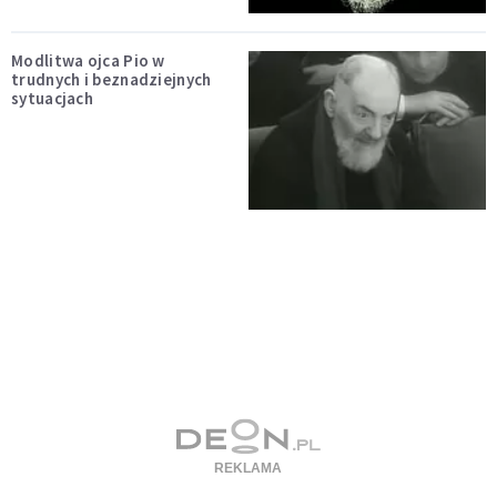
Modlitwa ojca Pio w
trudnych i beznadziejnych
sytuacjach