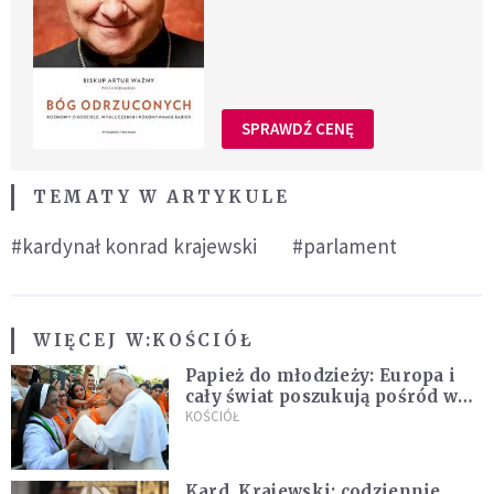
SPRAWDŹ CENĘ
TEMATY W ARTYKULE
#kardynał konrad krajewski
#parlament
WIĘCEJ W:
KOŚCIÓŁ
Papież do młodzieży: Europa i
cały świat poszukują pośród was
nowych świętych
KOŚCIÓŁ
Kard. Krajewski: codziennie