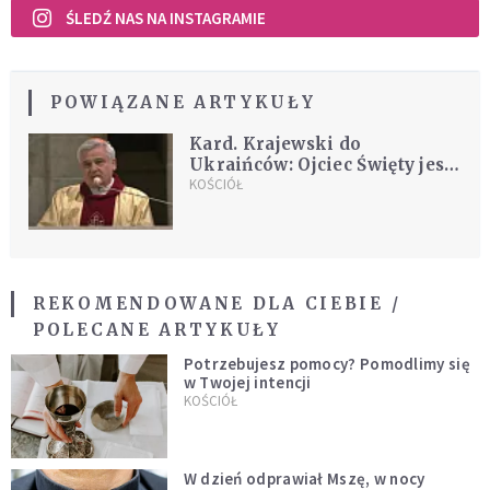
ŚLEDŹ NAS NA INSTAGRAMIE
POWIĄZANE ARTYKUŁY
Kard. Krajewski do
Ukraińców: Ojciec Święty jest
blisko was
KOŚCIÓŁ
REKOMENDOWANE DLA CIEBIE /
POLECANE ARTYKUŁY
Potrzebujesz pomocy? Pomodlimy się
w Twojej intencji
KOŚCIÓŁ
W dzień odprawiał Mszę, w nocy