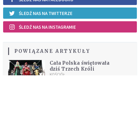
ŚLEDŹ NAS NA TWITTERZE
ŚLEDŹ NAS NA INSTAGRAMIE
POWIĄZANE ARTYKUŁY
Cała Polska świętowała
dziś Trzech Króli
KOŚCIÓŁ
REKOMENDOWANE DLA CIEBIE /
POLECANE ARTYKUŁY
Potrzebujesz pomocy? Pomodlimy się
w Twojej intencji
KOŚCIÓŁ