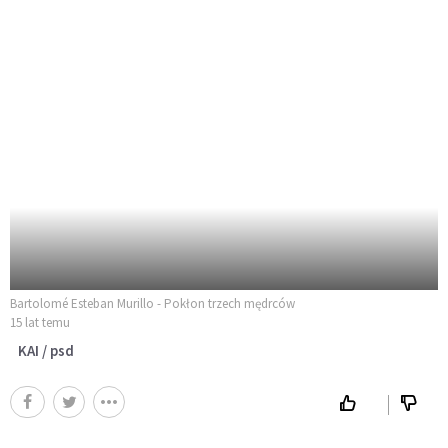
Bartolomé Esteban Murillo - Pokłon trzech mędrców
15 lat temu
KAI / psd