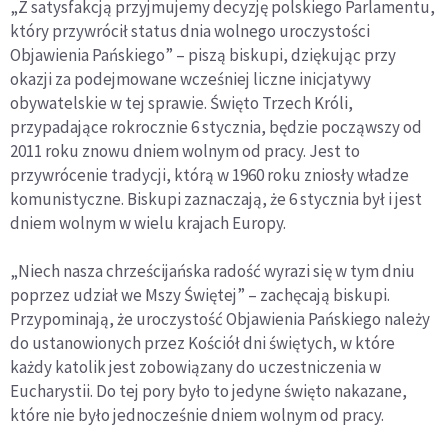
„Z satysfakcją przyjmujemy decyzję polskiego Parlamentu,
który przywrócił status dnia wolnego uroczystości
Objawienia Pańskiego” – piszą biskupi, dziękując przy
okazji za podejmowane wcześniej liczne inicjatywy
obywatelskie w tej sprawie. Święto Trzech Króli,
przypadające rokrocznie 6 stycznia, będzie począwszy od
2011 roku znowu dniem wolnym od pracy. Jest to
przywrócenie tradycji, którą w 1960 roku zniosły władze
komunistyczne. Biskupi zaznaczają, że 6 stycznia był i jest
dniem wolnym w wielu krajach Europy.
„Niech nasza chrześcijańska radość wyrazi się w tym dniu
poprzez udział we Mszy Świętej” – zachęcają biskupi.
Przypominają, że uroczystość Objawienia Pańskiego należy
do ustanowionych przez Kościół dni świętych, w które
każdy katolik jest zobowiązany do uczestniczenia w
Eucharystii. Do tej pory było to jedyne święto nakazane,
które nie było jednocześnie dniem wolnym od pracy.