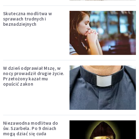
Skuteczna modlitwa w
sprawach trudnych i
beznadziejnych
W dzień odprawiał Mszę, w
nocy prowadził drugie życie.
Przełożony kazał mu
opuścić zakon
Niezawodna modlitwa do
św. Szarbela. Po 9 dniach
mogą dziać się cuda