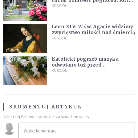
chciał odmówić pogrzebu. Kuria
zapowiada wyjaśnienia
KOŚCIÓŁ
Leon XIV: W św. Agacie widzimy
zwycięstwo miłości nad śmiercią
KOŚCIÓŁ
Katolicki pogrzeb muzyka
odwołano tuż przed
uroczystością. Powodem była
KOŚCIÓŁ
przynależność do masonerii
SKOMENTUJ ARTYKUŁ
Jak Trzej Królowie podążać za światłem wiary