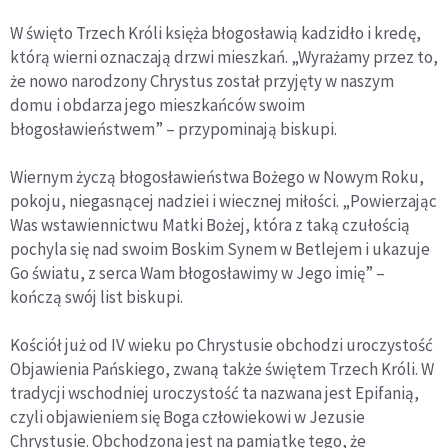
W święto Trzech Króli księża błogosławią kadzidło i kredę,
którą wierni oznaczają drzwi mieszkań. „Wyrażamy przez to,
że nowo narodzony Chrystus został przyjęty w naszym
domu i obdarza jego mieszkańców swoim
błogosławieństwem” – przypominają biskupi.
Wiernym życzą błogosławieństwa Bożego w Nowym Roku,
pokoju, niegasnącej nadziei i wiecznej miłości. „Powierzając
Was wstawiennictwu Matki Bożej, która z taką czułością
pochyla się nad swoim Boskim Synem w Betlejem i ukazuje
Go światu, z serca Wam błogosławimy w Jego imię” –
kończą swój list biskupi.
Kościół już od IV wieku po Chrystusie obchodzi uroczystość
Objawienia Pańskiego, zwaną także świętem Trzech Króli. W
tradycji wschodniej uroczystość ta nazwana jest Epifanią,
czyli objawieniem się Boga człowiekowi w Jezusie
Chrystusie. Obchodzona jest na pamiątkę tego, że