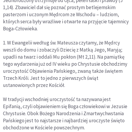
Jednorodzony otrzymuje od Ojca, pełen łaski i prawdy (J
1,14). Zbawiciel dał się poznać prostym betlejemskim
pasterzom i uczonym Mędrcom ze Wschodu – ludziom,
których serca były wrażliwe i otwarte na przyjęcie tajemnicy
Boga-Człowieka.
1. W Ewangelii według św. Mateusza czytamy, że Mędrcy
weszli do domu i zobaczyli Dziecię z Matką Jego, Maryją;
upadli na twarz i oddali Mu pokłon (Mt 2,11). Na pamiątkę
tego wydarzenia już od IV wieku po Chrystusie obchodzimy
uroczystość Objawienia Pańskiego, zwaną także świętem
Trzech Króli. Jest to jedno z pierwszych świąt
ustanowionych przez Kościół.
W tradycji wschodniej uroczystość ta nazywana jest
Epifanią, czyli objawieniem się Boga człowiekowi w Jezusie
Chrystusie. Obok Bożego Narodzenia i Zmartwychwstania
Pańskiego jest to najstarsze i najbardziej uroczyste święto
obchodzone w Kościele powszechnym.