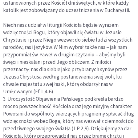
ustanowionych przez Kościół dni świętych, w które każdy
katolik jest zobowiązany do uczestniczenia w Eucharystii.
Niech nasz udział w liturgii Kościoła będzie wyrazem
wdzięczności Bogu, który objawił się światu w Jezusie
Chrystusie i przez Niego wezwał do siebie ludzi wszystkich
narodów, ras i języków. W Nim wybrał także nas – jak nam
przypomniał św. Paweł w drugim czytaniu – abyśmy byli
święci i nieskalani przed Jego obliczem. Z miłości
przeznaczył nas dla siebie jako przybranych synów przez
Jezusa Chrystusa według postanowienia swej woli, ku
chwale majestatu swej łaski, którą obdarzył nas w
Umiłowanym (Ef 1,4-6).
3. Uroczystość Objawienia Pańskiego podkreśla bardzo
mocno powszechność Kościoła oraz jego misyjny charakter.
Powołani do wspólnoty wierzących pragniemy spłacać dług
wdzięczności wobec Boga, który nas wezwał z ciemności do
przedziwnego swojego światła (1 P 2,9). Dziękujemy za dar
Kościoła, który przeprowadził nas przez bramę chrztu i