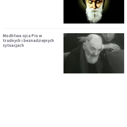
Modlitwa ojca Pio w
trudnych i beznadziejnych
sytuacjach