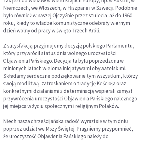
Tak jest od wieków w wielu krajach Europy, np. w Austrii, w
Niemczech, we Włoszech, w Hiszpanii i w Szwecji. Podobnie
było również w naszej Ojczyźnie przez stulecia, aż do 1960
roku, kiedy to władze komunistyczne odebrały wiernym
dzień wolny od pracy w święto Trzech Króli.
Z satysfakcją przyjmujemy decyzję polskiego Parlamentu,
który przywrócił status dnia wolnego uroczystości
Objawienia Pańskiego. Decyzja ta była poprzedzona w
minionych latach wieloma inicjatywami obywatelskimi.
Składamy serdeczne podziękowanie tym wszystkim, którzy
swoją modlitwą, zatroskaniem o tradycję Kościoła oraz
konkretnymi działaniami z determinacją wspierali zamysł
przywrócenia uroczystości Objawienia Pańskiego należnego
jej miejsca w życiu społecznym i religijnym Polaków.
Niech nasza chrześcijańska radość wyrazi się w tym dniu
poprzez udział we Mszy Świętej. Pragniemy przypomnieć,
że uroczystość Objawienia Pańskiego należy do