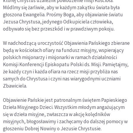
której Chrystus uzależnił powodzenie misji Kościoła.
Módlmy się żarliwie, aby w każdym zakątku świata była
głoszona Ewangelia. Prośmy Boga, aby objawianie światu
Jezusa Chrystusa, jedynego Odkupiciela człowieka,
odbywało się bez przeszkód i w prawdziwym pokoju.
W nadchodzącą uroczystość Objawienia Pańskiego zbierane
będą w kościołach ofiary na fundusz misyjny, wspierający
polskich misjonarzy i misjonarki w ramach działalności
Komisji Konferencji Episkopatu Polski ds. Misji. Pamiętajmy,
że każdy czyn i każda ofiara na rzecz misji przybliża nas
samych do Chrystusa i czyni nas wiarygodnymi uczniami
Zbawiciela.
Objawienie Pańskie jest patronalnym świętem Papieskiego
Dzieła Misyjnego Dzieci. Wszystkim młodym angażującym
się w dzieła misyjne, zwłaszcza w akcję kolędników
misyjnych, błogosławimy i zachęcamy do dalszej pomocy w
głoszeniu Dobrej Nowiny o Jezusie Chrystusie.