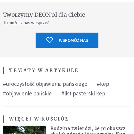
Tworzymy DEON.pl dla Ciebie
Tu możesz nas wesprzeć.
WSPOMÓŻ NAS
TEMATY W ARTYKULE
#uroczystość objawienia pańskiego
#kep
#objawienie pańskie
#list pasterski kep
WIĘCEJ W:
KOŚCIÓŁ
Rodzina twierdzi, że proboszcz