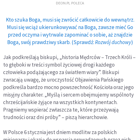
DEON.PL POLECA
Kto szuka Boga, musi się zwrócić całkowicie do wewnątrz.
Musi się wciąż ukierunkowywać na Boga, zawsze mieć Go
przed oczyma i wytrwale zapominać o sobie, aż znajdzie
Boga, swój prawdziwy skarb. (Sprawdź:
Rozwój duchowy
)
Jak podkreślają biskupi, „historia Mędrców – Trzech Króli –
to głęboki w treści symbol życiowej drogi każdego
człowieka podążającego za światłem wiary”. Biskupi
zwracają uwagę, że uroczystość Objawienia Pańskiego
podkreśla bardzo mocno powszechność Kościoła oraz jego
misyjny charakter. „Myślą i sercem obejmujemy wspólnoty
chrześcijańskie żyjące na wszystkich kontynentach.
Pragniemy wspierać zwłaszcza te, które przeżywają
trudności oraz dni próby” – piszą hierarchowie.
W Polsce 6 stycznia jest dniem modlitw za polskich
misjonarzy i okazją do wsparcia prowadzonych przez nich