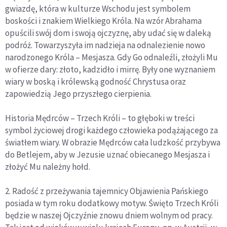
gwiazdę, która w kulturze Wschodu jest symbolem
boskości i znakiem Wielkiego Króla. Na wzór Abrahama
opuścili swój dom i swoją ojczyznę, aby udać się w daleką
podróż. Towarzyszyła im nadzieja na odnalezienie nowo
narodzonego Króla – Mesjasza. Gdy Go odnaleźli, złożyli Mu
w ofierze dary: złoto, kadzidło i mirrę. Były one wyznaniem
wiary w boską i królewską godność Chrystusa oraz
zapowiedzią Jego przyszłego cierpienia.
Historia Mędrców – Trzech Króli – to głęboki w treści
symbol życiowej drogi każdego człowieka podążającego za
światłem wiary. W obrazie Mędrców cała ludzkość przybywa
do Betlejem, aby w Jezusie uznać obiecanego Mesjasza i
złożyć Mu należny hołd.
2. Radość z przeżywania tajemnicy Objawienia Pańskiego
posiada w tym roku dodatkowy motyw. Święto Trzech Króli
będzie w naszej Ojczyźnie znowu dniem wolnym od pracy.