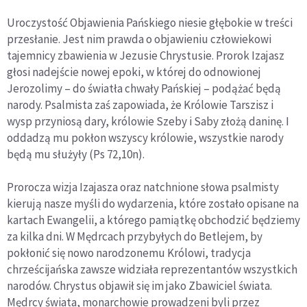
Uroczystość Objawienia Pańskiego niesie głębokie w treści
przesłanie. Jest nim prawda o objawieniu człowiekowi
tajemnicy zbawienia w Jezusie Chrystusie. Prorok Izajasz
głosi nadejście nowej epoki, w której do odnowionej
Jerozolimy – do światła chwały Pańskiej – podążać będą
narody. Psalmista zaś zapowiada, że Królowie Tarszisz i
wysp przyniosą dary, królowie Szeby i Saby złożą daninę. I
oddadzą mu pokłon wszyscy królowie, wszystkie narody
będą mu służyły (Ps 72,10n).
Prorocza wizja Izajasza oraz natchnione słowa psalmisty
kierują nasze myśli do wydarzenia, które zostało opisane na
kartach Ewangelii, a którego pamiątkę obchodzić będziemy
za kilka dni. W Mędrcach przybyłych do Betlejem, by
pokłonić się nowo narodzonemu Królowi, tradycja
chrześcijańska zawsze widziała reprezentantów wszystkich
narodów. Chrystus objawił się im jako Zbawiciel świata.
Mędrcy świata, monarchowie prowadzeni byli przez