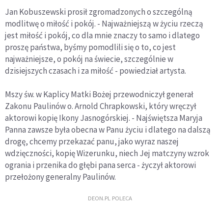
Jan Kobuszewski prosił zgromadzonych o szczególną
modlitwę o miłość i pokój. - Najważniejszą w życiu rzeczą
jest miłość i pokój, co dla mnie znaczy to samo i dlatego
proszę państwa, byśmy pomodlili się o to, co jest
najważniejsze, o pokój na świecie, szczególnie w
dzisiejszych czasach i za miłość - powiedział artysta.
Mszy św. w Kaplicy Matki Bożej przewodniczył generał
Zakonu Paulinów o. Arnold Chrapkowski, który wręczył
aktorowi kopię Ikony Jasnogórskiej. - Najświętsza Maryja
Panna zawsze była obecna w Panu życiu i dlatego na dalszą
drogę, chcemy przekazać panu, jako wyraz naszej
wdzięczności, kopię Wizerunku, niech Jej matczyny wzrok
ogrania i przenika do głębi pana serca - życzył aktorowi
przełożony generalny Paulinów.
DEON.PL POLECA