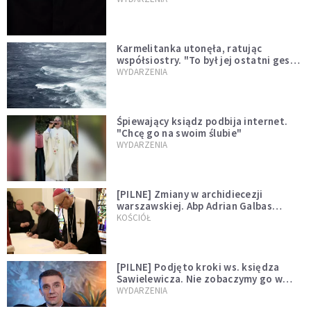
Karmelitanka utonęła, ratując
współsiostry. "To był jej ostatni gest
miłości"
WYDARZENIA
Śpiewający ksiądz podbija internet.
"Chcę go na swoim ślubie"
WYDARZENIA
[PILNE] Zmiany w archidiecezji
warszawskiej. Abp Adrian Galbas
wręczył dekrety nowym proboszczom
KOŚCIÓŁ
[PILNE] Podjęto kroki ws. księdza
Sawielewicza. Nie zobaczymy go w
mediach
WYDARZENIA