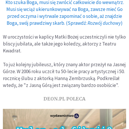
Kto szuka Boga, musi się zwrócić całkowicie do wewnątrz.
Musi się wciąż ukierunkowywać na Boga, zawsze mieć Go
przed oczyma i wytrwale zapominać o sobie, aż znajdzie
Boga, swój prawdziwy skarb. (Sprawdź:
Rozwój duchowy
)
W uroczystości w kaplicy Matki Bożej uczestniczyli nie tylko
bliscy jubilata, ale także jego koledzy, aktorzy z Teatru
Kwadrat.
To już kolejny jubileusz, który znany aktor przeżył na Jasnej
Górze. W 2006 roku uczcił tu 50-lecie pracy artystycznej i 50.
rocznicę ślubu z aktorką Hanną Zembrzuską. Podkreślał
wtedy, że "z Jasną Górą jest związany bardzo osobiście".
DEON.PL POLECA