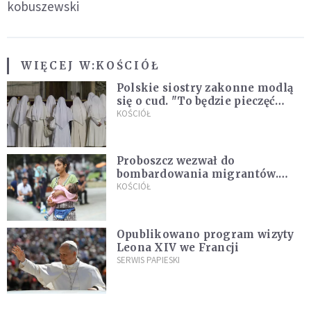
kobuszewski
WIĘCEJ W:
KOŚCIÓŁ
Polskie siostry zakonne modlą
się o cud. "To będzie pieczęć
Pana Boga dla naszej wiary"
KOŚCIÓŁ
Proboszcz wezwał do
bombardowania migrantów.
"Masowy ogień przeciwko
KOŚCIÓŁ
najeźdźcom!"
Opublikowano program wizyty
Leona XIV we Francji
SERWIS PAPIESKI