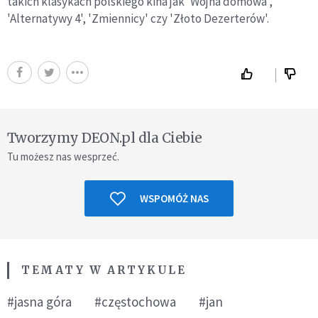
takich klasykach polskiego kina jak 'Wojna domowa',
'Alternatywy 4', 'Zmiennicy' czy 'Złoto Dezerterów'.
Tworzymy DEON.pl dla Ciebie
Tu możesz nas wesprzeć.
WSPOMÓŻ NAS
TEMATY W ARTYKULE
#jasna góra
#częstochowa
#jan