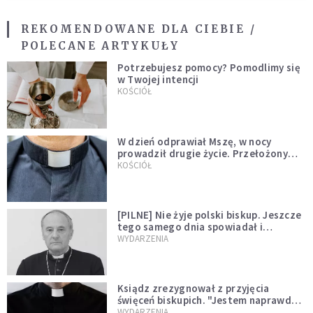
REKOMENDOWANE DLA CIEBIE /
POLECANE ARTYKUŁY
Potrzebujesz pomocy? Pomodlimy się
w Twojej intencji
KOŚCIÓŁ
W dzień odprawiał Mszę, w nocy
prowadził drugie życie. Przełożony
kazał mu opuścić zakon
KOŚCIÓŁ
[PILNE] Nie żyje polski biskup. Jeszcze
tego samego dnia spowiadał i
sprawował Mszę świętą
WYDARZENIA
Ksiądz zrezygnował z przyjęcia
święceń biskupich. "Jestem naprawdę
niegodny"
WYDARZENIA