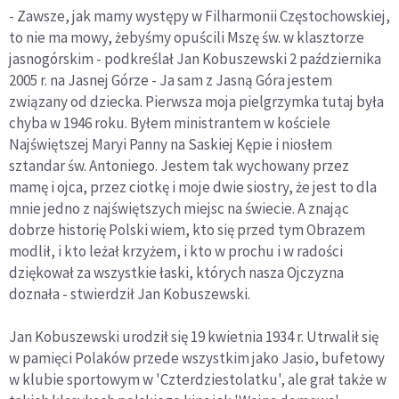
- Zawsze, jak mamy występy w Filharmonii Częstochowskiej,
to nie ma mowy, żebyśmy opuścili Mszę św. w klasztorze
jasnogórskim - podkreślał Jan Kobuszewski 2 października
2005 r. na Jasnej Górze - Ja sam z Jasną Góra jestem
związany od dziecka. Pierwsza moja pielgrzymka tutaj była
chyba w 1946 roku. Byłem ministrantem w kościele
Najświętszej Maryi Panny na Saskiej Kępie i niosłem
sztandar św. Antoniego. Jestem tak wychowany przez
mamę i ojca, przez ciotkę i moje dwie siostry, że jest to dla
mnie jedno z najświętszych miejsc na świecie. A znając
dobrze historię Polski wiem, kto się przed tym Obrazem
modlił, i kto leżał krzyżem, i kto w prochu i w radości
dziękował za wszystkie łaski, których nasza Ojczyzna
doznała - stwierdził Jan Kobuszewski.
Jan Kobuszewski urodził się 19 kwietnia 1934 r. Utrwalił się
w pamięci Polaków przede wszystkim jako Jasio, bufetowy
w klubie sportowym w 'Czterdziestolatku', ale grał także w