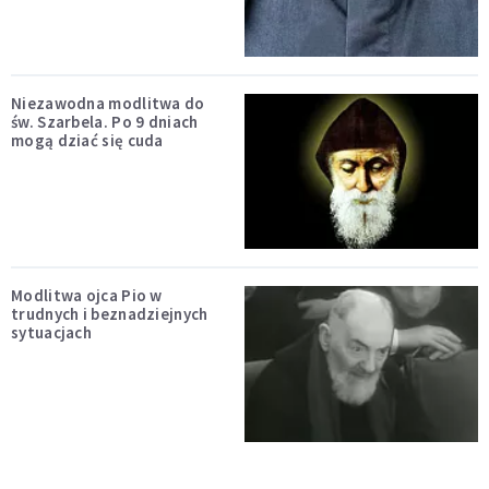
Niezawodna modlitwa do
św. Szarbela. Po 9 dniach
mogą dziać się cuda
Modlitwa ojca Pio w
trudnych i beznadziejnych
sytuacjach