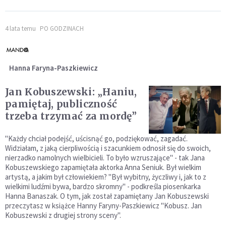
4 lata temu
PO GODZINACH
Hanna Faryna-Paszkiewicz
Jan Kobuszewski: „Haniu,
pamiętaj, publiczność
trzeba trzymać za mordę”
"Każdy chciał podejść, uścisnąć go, podziękować, zagadać.
Widziałam, z jaką cierpliwością i szacunkiem odnosił się do swoich,
nierzadko namolnych wielbicieli. To było wzruszające" - tak Jana
Kobuszewskiego zapamiętała aktorka Anna Seniuk. Był wielkim
artystą, a jakim był człowiekiem? "Był wybitny, życzliwy i, jak to z
wielkimi ludźmi bywa, bardzo skromny" - podkreśla piosenkarka
Hanna Banaszak. O tym, jak został zapamiętany Jan Kobuszewski
przeczytasz w książce Hanny Faryny-Paszkiewicz "Kobusz. Jan
Kobuszewski z drugiej strony sceny".