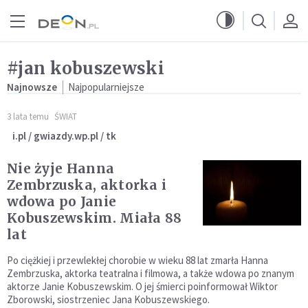
Przejdź do menu głównego
Przejdź do treści
#jan kobuszewski
Najnowsze
Najpopularniejsze
3 lata temu
ŚWIAT
i.pl / gwiazdy.wp.pl / tk
Nie żyje Hanna
Zembrzuska, aktorka i
wdowa po Janie
Kobuszewskim. Miała 88
lat
Po ciężkiej i przewlekłej chorobie w wieku 88 lat zmarła Hanna
Zembrzuska, aktorka teatralna i filmowa, a także wdowa po znanym
aktorze Janie Kobuszewskim. O jej śmierci poinformował Wiktor
Zborowski, siostrzeniec Jana Kobuszewskiego.