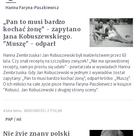
Hanna Faryna-Paszkiewicz
„Pan to musi bardzo
kochać żonę” - zapytano
Jana Kobuszewskiego.
"Muszę" - odparł
Hanna Zembrzuska i Jan Kobuszewski byli małżeństwem przez 63
lata. Czy znali receptę na szczęśliwy związek? „Nie ma sprawdzonej
recepty, nam po prostu się udało” - powtarzała w wywiadach Hanna
Zembrzuska. Gdy Jan Kobuszewski w jednym z wywiadów został
zapytany: „Pan to musi bardzo kochać żonę”, odparł krótko: „Muszę”.
O ich miłości na całe życie pisze Hanna Faryna-Paszkiewicz w książce
"Kobusz. Jan Kobuszewski z drugiej strony sceny".
4 lata temu
WIADOMOŚCI Z POLSKI
PAP / ml
Nie żyje znany polski