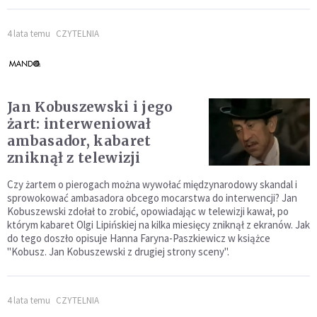
4 lata temu
CZYTELNIA
Jan Kobuszewski i jego
żart: interweniował
ambasador, kabaret
zniknął z telewizji
Czy żartem o pierogach można wywołać międzynarodowy skandal i
sprowokować ambasadora obcego mocarstwa do interwencji? Jan
Kobuszewski zdołał to zrobić, opowiadając w telewizji kawał, po
którym kabaret Olgi Lipińskiej na kilka miesięcy zniknął z ekranów. Jak
do tego doszło opisuje Hanna Faryna-Paszkiewicz w książce
"Kobusz. Jan Kobuszewski z drugiej strony sceny".
4 lata temu
CZYTELNIA