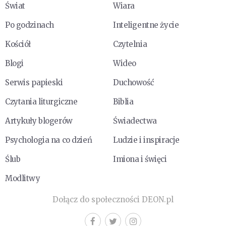
Świat
Wiara
Po godzinach
Inteligentne życie
Kościół
Czytelnia
Blogi
Wideo
Serwis papieski
Duchowość
Czytania liturgiczne
Biblia
Artykuły blogerów
Świadectwa
Psychologia na co dzień
Ludzie i inspiracje
Ślub
Imiona i święci
Modlitwy
Dołącz do społeczności DEON.pl