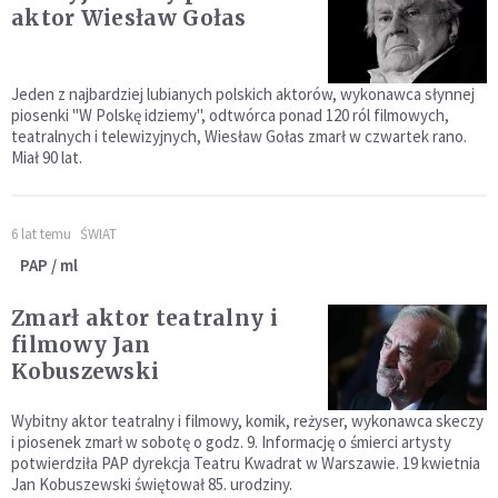
aktor Wiesław Gołas
Jeden z najbardziej lubianych polskich aktorów, wykonawca słynnej
piosenki "W Polskę idziemy", odtwórca ponad 120 ról filmowych,
teatralnych i telewizyjnych, Wiesław Gołas zmarł w czwartek rano.
Miał 90 lat.
6 lat temu
ŚWIAT
PAP / ml
Zmarł aktor teatralny i
filmowy Jan
Kobuszewski
Wybitny aktor teatralny i filmowy, komik, reżyser, wykonawca skeczy
i piosenek zmarł w sobotę o godz. 9. Informację o śmierci artysty
potwierdziła PAP dyrekcja Teatru Kwadrat w Warszawie. 19 kwietnia
Jan Kobuszewski świętował 85. urodziny.