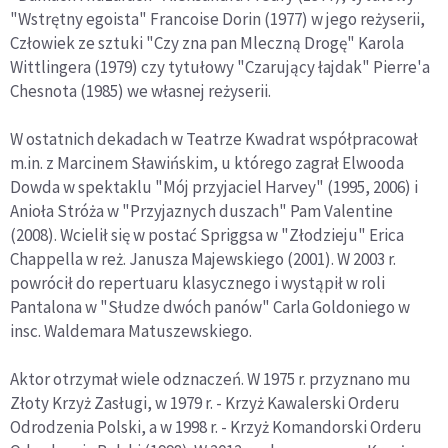
"Wstrętny egoista" Francoise Dorin (1977) w jego reżyserii,
Człowiek ze sztuki "Czy zna pan Mleczną Drogę" Karola
Wittlingera (1979) czy tytułowy "Czarujący łajdak" Pierre'a
Chesnota (1985) we własnej reżyserii.
W ostatnich dekadach w Teatrze Kwadrat współpracował
m.in. z Marcinem Sławińskim, u którego zagrał Elwooda
Dowda w spektaklu "Mój przyjaciel Harvey" (1995, 2006) i
Anioła Stróża w "Przyjaznych duszach" Pam Valentine
(2008). Wcielił się w postać Spriggsa w "Złodzieju" Erica
Chappella w reż. Janusza Majewskiego (2001). W 2003 r.
powrócił do repertuaru klasycznego i wystąpił w roli
Pantalona w "Słudze dwóch panów" Carla Goldoniego w
insc. Waldemara Matuszewskiego.
Aktor otrzymał wiele odznaczeń. W 1975 r. przyznano mu
Złoty Krzyż Zasługi, w 1979 r. - Krzyż Kawalerski Orderu
Odrodzenia Polski, a w 1998 r. - Krzyż Komandorski Orderu