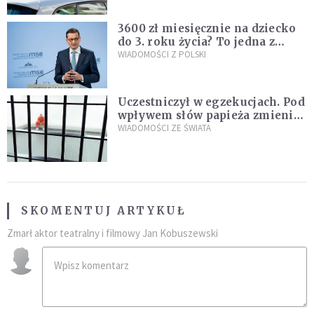
3600 zł miesięcznie na dziecko
do 3. roku życia? To jedna z
propozycji programu "Rozwój
WIADOMOŚCI Z POLSKI
Plus"
Uczestniczył w egzekucjach. Pod
wpływem słów papieża zmienił
zdanie
WIADOMOŚCI ZE ŚWIATA
SKOMENTUJ ARTYKUŁ
Zmarł aktor teatralny i filmowy Jan Kobuszewski