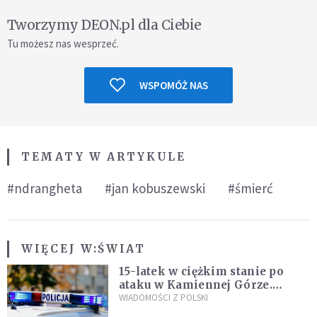
Tworzymy DEON.pl dla Ciebie
Tu możesz nas wesprzeć.
WSPOMÓŻ NAS
TEMATY W ARTYKULE
#ndrangheta
#jan kobuszewski
#śmierć
WIĘCEJ W:
ŚWIAT
15-latek w ciężkim stanie po
ataku w Kamiennej Górze.
Policja zatrzymała dwóch
WIADOMOŚCI Z POLSKI
nastolatków