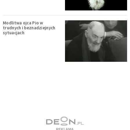
Modlitwa ojca Pio w
trudnych i beznadziejnych
sytuacjach