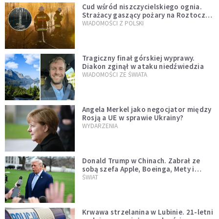
Cud wśród niszczycielskiego ognia.
Strażacy gaszący pożary na Roztoczu
opublikowali niezwykłe zdjęcie
WIADOMOŚCI Z POLSKI
Tragiczny finał górskiej wyprawy.
Diakon zginął w ataku niedźwiedzia
WIADOMOŚCI ZE ŚWIATA
Angela Merkel jako negocjator między
Rosją a UE w sprawie Ukrainy?
WYDARZENIA
Donald Trump w Chinach. Zabrał ze
sobą szefa Apple, Boeinga, Mety i
Muska
ŚWIAT
Krwawa strzelanina w Lubinie. 21-letni