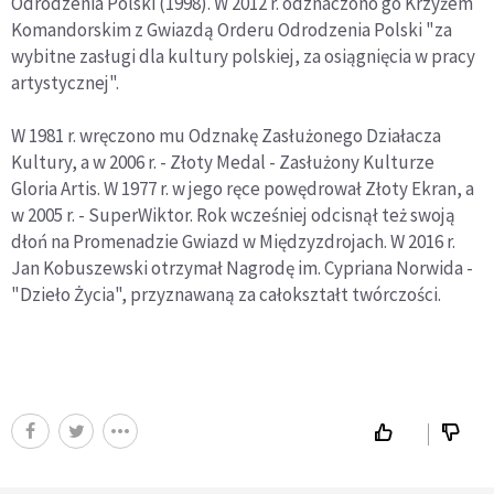
Odrodzenia Polski (1998). W 2012 r. odznaczono go Krzyżem
Komandorskim z Gwiazdą Orderu Odrodzenia Polski "za
wybitne zasługi dla kultury polskiej, za osiągnięcia w pracy
artystycznej".
W 1981 r. wręczono mu Odznakę Zasłużonego Działacza
Kultury, a w 2006 r. - Złoty Medal - Zasłużony Kulturze
Gloria Artis. W 1977 r. w jego ręce powędrował Złoty Ekran, a
w 2005 r. - SuperWiktor. Rok wcześniej odcisnął też swoją
dłoń na Promenadzie Gwiazd w Międzyzdrojach. W 2016 r.
Jan Kobuszewski otrzymał Nagrodę im. Cypriana Norwida -
"Dzieło Życia", przyznawaną za całokształt twórczości.