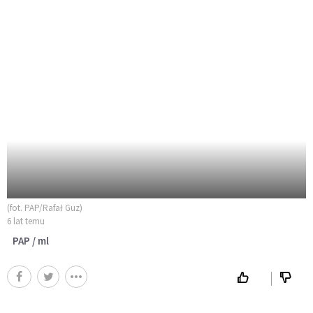
(fot. PAP/Rafał Guz)
6 lat temu
PAP / ml