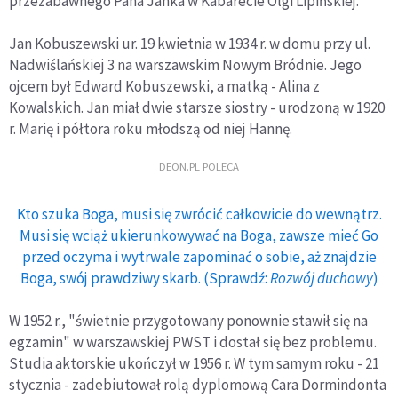
przezabawnego Pana Janka w Kabarecie Olgi Lipińskiej.
Jan Kobuszewski ur. 19 kwietnia w 1934 r. w domu przy ul.
Nadwiślańskiej 3 na warszawskim Nowym Bródnie. Jego
ojcem był Edward Kobuszewski, a matką - Alina z
Kowalskich. Jan miał dwie starsze siostry - urodzoną w 1920
r. Marię i półtora roku młodszą od niej Hannę.
DEON.PL POLECA
Kto szuka Boga, musi się zwrócić całkowicie do wewnątrz.
Musi się wciąż ukierunkowywać na Boga, zawsze mieć Go
przed oczyma i wytrwale zapominać o sobie, aż znajdzie
Boga, swój prawdziwy skarb. (Sprawdź:
Rozwój duchowy
)
W 1952 r., "świetnie przygotowany ponownie stawił się na
egzamin" w warszawskiej PWST i dostał się bez problemu.
Studia aktorskie ukończył w 1956 r. W tym samym roku - 21
stycznia - zadebiutował rolą dyplomową Cara Dormindonta