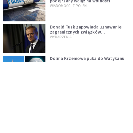
podejrzany wciąż na wolności
WIADOMOŚCI Z POLSKI
Donald Tusk zapowiada uznawanie
zagranicznych związków
jednopłciowych. "Państwo oblało ten
WYDARZENIA
test"
Dolina Krzemowa puka do Watykanu.
Dlaczego giganci AI słuchają księży?
KOŚCIÓŁ