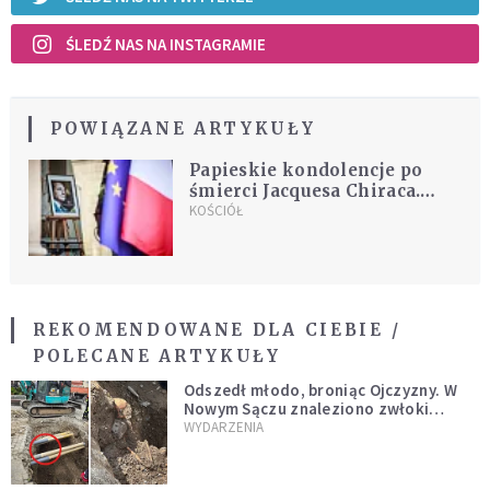
ŚLEDŹ NAS NA INSTAGRAMIE
POWIĄZANE ARTYKUŁY
Papieskie kondolencje po
śmierci Jacquesa Chiraca.
"Niech Bóg błogosławi
KOŚCIÓŁ
Francję i wszystkich
Francuzów"
REKOMENDOWANE DLA CIEBIE /
POLECANE ARTYKUŁY
Odszedł młodo, broniąc Ojczyzny. W
Nowym Sączu znaleziono zwłoki
mężczyzny z czasów potopu
WYDARZENIA
szwedzkiego