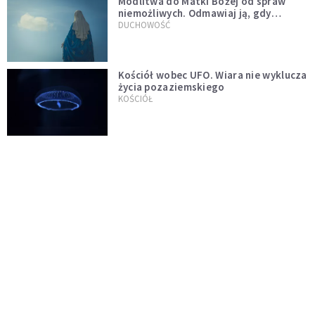
Modlitwa do Matki Bożej od spraw
niemożliwych. Odmawiaj ją, gdy
wszystko idzie źle
DUCHOWOŚĆ
Kościół wobec UFO. Wiara nie wyklucza
życia pozaziemskiego
KOŚCIÓŁ