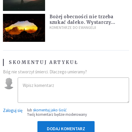
Bożej obecności nie trzeba
szukać daleko. Wystarczy
nauczyć się słuchać
KOMENTARZE DO EWANGELII
SKOMENTUJ ARTYKUŁ
Bóg nie stworzył śmierci. Dlaczego umieramy?
Zaloguj się
lub
skomentuj jako Gość
Twój komentarz będzie moderowany
DODAJ KOMENTARZ