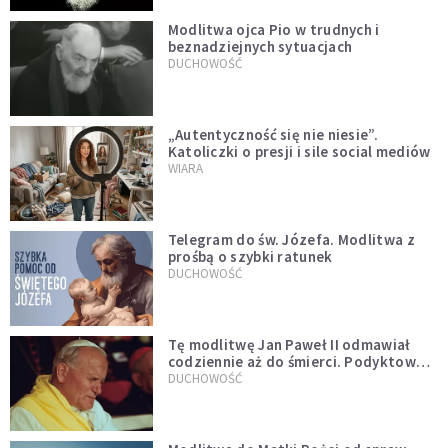
Modlitwa ojca Pio w trudnych i
beznadziejnych sytuacjach
DUCHOWOŚĆ
„Autentyczność się nie niesie”.
Katoliczki o presji i sile social mediów
WIARA
Telegram do św. Józefa. Modlitwa z
prośbą o szybki ratunek
DUCHOWOŚĆ
Tę modlitwę Jan Paweł II odmawiał
codziennie aż do śmierci. Podyktował
mu ją ojciec
DUCHOWOŚĆ