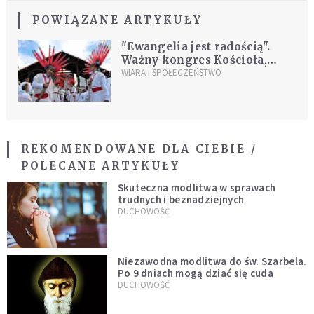
POWIĄZANE ARTYKUŁY
"Ewangelia jest radością".
Ważny kongres Kościoła,
który nie dotarł do Polski
WIARA I SPOŁECZEŃSTWO
[FOTOREPORTAŻ]
REKOMENDOWANE DLA CIEBIE /
POLECANE ARTYKUŁY
Skuteczna modlitwa w sprawach
trudnych i beznadziejnych
DUCHOWOŚĆ
Niezawodna modlitwa do św. Szarbela.
Po 9 dniach mogą dziać się cuda
DUCHOWOŚĆ