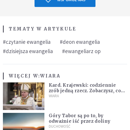
TEMATY W ARTYKULE
#czytanie ewangelia
#deon ewangelia
#dzisiejsza ewangelia
#ewangeliarz op
WIĘCEJ W:
WIARA
Kard. Krajewski: codziennie
zrób jedną rzecz. Zobaczysz, co
stanie się z twoim życiem
WIARA
Góry Tabor są po to, by
odważnie iść przez doliny
DUCHOWOŚĆ