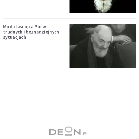
Modlitwa ojca Pio w
trudnych i beznadziejnych
sytuacjach