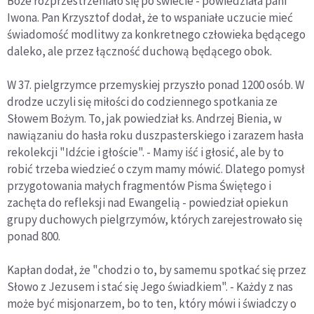
Boże rozprzestrzeniało się po świecie - powiedziała pani
Iwona. Pan Krzysztof dodał, że to wspaniałe uczucie mieć
świadomość modlitwy za konkretnego człowieka będącego
daleko, ale przez łączność duchową będącego obok.
W 37. pielgrzymce przemyskiej przyszło ponad 1200 osób. W
drodze uczyli się miłości do codziennego spotkania ze
Słowem Bożym. To, jak powiedział ks. Andrzej Bienia, w
nawiązaniu do hasła roku duszpasterskiego i zarazem hasła
rekolekcji "Idźcie i głoście". - Mamy iść i głosić, ale by to
robić trzeba wiedzieć o czym mamy mówić. Dlatego pomysł
przygotowania małych fragmentów Pisma Świętego i
zachęta do refleksji nad Ewangelią - powiedział opiekun
grupy duchowych pielgrzymów, których zarejestrowało się
ponad 800.
Kapłan dodał, że "chodzi o to, by samemu spotkać się przez
Słowo z Jezusem i stać się Jego świadkiem". - Każdy z nas
może być misjonarzem, bo to ten, który mówi i świadczy o