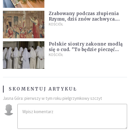
Zrabowany podczas złupienia
Rzymu, dziś znów zachwyca.
Wyjątkowy arras w Castel
KOŚCIÓŁ
Gandolfo
Polskie siostry zakonne modlą
się o cud. "To będzie pieczęć
Pana Boga dla naszej wiary"
KOŚCIÓŁ
SKOMENTUJ ARTYKUŁ
Jasna Góra: pierwszy w tym roku pielgrzymkowy szczyt