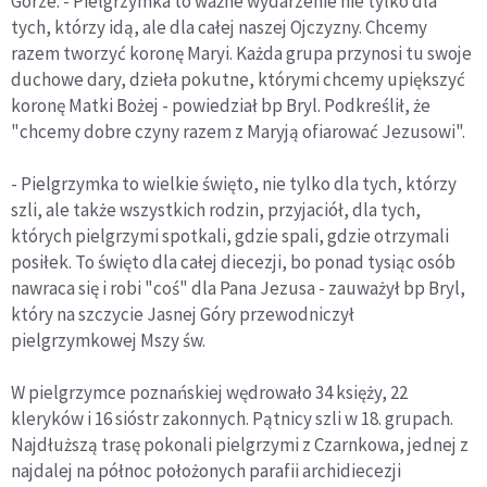
Górze. - Pielgrzymka to ważne wydarzenie nie tylko dla
tych, którzy idą, ale dla całej naszej Ojczyzny. Chcemy
razem tworzyć koronę Maryi. Każda grupa przynosi tu swoje
duchowe dary, dzieła pokutne, którymi chcemy upiększyć
koronę Matki Bożej - powiedział bp Bryl. Podkreślił, że
"chcemy dobre czyny razem z Maryją ofiarować Jezusowi".
- Pielgrzymka to wielkie święto, nie tylko dla tych, którzy
szli, ale także wszystkich rodzin, przyjaciół, dla tych,
których pielgrzymi spotkali, gdzie spali, gdzie otrzymali
posiłek. To święto dla całej diecezji, bo ponad tysiąc osób
nawraca się i robi "coś" dla Pana Jezusa - zauważył bp Bryl,
który na szczycie Jasnej Góry przewodniczył
pielgrzymkowej Mszy św.
W pielgrzymce poznańskiej wędrowało 34 księży, 22
kleryków i 16 sióstr zakonnych. Pątnicy szli w 18. grupach.
Najdłuższą trasę pokonali pielgrzymi z Czarnkowa, jednej z
najdalej na północ położonych parafii archidiecezji