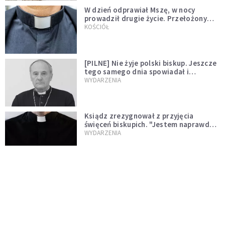
W dzień odprawiał Mszę, w nocy
prowadził drugie życie. Przełożony
kazał mu opuścić zakon
KOŚCIÓŁ
[PILNE] Nie żyje polski biskup. Jeszcze
tego samego dnia spowiadał i
sprawował Mszę świętą
WYDARZENIA
Ksiądz zrezygnował z przyjęcia
święceń biskupich. "Jestem naprawdę
niegodny"
WYDARZENIA
Karmelitanka utonęła, ratując
współsiostry. "To był jej ostatni gest
miłości"
WYDARZENIA
Śpiewający ksiądz podbija internet.