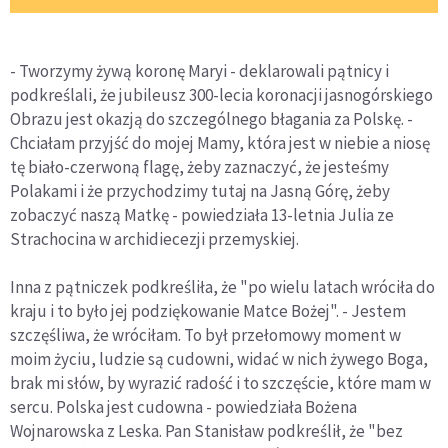
- Tworzymy żywą koronę Maryi - deklarowali pątnicy i
podkreślali, że jubileusz 300-lecia koronacji jasnogórskiego
Obrazu jest okazją do szczególnego błagania za Polskę. -
Chciałam przyjść do mojej Mamy, która jest w niebie a niosę
tę biało-czerwoną flagę, żeby zaznaczyć, że jesteśmy
Polakami i że przychodzimy tutaj na Jasną Górę, żeby
zobaczyć naszą Matkę - powiedziała 13-letnia Julia ze
Strachocina w archidiecezji przemyskiej.
Inna z pątniczek podkreśliła, że "po wielu latach wróciła do
kraju i to było jej podziękowanie Matce Bożej". - Jestem
szczęśliwa, że wróciłam. To był przełomowy moment w
moim życiu, ludzie są cudowni, widać w nich żywego Boga,
brak mi słów, by wyrazić radość i to szczęście, które mam w
sercu. Polska jest cudowna - powiedziała Bożena
Wojnarowska z Leska. Pan Stanisław podkreślił, że "bez