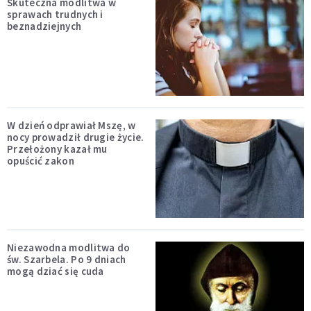
Skuteczna modlitwa w
sprawach trudnych i
beznadziejnych
W dzień odprawiał Mszę, w
nocy prowadził drugie życie.
Przełożony kazał mu
opuścić zakon
Niezawodna modlitwa do
św. Szarbela. Po 9 dniach
mogą dziać się cuda