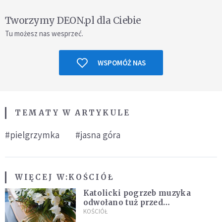
Tworzymy DEON.pl dla Ciebie
Tu możesz nas wesprzeć.
WSPOMÓŻ NAS
TEMATY W ARTYKULE
#pielgrzymka
#jasna góra
WIĘCEJ W:
KOŚCIÓŁ
Katolicki pogrzeb muzyka
odwołano tuż przed
uroczystością. Powodem była
KOŚCIÓŁ
przynależność do masonerii