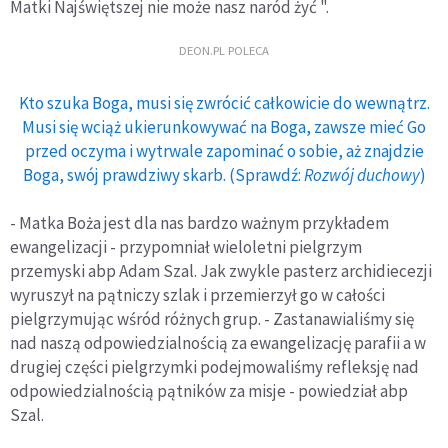
Matki Najświętszej nie może nasz naród żyć ".
DEON.PL POLECA
Kto szuka Boga, musi się zwrócić całkowicie do wewnątrz.
Musi się wciąż ukierunkowywać na Boga, zawsze mieć Go
przed oczyma i wytrwale zapominać o sobie, aż znajdzie
Boga, swój prawdziwy skarb. (Sprawdź:
Rozwój duchowy
)
- Matka Boża jest dla nas bardzo ważnym przykładem
ewangelizacji - przypomniał wieloletni pielgrzym
przemyski abp Adam Szal. Jak zwykle pasterz archidiecezji
wyruszył na pątniczy szlak i przemierzył go w całości
pielgrzymując wśród różnych grup. - Zastanawialiśmy się
nad naszą odpowiedzialnością za ewangelizację parafii a w
drugiej części pielgrzymki podejmowaliśmy refleksję nad
odpowiedzialnością pątników za misje - powiedział abp
Szal.