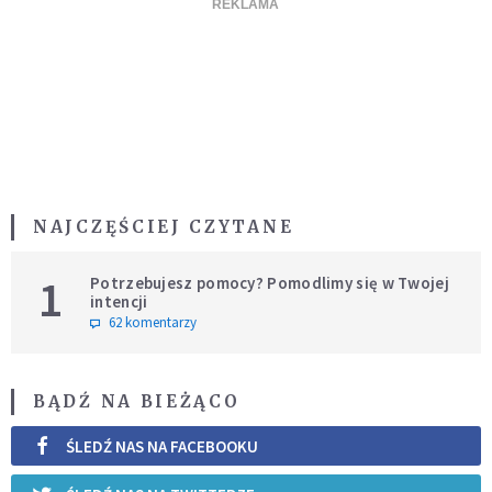
NAJCZĘŚCIEJ CZYTANE
1
Potrzebujesz pomocy? Pomodlimy się w Twojej
intencji
62 komentarzy
BĄDŹ NA BIEŻĄCO
ŚLEDŹ NAS NA FACEBOOKU