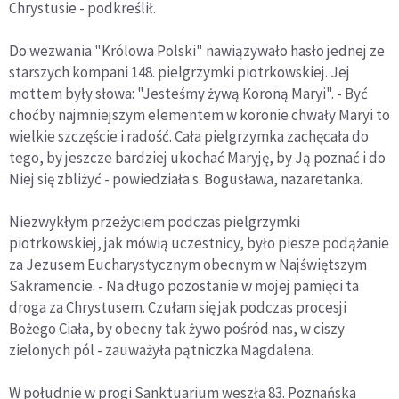
Chrystusie - podkreślił.
Do wezwania "Królowa Polski" nawiązywało hasło jednej ze
starszych kompani 148. pielgrzymki piotrkowskiej. Jej
mottem były słowa: "Jesteśmy żywą Koroną Maryi". - Być
choćby najmniejszym elementem w koronie chwały Maryi to
wielkie szczęście i radość. Cała pielgrzymka zachęcała do
tego, by jeszcze bardziej ukochać Maryję, by Ją poznać i do
Niej się zbliżyć - powiedziała s. Bogusława, nazaretanka.
Niezwykłym przeżyciem podczas pielgrzymki
piotrkowskiej, jak mówią uczestnicy, było piesze podążanie
za Jezusem Eucharystycznym obecnym w Najświętszym
Sakramencie. - Na długo pozostanie w mojej pamięci ta
droga za Chrystusem. Czułam się jak podczas procesji
Bożego Ciała, by obecny tak żywo pośród nas, w ciszy
zielonych pól - zauważyła pątniczka Magdalena.
W południe w progi Sanktuarium weszła 83. Poznańska