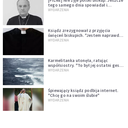
[PILNE] Nie żyje polski biskup. Jeszcze
tego samego dnia spowiadał i
sprawował Mszę świętą
WYDARZENIA
Ksiądz zrezygnował z przyjęcia
święceń biskupich. "Jestem naprawdę
niegodny"
WYDARZENIA
Karmelitanka utonęła, ratując
współsiostry. "To był jej ostatni gest
miłości"
WYDARZENIA
Śpiewający ksiądz podbija internet.
"Chcę go na swoim ślubie"
WYDARZENIA
[PILNE] Zmiany w archidiecezji
warszawskiej. Abp Adrian Galbas