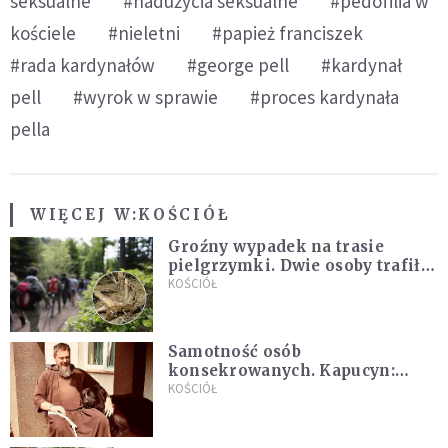
seksualne
#nadużycia seksualne
#pedofilia w
kościele
#nieletni
#papież franciszek
#rada kardynałów
#george pell
#kardynał
pell
#wyrok w sprawie
#proces kardynała
pella
WIĘCEJ W:
KOŚCIÓŁ
Groźny wypadek na trasie
pielgrzymki. Dwie osoby trafiły
do szpitala
KOŚCIÓŁ
Samotność osób
konsekrowanych. Kapucyn:
Życie w pojedynkę rzadko jest
KOŚCIÓŁ
sielanką