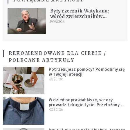
Były rzecznik Watykanu:
wśród zwierzchników
kościelnych panuje
KOŚCIÓŁ
"niewiarygodna naiwność" w
sprawie pedofilii
REKOMENDOWANE DLA CIEBIE /
POLECANE ARTYKUŁY
Potrzebujesz pomocy? Pomodlimy się
w Twojej intencji
KOŚCIÓŁ
W dzień odprawiał Mszę, w nocy
prowadził drugie życie. Przełożony
kazał mu opuścić zakon
KOŚCIÓŁ