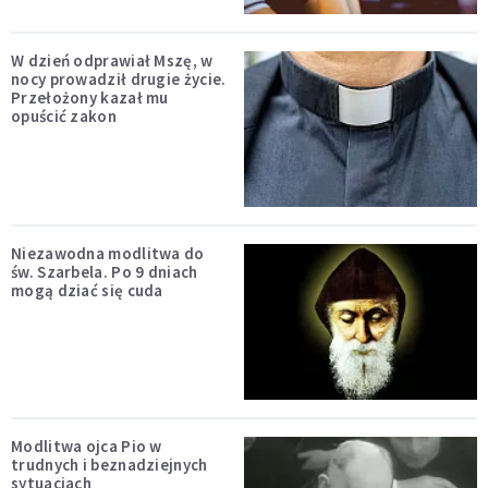
W dzień odprawiał Mszę, w
nocy prowadził drugie życie.
Przełożony kazał mu
opuścić zakon
Niezawodna modlitwa do
św. Szarbela. Po 9 dniach
mogą dziać się cuda
Modlitwa ojca Pio w
trudnych i beznadziejnych
sytuacjach