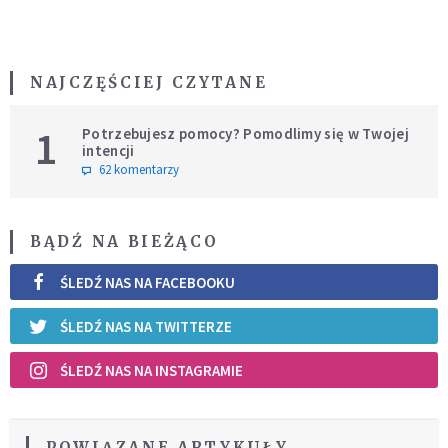
NAJCZĘŚCIEJ CZYTANE
1
Potrzebujesz pomocy? Pomodlimy się w Twojej
intencji
62 komentarzy
BĄDŹ NA BIEŻĄCO
ŚLEDŹ NAS NA FACEBOOKU
ŚLEDŹ NAS NA TWITTERZE
ŚLEDŹ NAS NA INSTAGRAMIE
POWIĄZANE ARTYKUŁY