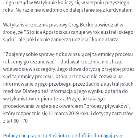
Jego urząd w Watykanie kończy się w sierpniu przyszłego
roku. Na razie nie wiadomo co dalej stanie się z kardynałem.
Watykański rzecznik prasowy Greg Burke powiedział w
środę, że "Stolica Apostolska szanuje wyrok australijskiego
sądu", ale póki co nie zamierza udzielać komentarza.
"Zdajemy sobie sprawę z obowiązującej tajemnicy procesu
i chcemy go uszanować" - dodawał rzecznik, nie chcąc
wdawać się w szczegóły. Jego słowa dotyczą przyjętej przez
sąd tajemnicy procesu, która przez sąd nie zezwala na
informowanie o jego przebiegu przez żadne z australijskich
mediów. Dlatego też informacja o jego wyniku dotarła do
watykanistów dopiero teraz. Przyjęcie takiego
procedowania wiąże się z otwarciem "procesy pływaków",
który rozpocznie się 11 marca 2019 roku i dotyczy zarzutów
z lat 60. i 70.
Polacy chcą raportu Kościoła o pedofilii i domagają się