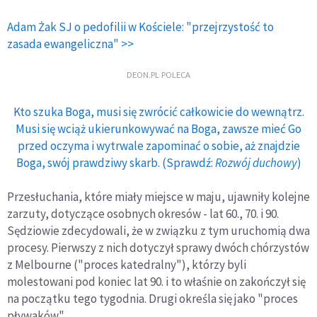
Adam Żak SJ o pedofilii w Kościele: "przejrzystość to
zasada ewangeliczna" >>
DEON.PL POLECA
Kto szuka Boga, musi się zwrócić całkowicie do wewnątrz.
Musi się wciąż ukierunkowywać na Boga, zawsze mieć Go
przed oczyma i wytrwale zapominać o sobie, aż znajdzie
Boga, swój prawdziwy skarb. (Sprawdź:
Rozwój duchowy
)
Przesłuchania, które miały miejsce w maju, ujawniły kolejne
zarzuty, dotyczące osobnych okresów - lat 60., 70. i 90.
Sędziowie zdecydowali, że w związku z tym uruchomią dwa
procesy. Pierwszy z nich dotyczył sprawy dwóch chórzystów
z Melbourne ("proces katedralny"), którzy byli
molestowani pod koniec lat 90. i to właśnie on zakończył się
na początku tego tygodnia. Drugi określa się jako "proces
pływaków".