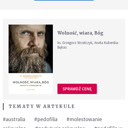
Wolność, wiara, Bóg
ks. Grzegorz Strzelczyk, Aneta Kuberska-
Bębas
SPRAWDŹ CENĘ
TEMATY W ARTYKULE
#australia
#pedofilia
#molestowanie