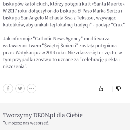
biskupów katolickich, którzy potępili kult «Santa Muerte».
W 2017 roku dołączył on do biskupa El Paso Marka Seitza i
biskupa San Angelo Michaela Sisa z Teksasu, wzywając
katolików, aby unikali tej lokalnej tradycji" - podaje "Crux".
Jak informuje "Catholic News Agency" modlitwa za
wstawiennictwem "Świętej Śmierci" została potępiona
przez Watykan już w 2013 roku. Nie zdarza się to często, w
tym przypadku zostało to uznane za "celebrację piekła i
niszczenia".
Tworzymy DEON.pl dla Ciebie
Tu możesz nas wesprzeć.