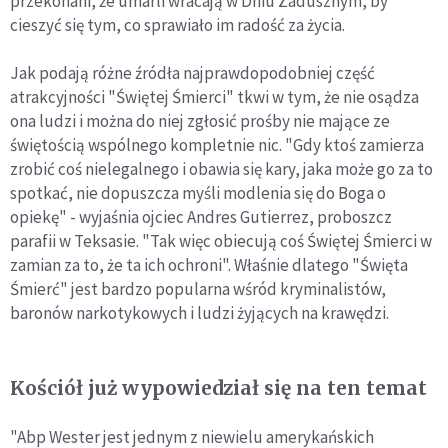
przekonani, że umarli wracają w Dniu Zadusznym, by
cieszyć się tym, co sprawiało im radość za życia.
Jak podają różne źródła najprawdopodobniej część
atrakcyjności "Świętej Śmierci" tkwi w tym, że nie osądza
ona ludzi i można do niej zgłosić prośby nie mające ze
świętością wspólnego kompletnie nic. "Gdy ktoś zamierza
zrobić coś nielegalnego i obawia się kary, jaka może go za to
spotkać, nie dopuszcza myśli modlenia się do Boga o
opiekę" - wyjaśnia ojciec Andres Gutierrez, proboszcz
parafii w Teksasie. "Tak więc obiecują coś Świętej Śmierci w
zamian za to, że ta ich ochroni". Właśnie dlatego "Święta
Śmierć" jest bardzo popularna wśród kryminalistów,
baronów narkotykowych i ludzi żyjących na krawędzi.
Kościół już wypowiedział się na ten temat
"Abp Wester jest jednym z niewielu amerykańskich