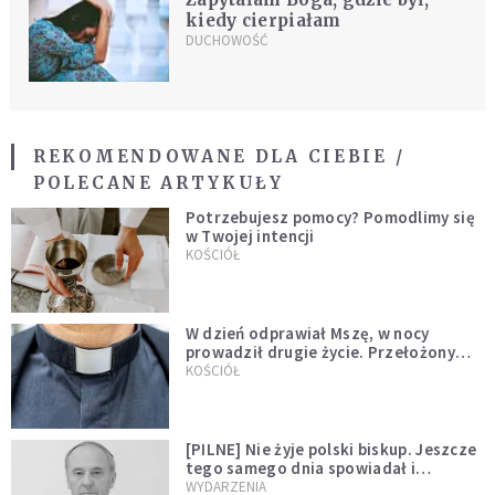
kiedy cierpiałam
DUCHOWOŚĆ
REKOMENDOWANE DLA CIEBIE /
POLECANE ARTYKUŁY
Potrzebujesz pomocy? Pomodlimy się
w Twojej intencji
KOŚCIÓŁ
W dzień odprawiał Mszę, w nocy
prowadził drugie życie. Przełożony
kazał mu opuścić zakon
KOŚCIÓŁ
[PILNE] Nie żyje polski biskup. Jeszcze
tego samego dnia spowiadał i
sprawował Mszę świętą
WYDARZENIA