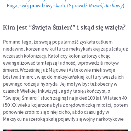
Boga, swój prawdziwy skarb. (Sprawdź:
Rozwój duchowy
)
Kim jest "Święta Śmierć" i skąd się wzięła?
Pomimo tego, że swoją popularność zyskała całkiem
niedawno, korzenie w kulturze meksykańskiej zapuściła już
wczasach kolonizacji. Katoliccy kolonizatorzy chcąc
ewangelizować tamtejszą ludność, wprowadzili motyw
śmierci. Wcześniej już Majowie i Aztekowie mieli swoje
bóstwa śmierci, więc do meksykańskiej kultury weszła ich
pewnego rodzaju hybryda. Jej motyw był też obecny w
czasach Wielkiej Inkwizycji, a gdy ta się skończyła, o
"Świętej Śmierci" słuch zaginął na jakieś 100 lat. W latach 40.
i 50. XX wieku kojarzona była z orędowniczką miłości, potem
ponownie zrobiło się o niej cicho, aż do czasu gdy w
Meksyku na szeroką skalę pojawiły się wojny narkotykowe.