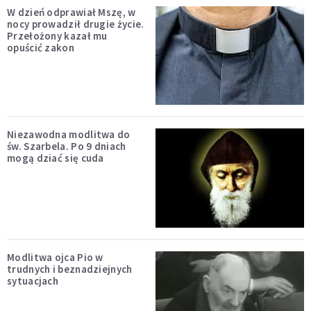
W dzień odprawiał Mszę, w
nocy prowadził drugie życie.
Przełożony kazał mu
opuścić zakon
Niezawodna modlitwa do
św. Szarbela. Po 9 dniach
mogą dziać się cuda
Modlitwa ojca Pio w
trudnych i beznadziejnych
sytuacjach