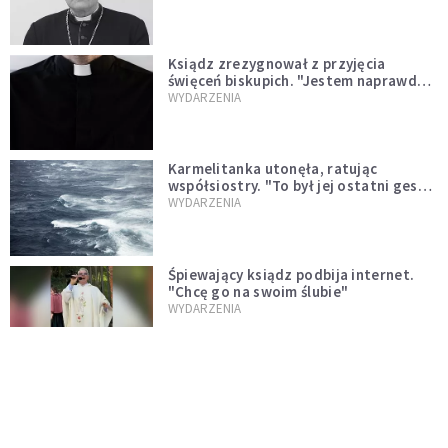
Ksiądz zrezygnował z przyjęcia
święceń biskupich. "Jestem naprawdę
niegodny"
WYDARZENIA
Karmelitanka utonęła, ratując
współsiostry. "To był jej ostatni gest
miłości"
WYDARZENIA
Śpiewający ksiądz podbija internet.
"Chcę go na swoim ślubie"
WYDARZENIA
[PILNE] Zmiany w archidiecezji
warszawskiej. Abp Adrian Galbas
wręczył dekrety nowym proboszczom
KOŚCIÓŁ