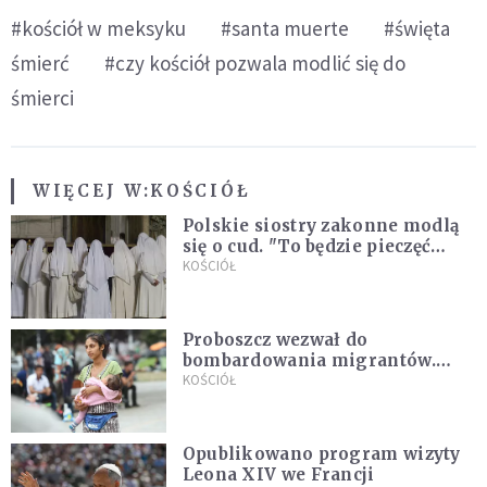
#kościół w meksyku
#santa muerte
#święta
śmierć
#czy kościół pozwala modlić się do
śmierci
WIĘCEJ W:
KOŚCIÓŁ
Polskie siostry zakonne modlą
się o cud. "To będzie pieczęć
Pana Boga dla naszej wiary"
KOŚCIÓŁ
Proboszcz wezwał do
bombardowania migrantów.
"Masowy ogień przeciwko
KOŚCIÓŁ
najeźdźcom!"
Opublikowano program wizyty
Leona XIV we Francji