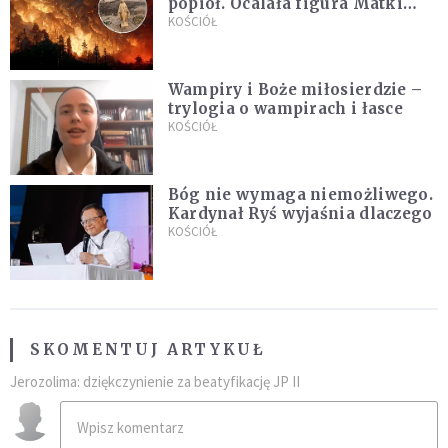
popiół. Ocalała figura Matki
Bożej
KOŚCIÓŁ
Wampiry i Boże miłosierdzie –
trylogia o wampirach i łasce
KOŚCIÓŁ
Bóg nie wymaga niemożliwego.
Kardynał Ryś wyjaśnia dlaczego
KOŚCIÓŁ
SKOMENTUJ ARTYKUŁ
Jerozolima: dziękczynienie za beatyfikację JP II