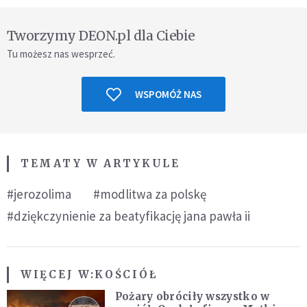
Tworzymy DEON.pl dla Ciebie
Tu możesz nas wesprzeć.
WSPOMÓŻ NAS
TEMATY W ARTYKULE
#jerozolima
#modlitwa za polskę
#dziękczynienie za beatyfikację jana pawła ii
WIĘCEJ W:
KOŚCIÓŁ
Pożary obróciły wszystko w