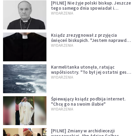
[PILNE] Nie żyje polski biskup. Jeszcze
tego samego dnia spowiadał i
sprawował Mszę świętą
WYDARZENIA
Ksiądz zrezygnował z przyjęcia
święceń biskupich. "Jestem naprawdę
niegodny"
WYDARZENIA
Karmelitanka utonęła, ratując
współsiostry. "To był jej ostatni gest
miłości"
WYDARZENIA
Śpiewający ksiądz podbija internet.
"Chcę go na swoim ślubie"
WYDARZENIA
[PILNE] Zmiany w archidiecezji
warszawskiej. Abp Adrian Galbas