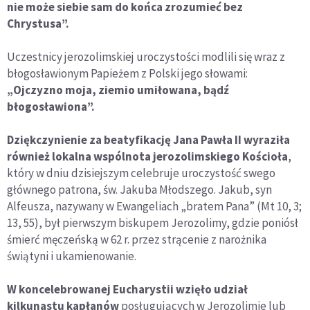
nie może siebie sam do końca zrozumieć bez
Chrystusa”.
Uczestnicy jerozolimskiej uroczystości modlili się wraz z
błogosławionym Papieżem z Polski jego słowami:
„Ojczyzno moja, ziemio umiłowana, bądź
błogosławiona”.
Dziękczynienie za beatyfikację Jana Pawła II wyraziła
również lokalna wspólnota jerozolimskiego Kościoła
,
który w dniu dzisiejszym celebruje uroczystość swego
głównego patrona, św. Jakuba Młodszego. Jakub, syn
Alfeusza, nazywany w Ewangeliach „bratem Pana” (Mt 10, 3;
13, 55), był pierwszym biskupem Jerozolimy, gdzie poniósł
śmierć męczeńską w 62 r. przez strącenie z narożnika
świątyni i ukamienowanie.
W koncelebrowanej Eucharystii wzięło udział
kilkunastu kapłanów
posługujących w Jerozolimie lub