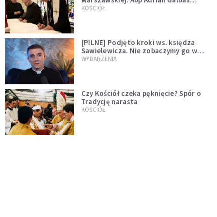
wręczył dekrety nowym proboszczom
KOŚCIÓŁ
[PILNE] Podjęto kroki ws. księdza
Sawielewicza. Nie zobaczymy go w
mediach
WYDARZENIA
Czy Kościół czeka pęknięcie? Spór o
Tradycję narasta
KOŚCIÓŁ