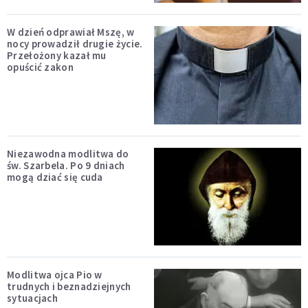
W dzień odprawiał Mszę, w
nocy prowadził drugie życie.
Przełożony kazał mu
opuścić zakon
Niezawodna modlitwa do
św. Szarbela. Po 9 dniach
mogą dziać się cuda
Modlitwa ojca Pio w
trudnych i beznadziejnych
sytuacjach