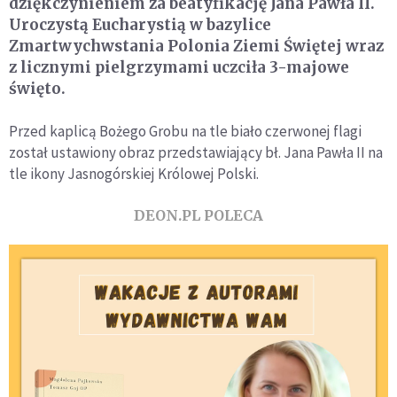
dziękczynieniem za beatyfikację Jana Pawła II.
Uroczystą Eucharystią w bazylice
Zmartwychwstania Polonia Ziemi Świętej wraz
z licznymi pielgrzymami uczciła 3-majowe
święto.
Przed kaplicą Bożego Grobu na tle biało czerwonej flagi
został ustawiony obraz przedstawiający bł. Jana Pawła II na
tle ikony Jasnogórskiej Królowej Polski.
DEON.PL POLECA