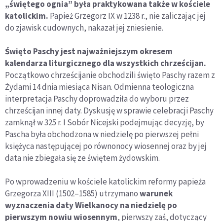
„świętego ognia” była praktykowana także w kościele
katolickim.
Papież Grzegorz IX w 1238 r., nie zaliczając jej
do zjawisk cudownych, nakazał jej zniesienie.
Święto Paschy jest najważniejszym okresem
kalendarza liturgicznego dla wszystkich chrześcijan.
Początkowo chrześcijanie obchodzili święto Paschy razem z
Żydami 14 dnia miesiąca Nisan. Odmienna teologiczna
interpretacja Paschy doprowadziła do wyboru przez
chrześcijan innej daty. Dyskusję w sprawie celebracji Paschy
zamknął w 325 r. I Sobór Nicejski podejmując decyzję, by
Pascha była obchodzona w niedzielę po pierwszej pełni
księżyca następującej po równonocy wiosennej oraz by jej
data nie zbiegała się ze świętem żydowskim.
Po wprowadzeniu w kościele katolickim reformy papieża
Grzegorza XIII (1502–1585) utrzymano
warunek
wyznaczenia daty Wielkanocy na niedzielę po
pierwszym nowiu wiosennym
, pierwszy zaś, dotyczący