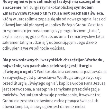
Nowy ogień w jerozolimskiej tradycji ma szczególne
znaczenie.
W liturgii rzymskokatolickiej
symbolem
Zmartwychwstałego Chrystusa
jest paschalna świeca
,
którą w Jerozolimie zapala się nie od nowego ognia, lecz od
oliwnej lampki płonącej w kaplicy Bożego Grobu. Gest ten
przypomina o jedności pomiędzy geograficznym „tutaj”,
czyli miejscem, gdzie Pan Jezus umarł i zmartwychwstał, a
sakramentalnym „dzisiaj”, uobecniającym Jego dzieło
odkupienia we wspólnocie Kościoła.
Dla prawosławnych i wszystkich chrześcijan Wschodu,
najważniejszą paschalną celebracją jest liturgia
„świętego ognia”.
Wielkosobotnia ceremonia jest uważana
za największy cud prawosławia. Według starego zwyczaju
przed liturgią „świętego ognia”, kaplica Grobu Pana Jezusa
jest sprawdzona, a następnie zamykana przez delegację
mnichów. Rytuał ten obrazuje przekonanie, iż wewnątrz
Grobu nie została zostawiona żadna płonąca świeca lub
oliwna lampka, a nowy ogień jest darem z nieba.