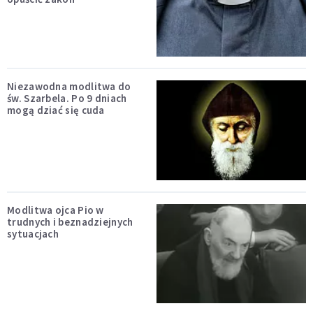
Niezawodna modlitwa do
św. Szarbela. Po 9 dniach
mogą dziać się cuda
Modlitwa ojca Pio w
trudnych i beznadziejnych
sytuacjach