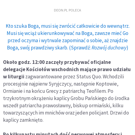
DEON.PL POLECA
Kto szuka Boga, musi się zwrócić całkowicie do wewnątrz.
Musi się wciąż ukierunkowywać na Boga, zawsze mieć Go
przed oczyma i wytrwale zapominać o sobie, aż znajdzie
Boga, swój prawdziwy skarb. (Sprawdź:
Rozwój duchowy
)
Około godz. 12:00 zaczęły przybywać oficjalne
delegacje Kościołów wschodnich mające prawo udziału
w liturgii
zagwarantowane przez Status Quo. Wchodzili
procesyjnie najpierw Syryjczycy, następnie Koptowie,
Ormianie i na końcu Grecy z patriarchą Teofilem. Po
trzykrotnym okrążeniu kaplicy Grobu Pańskiego do środka
wszedł patriarcha prawosławny, biskup ormiański, kilku
towarzyszących im mnichów oraz jeden policjant. Drzwi do
kaplicy zamknięto.
Po kilkunastu minutach dość nerwowej atmosfery i