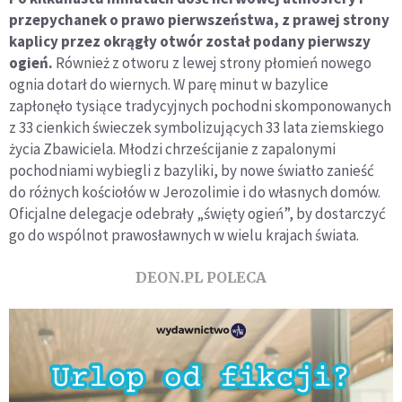
przepychanek o prawo pierwszeństwa, z prawej strony
kaplicy przez okrągły otwór został podany pierwszy
ogień.
Również z otworu z lewej strony płomień nowego
ognia dotarł do wiernych. W parę minut w bazylice
zapłonęło tysiące tradycyjnych pochodni skomponowanych
z 33 cienkich świeczek symbolizujących 33 lata ziemskiego
życia Zbawiciela. Młodzi chrześcijanie z zapalonymi
pochodniami wybiegli z bazyliki, by nowe światło zanieść
do różnych kościołów w Jerozolimie i do własnych domów.
Oficjalne delegacje odebrały „święty ogień”, by dostarczyć
go do wspólnot prawosławnych w wielu krajach świata.
DEON.PL POLECA