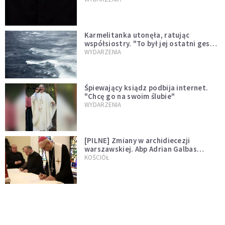
Karmelitanka utonęła, ratując
współsiostry. "To był jej ostatni gest
miłości"
WYDARZENIA
Śpiewający ksiądz podbija internet.
"Chcę go na swoim ślubie"
WYDARZENIA
[PILNE] Zmiany w archidiecezji
warszawskiej. Abp Adrian Galbas
wręczył dekrety nowym proboszczom
KOŚCIÓŁ
[PILNE] Podjęto kroki ws. księdza
Sawielewicza. Nie zobaczymy go w
mediach
WYDARZENIA