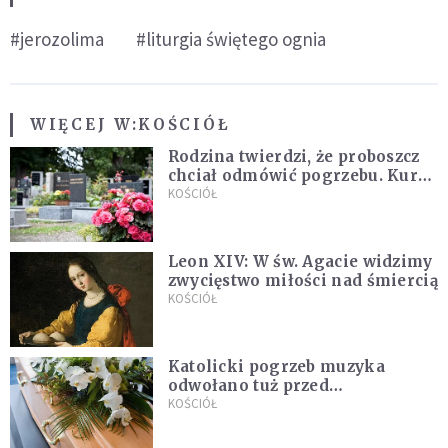
#jerozolima
#liturgia świętego ognia
WIĘCEJ W:
KOŚCIÓŁ
Rodzina twierdzi, że proboszcz
chciał odmówić pogrzebu. Kuria
zapowiada wyjaśnienia
KOŚCIÓŁ
Leon XIV: W św. Agacie widzimy
zwycięstwo miłości nad śmiercią
KOŚCIÓŁ
Katolicki pogrzeb muzyka
odwołano tuż przed
uroczystością. Powodem była
KOŚCIÓŁ
przynależność do masonerii