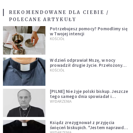
REKOMENDOWANE DLA CIEBIE /
POLECANE ARTYKUŁY
Potrzebujesz pomocy? Pomodlimy się
w Twojej intencji
KOŚCIÓŁ
W dzień odprawiał Mszę, w nocy
prowadził drugie życie. Przełożony
kazał mu opuścić zakon
KOŚCIÓŁ
[PILNE] Nie żyje polski biskup. Jeszcze
tego samego dnia spowiadał i
sprawował Mszę świętą
WYDARZENIA
Ksiądz zrezygnował z przyjęcia
święceń biskupich. "Jestem naprawdę
niegodny"
WYDARZENIA