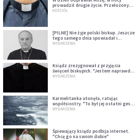
prowadził drugie życie. Przełożony
kazał mu opuścić zakon
KOŚCIÓŁ
[PILNE] Nie żyje polski biskup. Jeszcze
tego samego dnia spowiadał i
sprawował Mszę świętą
WYDARZENIA
Ksiądz zrezygnował z przyjęcia
święceń biskupich. "Jestem naprawdę
niegodny"
WYDARZENIA
Karmelitanka utonęła, ratując
współsiostry. "To był jej ostatni gest
miłości"
WYDARZENIA
Śpiewający ksiądz podbija internet.
"Chcę go na swoim ślubie"