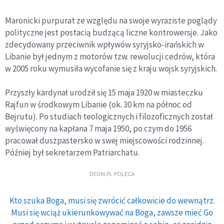
Maronicki purpurat ze względu na swoje wyraziste poglądy
polityczne jest postacią budzącą liczne kontrowersje. Jako
zdecydowany przeciwnik wpływów syryjsko-irańskich w
Libanie był jednym z motorów tzw. rewolucji cedrów, która
w 2005 roku wymusiła wycofanie się z kraju wojsk syryjskich.
Przyszły kardynał urodził się 15 maja 1920 w miasteczku
Rajfun w środkowym Libanie (ok. 30 km na północ od
Bejrutu). Po studiach teologicznych i filozoficznych został
wyświęcony na kapłana 7 maja 1950, po czym do 1956
pracował duszpastersko w swej miejscowości rodzinnej.
Później był sekretarzem Patriarchatu.
DEON.PL POLECA
Kto szuka Boga, musi się zwrócić całkowicie do wewnątrz.
Musi się wciąż ukierunkowywać na Boga, zawsze mieć Go