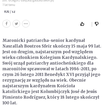
(fot. Grzegorz Gałązka/galazka.deon.pl)
7 lat temu
KAI / sz
Maronicki patriarcha-senior kardynał
Nasrallah Boutros Sfeir skończy 15 maja 99 lat.
Jest on drugim, najstarszym pod względem
wieku członkiem Kolegium Kardynalskiego.
Swój urząd patriarchy antiocheńskiego dla
maronitów sprawował w latach 1986-2011, po
czym 26 lutego 2011 Benedykt XVI przyjął jego
rezygnację ze względu na wiek. Obecnie
najstarszym kardynałem Kościoła
katolickiego jest Kolumbijczyk José de Jesús
Pimiento Rodríguez, który 18 lutego skończył
100 lat.