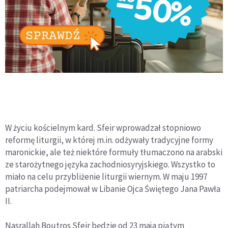
W życiu kościelnym kard. Sfeir wprowadzał stopniowo
reformę liturgii, w której m.in. odżywały tradycyjne formy
maronickie, ale też niektóre formuły tłumaczono na arabski
ze starożytnego języka zachodniosyryjskiego. Wszystko to
miało na celu przybliżenie liturgii wiernym. W maju 1997
patriarcha podejmował w Libanie Ojca Świętego Jana Pawła
II.
Nasrallah Boutros Sfeir będzie od 23 maja piątym