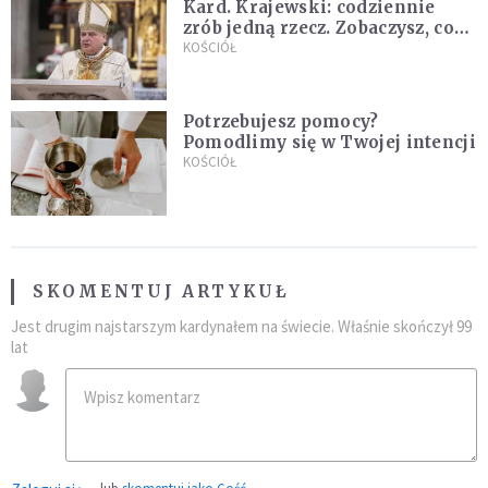
Kard. Krajewski: codziennie
zrób jedną rzecz. Zobaczysz, co
stanie się z twoim życiem
KOŚCIÓŁ
Potrzebujesz pomocy?
Pomodlimy się w Twojej intencji
KOŚCIÓŁ
SKOMENTUJ ARTYKUŁ
Jest drugim najstarszym kardynałem na świecie. Właśnie skończył 99
lat