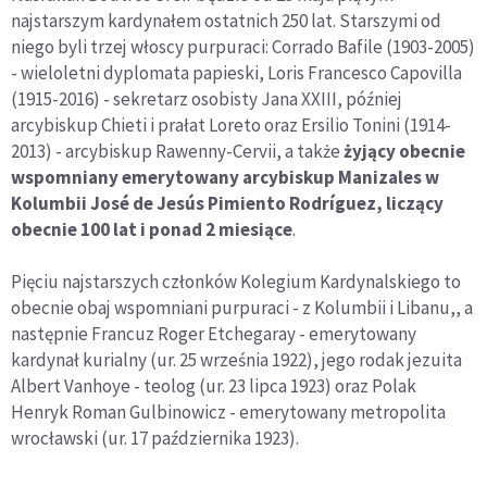
najstarszym kardynałem ostatnich 250 lat. Starszymi od
niego byli trzej włoscy purpuraci: Corrado Bafile (1903-2005)
- wieloletni dyplomata papieski, Loris Francesco Capovilla
(1915-2016) - sekretarz osobisty Jana XXIII, później
arcybiskup Chieti i prałat Loreto oraz Ersilio Tonini (1914-
2013) - arcybiskup Rawenny-Cervii, a także
żyjący obecnie
wspomniany emerytowany arcybiskup Manizales w
Kolumbii José de Jesús Pimiento Rodríguez, liczący
obecnie 100 lat i ponad 2 miesiące
.
Pięciu najstarszych członków Kolegium Kardynalskiego to
obecnie obaj wspomniani purpuraci - z Kolumbii i Libanu,, a
następnie Francuz Roger Etchegaray - emerytowany
kardynał kurialny (ur. 25 września 1922), jego rodak jezuita
Albert Vanhoye - teolog (ur. 23 lipca 1923) oraz Polak
Henryk Roman Gulbinowicz - emerytowany metropolita
wrocławski (ur. 17 października 1923).