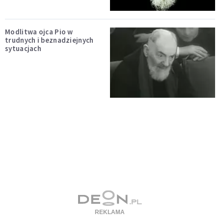
Modlitwa ojca Pio w
trudnych i beznadziejnych
sytuacjach