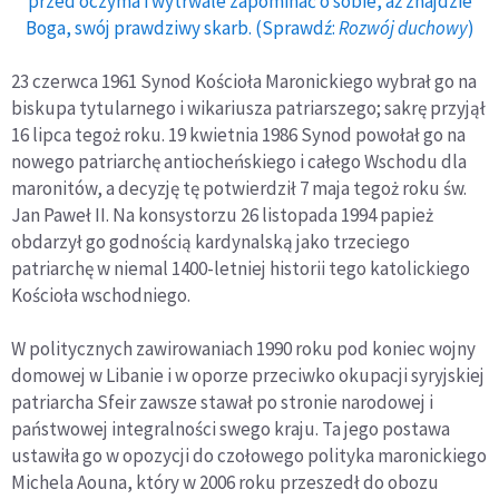
przed oczyma i wytrwale zapominać o sobie, aż znajdzie
Boga, swój prawdziwy skarb. (Sprawdź:
Rozwój duchowy
)
23 czerwca 1961 Synod Kościoła Maronickiego wybrał go na
biskupa tytularnego i wikariusza patriarszego; sakrę przyjął
16 lipca tegoż roku. 19 kwietnia 1986 Synod powołał go na
nowego patriarchę antiocheńskiego i całego Wschodu dla
maronitów, a decyzję tę potwierdził 7 maja tegoż roku św.
Jan Paweł II. Na konsystorzu 26 listopada 1994 papież
obdarzył go godnością kardynalską jako trzeciego
patriarchę w niemal 1400-letniej historii tego katolickiego
Kościoła wschodniego.
W politycznych zawirowaniach 1990 roku pod koniec wojny
domowej w Libanie i w oporze przeciwko okupacji syryjskiej
patriarcha Sfeir zawsze stawał po stronie narodowej i
państwowej integralności swego kraju. Ta jego postawa
ustawiła go w opozycji do czołowego polityka maronickiego
Michela Aouna, który w 2006 roku przeszedł do obozu