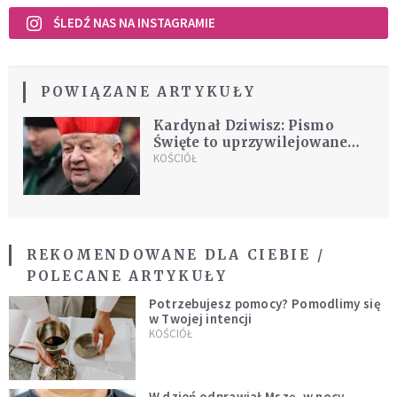
ŚLEDŹ NAS NA INSTAGRAMIE
POWIĄZANE ARTYKUŁY
Kardynał Dziwisz: Pismo
Święte to uprzywilejowane
miejsce, w którym możemy
KOŚCIÓŁ
usłyszeć głos Boga
REKOMENDOWANE DLA CIEBIE /
POLECANE ARTYKUŁY
Potrzebujesz pomocy? Pomodlimy się
w Twojej intencji
KOŚCIÓŁ
W dzień odprawiał Mszę, w nocy