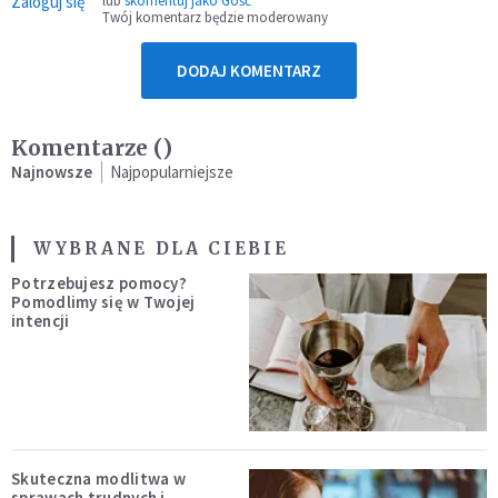
Zaloguj się
lub
skomentuj jako Gość
Twój komentarz będzie moderowany
DODAJ KOMENTARZ
Komentarze (
)
Najnowsze
Najpopularniejsze
WYBRANE DLA CIEBIE
Potrzebujesz pomocy?
Pomodlimy się w Twojej
intencji
Skuteczna modlitwa w
sprawach trudnych i