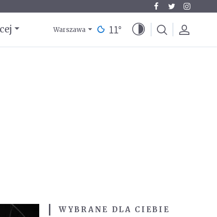
11
°
cej
Warszawa
WYBRANE DLA CIEBIE