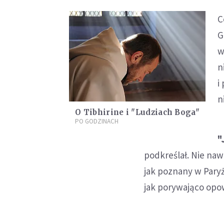
C
G
w
n
i
n
O Tibhirine i "Ludziach Boga"
PO GODZINACH
"
podkreślał. Nie naw
jak poznany w Pary
jak porywająco opow