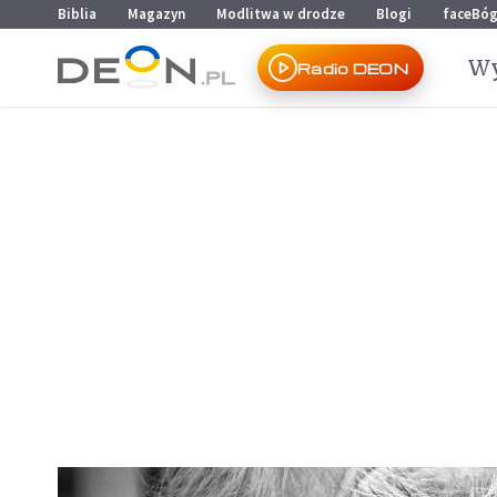
Przejdź do menu głównego
Przejdź do treści
Biblia
Magazyn
Modlitwa w drodze
Blogi
faceBó
Wy
Radio DEON