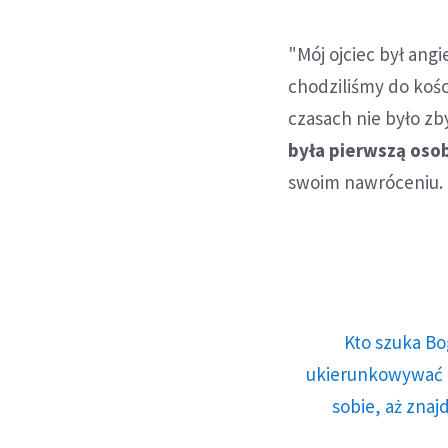
"Mój ojciec był ang
chodziliśmy do kośc
czasach nie było z
była pierwszą osob
swoim nawróceniu.
Kto szuka Bo
ukierunkowywać n
sobie, aż znaj