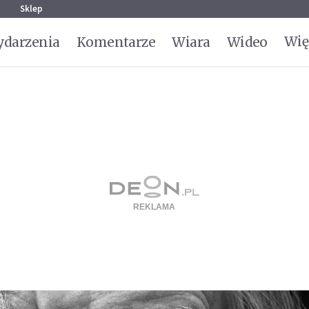
g
Sklep
Wię
darzenia
Komentarze
Wiara
Wideo