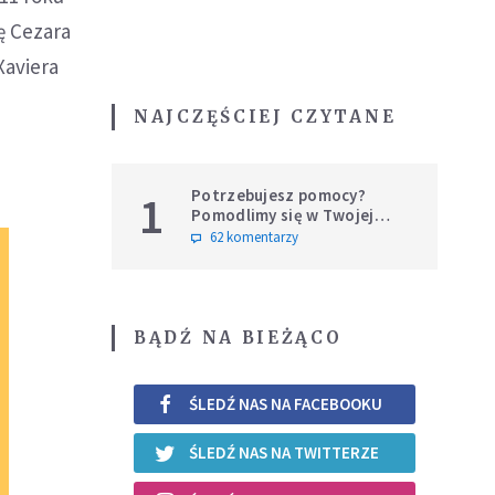
ę Cezara
Xaviera
NAJCZĘŚCIEJ CZYTANE
Potrzebujesz pomocy?
1
Pomodlimy się w Twojej
intencji
62 komentarzy
BĄDŹ NA BIEŻĄCO
ŚLEDŹ NAS NA FACEBOOKU
ŚLEDŹ NAS NA TWITTERZE