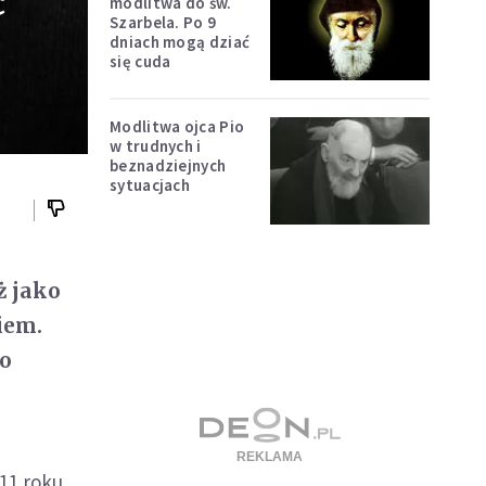
c"
modlitwa do św.
Szarbela. Po 9
dniach mogą dziać
się cuda
Modlitwa ojca Pio
w trudnych i
beznadziejnych
sytuacjach
ż jako
iem.
po
11 roku