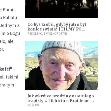
ł Koran.
do Rabatu
Co byś zrobił, gdyby jutro był
. Jednym z
koniec świata? | FILMY PO
nim o Bogu
BOŻEMU
REKOLEKCJE WIELKOPOSTNE
ło, ale
r.
kości"
-
mi, takimi
ora tym
Już wkrótce urodziny ostatniego
trapisty z Tibhirine. Brat Jean-
Pierre kończy 95 lat
KOŚCIÓŁ