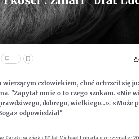
i kości". Zmarł "brat Lu
o wierzącym człowiekiem, choć ochrzcił się ju
zna.
"Zapytał mnie o to czego szukam. «Nie w
rawdziwego, dobrego, wielkiego...». «Może 
Boga» odpowiedział"
w Paryżu w wieku 89 lat Michael Lonsdale otrzymał w 20