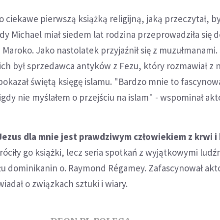
o ciekawe pierwszą książką religijną, jaką przeczytał, by
dy Michael miał siedem lat rodzina przeprowadziła się 
 Maroko. Jako nastolatek przyjaźnił się z muzułmanami
ich był sprzedawca antyków z Fezu, który rozmawiał z 
 pokazał świętą księgę islamu. "Bardzo mnie to fascynowa
igdy nie myślałem o przejściu na islam" - wspominał akto
Jezus dla mnie jest prawdziwym człowiekiem z krwi i 
róciły go książki, lecz seria spotkań z wyjątkowymi ludź
żu dominikanin o. Raymond Régamey. Zafascynował akt
iadał o związkach sztuki i wiary.