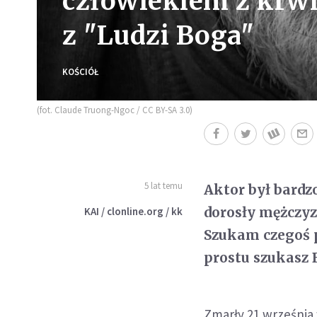
człowiekiem z krwi 
z "Ludzi Boga"
KOŚCIÓŁ
(fot. Claude Truong-Ngoc / CC BY-SA 3.0)
5 lat temu
Aktor był bardz
dorosły mężczy
KAI / clonline.org / kk
Szukam czegoś p
prostu szukasz 
Zmarły 21 września 