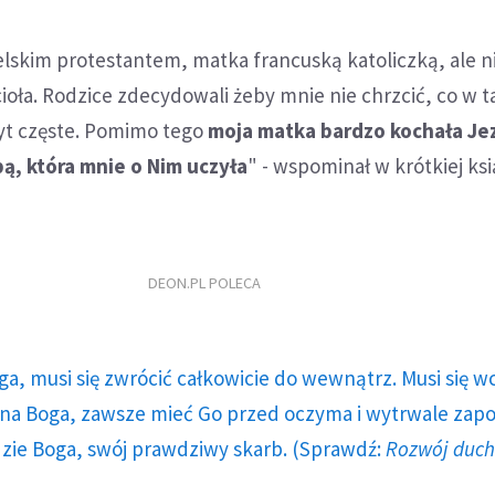
ielskim protestantem, matka francuską katoliczką, ale n
ioła. Rodzice zdecydowali żeby mnie nie chrzcić, co w 
byt częste. Pomimo tego
moja matka bardzo kochała Jez
ą, która mnie o Nim uczyła
" - wspominał w krótkiej ks
DEON.PL POLECA
ga, musi się zwrócić całkowicie do wewnątrz. Musi się w
a Boga, zawsze mieć Go przed oczyma i wytrwale zap
dzie Boga, swój prawdziwy skarb. (Sprawdź:
Rozwój duc