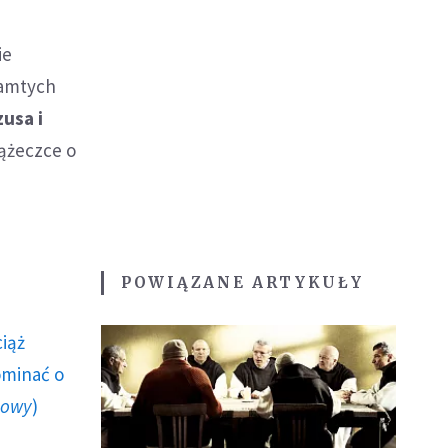
ie
tamtych
usa i
iążeczce o
POWIĄZANE ARTYKUŁY
ciąż
ominać o
howy
)