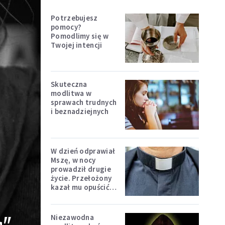
Potrzebujesz
pomocy?
Pomodlimy się w
Twojej intencji
Skuteczna
modlitwa w
sprawach trudnych
i beznadziejnych
W dzień odprawiał
Mszę, w nocy
prowadził drugie
życie. Przełożony
kazał mu opuścić
zakon
Niezawodna