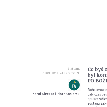
Co byś z
7 lat temu
REKOLEKCJE WIELKOPOSTNE
był kon
PO BO
Bohaterowie 
Karol Kleczka i Piotr Kosiarski
cały czas peł
opuszczał ic
zostaną zabic