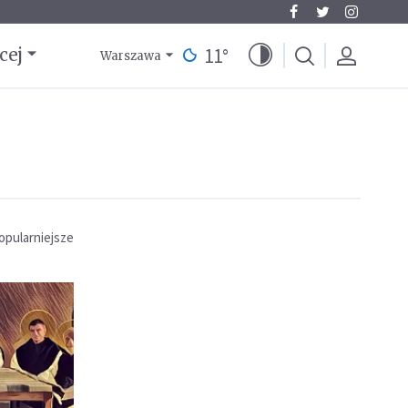
11
°
cej
Warszawa
opularniejsze