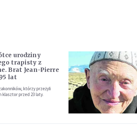
ótce urodziny
ego trapisty z
ne. Brat Jean-Pierre
95 lat
zakonników, którzy przeżyli
 klasztor przed 23 laty.