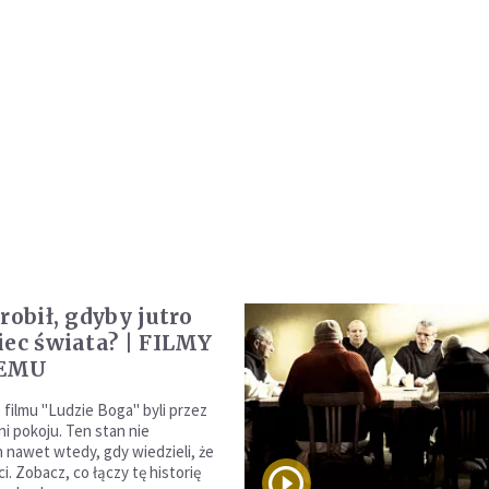
robił, gdyby jutro
iec świata? | FILMY
ŻEMU
filmu "Ludzie Boga" byli przez
ni pokoju. Ten stan nie
h nawet wtedy, gdy wiedzieli, że
i. Zobacz, co łączy tę historię