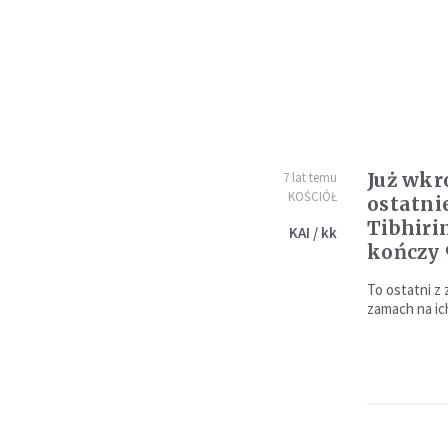
Już wkr
7 lat temu
KOŚCIÓŁ
ostatni
Tibhiri
KAI / kk
kończy 
To ostatni z 
zamach na ich