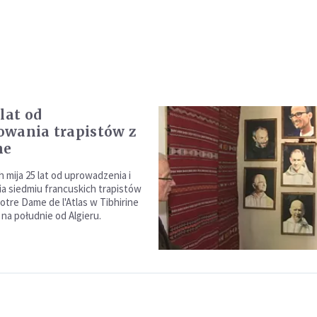
lat od
wania trapistów z
ne
 mija 25 lat od uprowadzenia i
 siedmiu francuskich trapistów
otre Dame de l'Atlas w Tibhirine
na południe od Algieru.