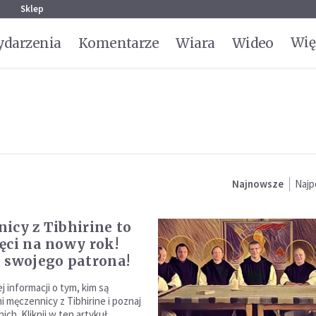
g
Sklep
Wię
darzenia
Komentarze
Wiara
Wideo
Najnowsze
Najp
icy z Tibhirine to
ęci na nowy rok!
 swojego patrona!
 informacji o tym, kim są
i męczennicy z Tibhirine i poznaj
ich. Kliknij w ten artykuł.