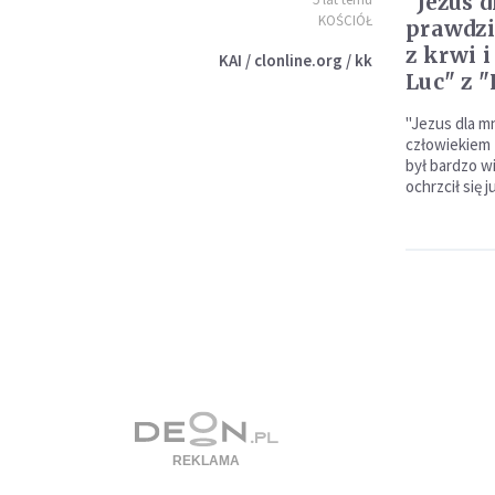
"Jezus d
KOŚCIÓŁ
prawdz
z krwi i
KAI / clonline.org / kk
Luc" z 
"Jezus dla m
człowiekiem z
był bardzo w
ochrzcił się 