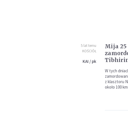
Mija 25 
5 lat temu
KOŚCIÓŁ
zamordo
Tibhiri
KAI / pk
W tych dniach
zamordowania
z klasztoru N
około 100 km 