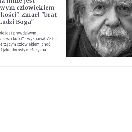
la mnie jest
iwym człowiekiem
 kości". Zmarł "brat
"Ludzi Boga"
nie jest prawdziwym
 krwi i kości" - wyznawał. Aktor
ierzącym człowiekiem, choć
już jako dorosły mężczyzna.