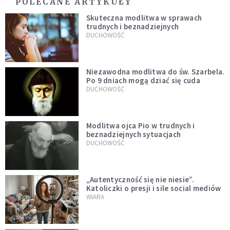
POLECANE ARTYKUŁY
Skuteczna modlitwa w sprawach
trudnych i beznadziejnych
DUCHOWOŚĆ
Niezawodna modlitwa do św. Szarbela.
Po 9 dniach mogą dziać się cuda
DUCHOWOŚĆ
Modlitwa ojca Pio w trudnych i
beznadziejnych sytuacjach
DUCHOWOŚĆ
„Autentyczność się nie niesie”.
Katoliczki o presji i sile social mediów
WIARA