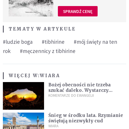
SPRAWDŹ CENĘ
TEMATY W ARTYKULE
#ludzie boga
#tibhirine
#mój święty na ten
rok
#męczennicy z tibhirine
WIĘCEJ W:
WIARA
Bożej obecności nie trzeba
szukać daleko. Wystarczy
nauczyć się słuchać
KOMENTARZE DO EWANGELII
Śnieg w środku lata. Rzymianie
świętują niezwykły cud
WIARA