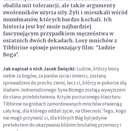
obaliła mit tolerancji, ale także argumenty
zwolenników użycia siły. Żyli i mieszkali wśród
muzułmanów, których bardzo kochali. Ich
historia jest być może najbardziej
fascynującym przypadkiem męczeństwa w
ostatnich dwóch dekadach. Losy mnichów z
Tibhirine opisuje poruszający film: "Ludzie
Boga".
Jak napisał o nich Jacek Święcki:
Ludzie, którzy biorą
siebie za bogów, za panów życia i śmierci, zostaną
sprowadzeni do prochu ziemi, lecz ci, którzy w pokorze idą
śladami Jednorodzonego Syna Bożego zostają wywyższeni
do stanu przebóstwienia. Krzyże porzuconego klasztoru
Tibhirine na grobach zamordowanych mnichów otwierają
cały kraj, dla którego oddali życie, na Obecność Tego, kogo
nie mogli przynieść ci, dla których Bóg był jedynie
pretekstem do okazywania bliźnim brutalnej przemocy i