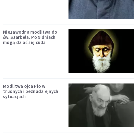
Niezawodna modlitwa do
św. Szarbela. Po 9 dniach
mogą dziać się cuda
Modlitwa ojca Pio w
trudnych i beznadziejnych
sytuacjach