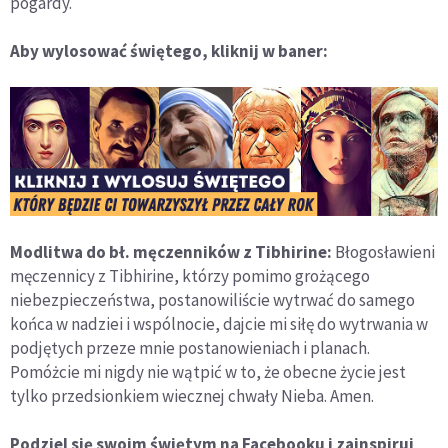
pogardy.
Aby wylosować świętego, kliknij w baner:
Modlitwa do bł. męczenników z Tibhirine:
Błogosławieni
męczennicy z Tibhirine, którzy pomimo grożącego
niebezpieczeństwa, postanowiliście wytrwać do samego
końca w nadziei i wspólnocie, dajcie mi siłę do wytrwania w
podjętych przeze mnie postanowieniach i planach.
Pomóżcie mi nigdy nie wątpić w to, że obecne życie jest
tylko przedsionkiem wiecznej chwały Nieba. Amen.
Podziel się swoim świętym na Facebooku i zainspiruj