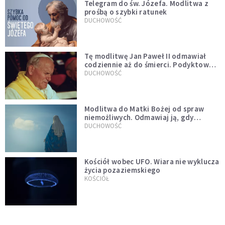
Telegram do św. Józefa. Modlitwa z
prośbą o szybki ratunek
DUCHOWOŚĆ
Tę modlitwę Jan Paweł II odmawiał
codziennie aż do śmierci. Podyktował
mu ją ojciec
DUCHOWOŚĆ
Modlitwa do Matki Bożej od spraw
niemożliwych. Odmawiaj ją, gdy
wszystko idzie źle
DUCHOWOŚĆ
Kościół wobec UFO. Wiara nie wyklucza
życia pozaziemskiego
KOŚCIÓŁ