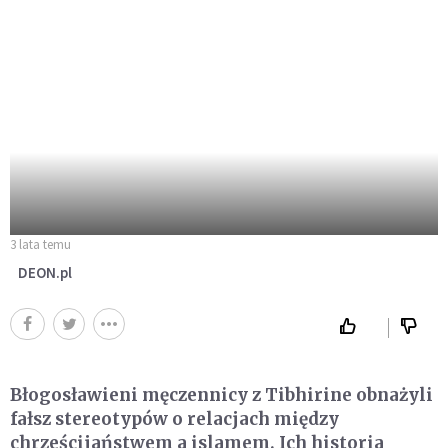
3 lata temu
DEON.pl
Błogosławieni męczennicy z Tibhirine obnażyli
fałsz stereotypów o relacjach między
chrześcijaństwem a islamem. Ich historia