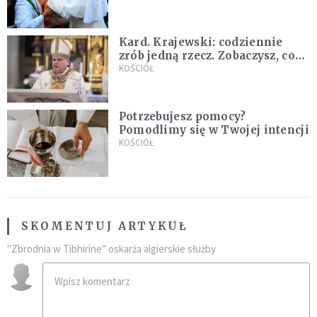
Kard. Krajewski: codziennie
zrób jedną rzecz. Zobaczysz, co
stanie się z twoim życiem
KOŚCIÓŁ
Potrzebujesz pomocy?
Pomodlimy się w Twojej intencji
KOŚCIÓŁ
SKOMENTUJ ARTYKUŁ
"Zbrodnia w Tibhirine" oskarża algierskie służby