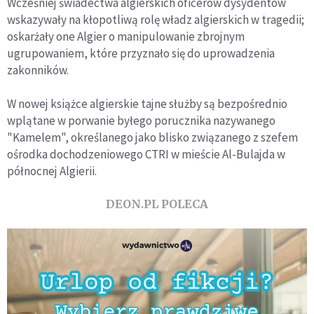
Wcześniej świadectwa algierskich oficerów dysydentów
wskazywały na kłopotliwą rolę władz algierskich w tragedii;
oskarżały one Algier o manipulowanie zbrojnym
ugrupowaniem, które przyznało się do uprowadzenia
zakonników.
W nowej książce algierskie tajne służby są bezpośrednio
wplątane w porwanie byłego porucznika nazywanego
"Kamelem", określanego jako blisko związanego z szefem
ośrodka dochodzeniowego CTRI w mieście Al-Bulajda w
północnej Algierii.
DEON.PL POLECA