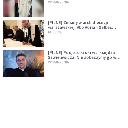
WYDARZENIA
[PILNE] Zmiany w archidiecezji
warszawskiej. Abp Adrian Galbas
wręczył dekrety nowym proboszczom
KOŚCIÓŁ
[PILNE] Podjęto kroki ws. księdza
Sawielewicza. Nie zobaczymy go w
mediach
WYDARZENIA