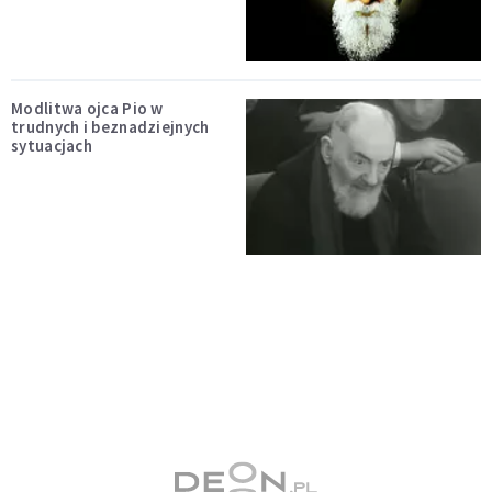
Modlitwa ojca Pio w
trudnych i beznadziejnych
sytuacjach