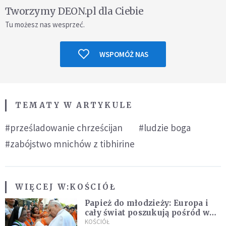
Tworzymy DEON.pl dla Ciebie
Tu możesz nas wesprzeć.
WSPOMÓŻ NAS
TEMATY W ARTYKULE
#prześladowanie chrześcijan
#ludzie boga
#zabójstwo mnichów z tibhirine
WIĘCEJ W:
KOŚCIÓŁ
Papież do młodzieży: Europa i
cały świat poszukują pośród was
nowych świętych
KOŚCIÓŁ