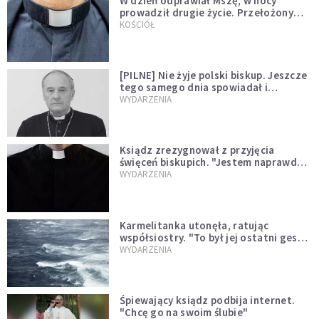
W dzień odprawiał Mszę, w nocy
prowadził drugie życie. Przełożony
kazał mu opuścić zakon
KOŚCIÓŁ
[PILNE] Nie żyje polski biskup. Jeszcze
tego samego dnia spowiadał i
sprawował Mszę świętą
WYDARZENIA
Ksiądz zrezygnował z przyjęcia
święceń biskupich. "Jestem naprawdę
niegodny"
WYDARZENIA
Karmelitanka utonęła, ratując
współsiostry. "To był jej ostatni gest
miłości"
WYDARZENIA
Śpiewający ksiądz podbija internet.
"Chcę go na swoim ślubie"