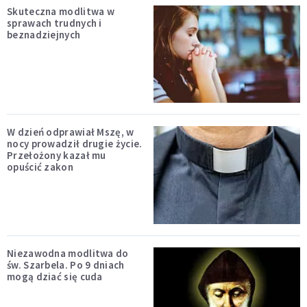
Skuteczna modlitwa w
sprawach trudnych i
beznadziejnych
W dzień odprawiał Mszę, w
nocy prowadził drugie życie.
Przełożony kazał mu
opuścić zakon
Niezawodna modlitwa do
św. Szarbela. Po 9 dniach
mogą dziać się cuda