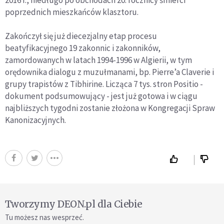
2016 r., niedługo po obchodach 20. rocznicy śmierci
poprzednich mieszkańców klasztoru.
Zakończył się już diecezjalny etap procesu
beatyfikacyjnego 19 zakonnic i zakonników,
zamordowanych w latach 1994-1996 w Algierii, w tym
orędownika dialogu z muzułmanami, bp. Pierre’a Claverie i
grupy trapistów z Tibhirine. Licząca 7 tys. stron Positio -
dokument podsumowujący - jest już gotowa i w ciągu
najbliższych tygodni zostanie złożona w Kongregacji Spraw
Kanonizacyjnych.
Tworzymy DEON.pl dla Ciebie
Tu możesz nas wesprzeć.