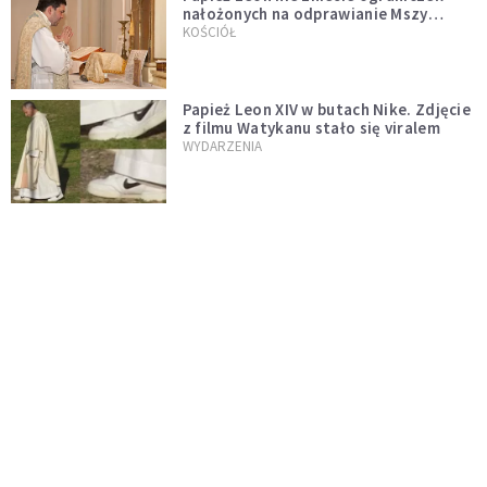
nałożonych na odprawianie Mszy
trydenckiej. „Traditionis custodes”
KOŚCIÓŁ
zostaje w mocy
Papież Leon XIV w butach Nike. Zdjęcie
z filmu Watykanu stało się viralem
WYDARZENIA