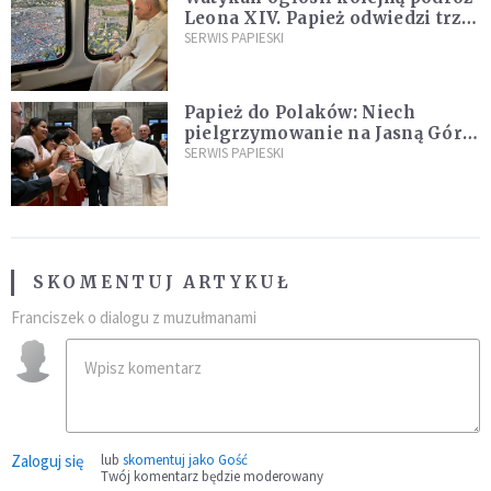
Leona XIV. Papież odwiedzi trzy
kraje Ameryki Południowej
SERWIS PAPIESKI
Papież do Polaków: Niech
pielgrzymowanie na Jasną Górę
umocni wiarę i nadzieję
SERWIS PAPIESKI
SKOMENTUJ ARTYKUŁ
Franciszek o dialogu z muzułmanami
Zaloguj się
lub
skomentuj jako Gość
Twój komentarz będzie moderowany