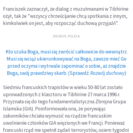
Franciszek zaznaczył, że dialog z muzułmanami w Tibhirine
ożył, tak że "wszyscy chrześcijanie chcą spotkania z innym,
kimkolwiek on jest, aby rozpocząć duchową przyjaźń".
DEON.PL POLECA
Kto szuka Boga, musi się zwrócić całkowicie do wewnątrz.
Musi się wciąż ukierunkowywać na Boga, zawsze mieć Go
przed oczyma i wytrwale zapominać o sobie, aż znajdzie
Boga, swój prawdziwy skarb. (Sprawdź:
Rozwój duchowy
)
Siedmiu francuskich trapistów w wieku 50-80 lat zostało
uprowadzonych z klasztoru w Tibhirine 27 marca 1996 r.
Przyznała się do tego fundamentalistyczna Zbrojna Grupa
Islamska (GIA). Poinformowała ona, że porywając
zakonników chciała wymusić na rządzie francuskim
uwolnienie członków GIA więzionych we Francji. Ponieważ
francuski rząd nie spełnił żądań terrorystów, osiem tygodni