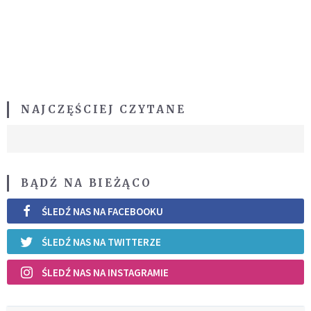
NAJCZĘŚCIEJ CZYTANE
BĄDŹ NA BIEŻĄCO
ŚLEDŹ NAS NA FACEBOOKU
ŚLEDŹ NAS NA TWITTERZE
ŚLEDŹ NAS NA INSTAGRAMIE