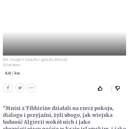
(fot. Grzegorz Gałązka / galazka.deon.pl)
10 lat temu
KAI / kw
"Mnisi z Tibhirine działali na rzecz pokoju,
dialogu i przyjaźni, żyli ubogo, jak wiejska
ludność Algierii wokół nich i jako