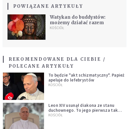
POWIĄZANE ARTYKUŁY
Watykan do buddystów:
możemy działać razem
KOŚCIÓŁ
REKOMENDOWANE DLA CIEBIE /
POLECANE ARTYKUŁY
To będzie "akt schizmatyczny". Papież
apeluje do lefebrystów
KOŚCIÓŁ
Leon XIV usunął diakona ze stanu
duchownego. To jego pierwsza tak
bezprecedensowa decyzja
KOŚCIÓŁ