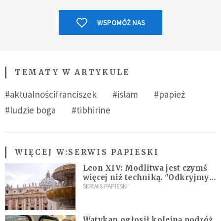
WSPOMÓŻ NAS
TEMATY W ARTYKULE
#aktualnościfranciszek
#islam
#papież
#ludzie boga
#tibhirine
WIĘCEJ W:
SERWIS PAPIESKI
Leon XIV: Modlitwa jest czymś
więcej niż techniką. "Odkryjmy
ją na nowo"
SERWIS PAPIESKI
Watykan ogłosił kolejną podróż