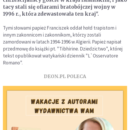
chrześcijańscy goście w kraju islamskim, i jako
tacy stali się ofiarami bratobójczej wojny w
1996 r., która zdewastowała ten kraj".
Tymi słowami papież Franciszek oddał hołd trapistom i
innym zakonnicom i zakonnikom, którzy zostali
zamordowani w latach 1994-1996 w Algierii. Papież napisał
przedmowę do książki pt. "Tibhirine. Dziedzictwo", której
tekst opublikował watykański dziennik "L`Osservatore
Romano".
DEON.PL POLECA