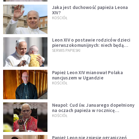
Jaka jest duchowość papieża Leona
XIV?
KOŚCIÓŁ
Leon XIV o postawie rodziców dzieci
pierwszokomunijnych: niech będą
przykładem
SERWIS PAPIESKI
Papież Leon XIV mianował Polaka
nuncjuszem w Ugandzie
KOŚCIÓŁ
Neapol: Cud św. Januarego dopełniony
na oczach papieża w rocznicę
pontyfikatu!
KOŚCIÓŁ
Papież Leon nie zniesie ograniczeń