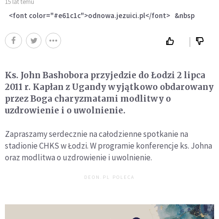
15 lat temu
<font color="#e61c1c">odnowa.jezuici.pl</font> &nbsp
Ks. John Bashobora przyjedzie do Łodzi 2 lipca
2011 r. Kapłan z Ugandy wyjątkowo obdarowany
przez Boga charyzmatami modlitwy o
uzdrowienie i o uwolnienie.
Zapraszamy serdecznie na całodzienne spotkanie na
stadionie CHKS w Łodzi. W programie konferencje ks. Johna
oraz modlitwa o uzdrowienie i uwolnienie.
DEON.PL POLECA