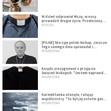
W dzień odprawiał Mszę, w nocy
prowadził drugie życie. Przełożony
kazał mu opuścić zakon
KOŚCIÓŁ
[PILNE] Nie żyje polski biskup. Jeszcze
tego samego dnia spowiadał i
sprawował Mszę świętą
WYDARZENIA
Ksiądz zrezygnował z przyjęcia
święceń biskupich. "Jestem naprawdę
niegodny"
WYDARZENIA
Karmelitanka utonęła, ratując
współsiostry. "To był jej ostatni gest
miłości"
WYDARZENIA