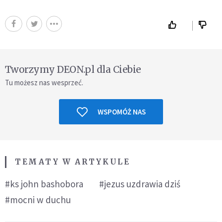
Tworzymy DEON.pl dla Ciebie
Tu możesz nas wesprzeć.
WSPOMÓŻ NAS
TEMATY W ARTYKULE
#ks john bashobora
#jezus uzdrawia dziś
#mocni w duchu