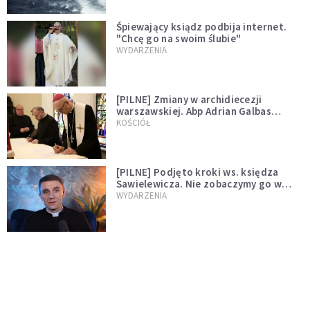
Śpiewający ksiądz podbija internet.
"Chcę go na swoim ślubie"
WYDARZENIA
[PILNE] Zmiany w archidiecezji
warszawskiej. Abp Adrian Galbas
wręczył dekrety nowym proboszczom
KOŚCIÓŁ
[PILNE] Podjęto kroki ws. księdza
Sawielewicza. Nie zobaczymy go w
mediach
WYDARZENIA