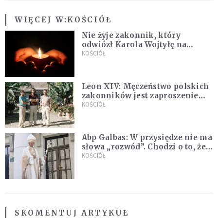
WIĘCEJ W:
KOŚCIÓŁ
Nie żyje zakonnik, który
odwiózł Karola Wojtyłę na
konklawe. Jan Paweł II nazywał
KOŚCIÓŁ
go "winowajcą"
Leon XIV: Męczeństwo polskich
zakonników jest zaproszeniem
do jedności i misji całego
KOŚCIÓŁ
Kościoła
Abp Galbas: W przysiędze nie ma
słowa „rozwód”. Chodzi o to, że
„cię nie opuszczę”
KOŚCIÓŁ
SKOMENTUJ ARTYKUŁ