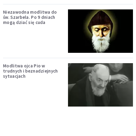
Niezawodna modlitwa do
św. Szarbela. Po 9 dniach
mogą dziać się cuda
Modlitwa ojca Pio w
trudnych i beznadziejnych
sytuacjach