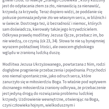
jest do odpłacania złem za zło, nienawiścią za nienawiść,
krzywdą za krzywdę. Teraz dopiero widzi, że poddanie się
pokusie pomnaża jedynie zło we własnym sercu, w bliźnich i
w świecie. Dostrzega też, iż bezradność i niemoc, których
sam doświadcza, kierowały także jego krzywdzicielem.
Odkrywa prawdę modlitwy Jezusa: Ojcze, przebacz im, bo
nie wiedzą, co czynią (Łk 23, 34). Słowa te nie są bynajmniej
wyrazem pobłażliwej litości, ale owocem głębokiego
wglądu w zranioną ludzką duszę.
Modlitwa Jezusa Ukrzyżowanego, powtarzana z Nim, rodzi
dogłębne pragnienie przebaczenia i pojednania. Przychodzi
ono niemal spontanicznie, jako odruch serca, które
zanurzyło się w miłosierdziu Boga. To właśnie pod wpływem
doznanego miłosierdzia zraniony odkrywa, że przebaczenie
jest jedyną drogą do rozwiązania problemu ludzkiej
krzywdy. Uzdrowienie wewnętrzne, otwierając na Boga,
czyni człowieka hojnym, wielkodusznym i