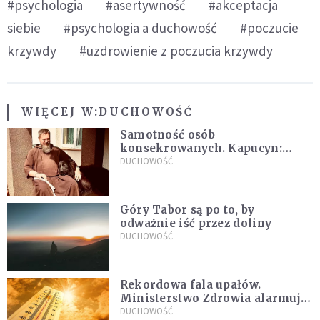
#psychologia
#asertywność
#akceptacja
siebie
#psychologia a duchowość
#poczucie
krzywdy
#uzdrowienie z poczucia krzywdy
WIĘCEJ W:
DUCHOWOŚĆ
Samotność osób
konsekrowanych. Kapucyn:
Życie w pojedynkę rzadko jest
DUCHOWOŚĆ
sielanką
Góry Tabor są po to, by
odważnie iść przez doliny
DUCHOWOŚĆ
Rekordowa fala upałów.
Ministerstwo Zdrowia alarmuje
po doświadczeniach z czerwca
DUCHOWOŚĆ