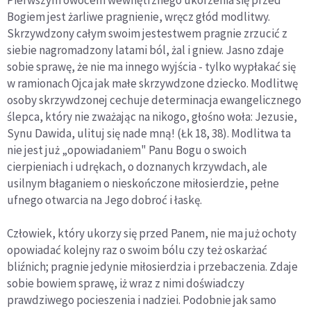
Bogiem jest żarliwe pragnienie, wręcz głód modlitwy.
Skrzywdzony całym swoim jestestwem pragnie zrzucić z
siebie nagromadzony latami ból, żal i gniew. Jasno zdaje
sobie sprawę, że nie ma innego wyjścia - tylko wypłakać się
w ramionach Ojca jak małe skrzywdzone dziecko. Modlitwę
osoby skrzywdzonej cechuje determinacja ewangelicznego
ślepca, który nie zważając na nikogo, głośno woła: Jezusie,
Synu Dawida, ulituj się nade mną! (Łk 18, 38). Modlitwa ta
nie jest już „opowiadaniem" Panu Bogu o swoich
cierpieniach i udrękach, o doznanych krzywdach, ale
usilnym błaganiem o nieskończone miłosierdzie, pełne
ufnego otwarcia na Jego dobroć i łaskę.
Człowiek, który ukorzy się przed Panem, nie ma już ochoty
opowiadać kolejny raz o swoim bólu czy też oskarżać
bliźnich; pragnie jedynie miłosierdzia i przebaczenia. Zdaje
sobie bowiem sprawę, iż wraz z nimi doświadczy
prawdziwego pocieszenia i nadziei. Podobnie jak samo