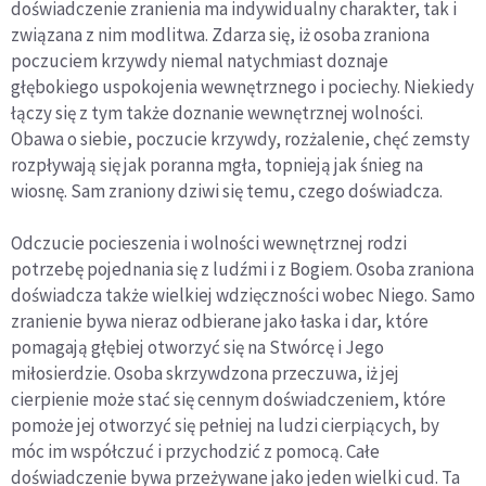
doświadczenie zranienia ma indywidualny charakter, tak i
związana z nim modlitwa. Zdarza się, iż osoba zraniona
poczuciem krzywdy niemal natychmiast doznaje
głębokiego uspokojenia wewnętrznego i pociechy. Niekiedy
łączy się z tym także doznanie wewnętrznej wolności.
Obawa o siebie, poczucie krzywdy, rozżalenie, chęć zemsty
rozpływają się jak poranna mgła, topnieją jak śnieg na
wiosnę. Sam zraniony dziwi się temu, czego doświadcza.
Odczucie pocieszenia i wolności wewnętrznej rodzi
potrzebę pojednania się z ludźmi i z Bogiem. Osoba zraniona
doświadcza także wielkiej wdzięczności wobec Niego. Samo
zranienie bywa nieraz odbierane jako łaska i dar, które
pomagają głębiej otworzyć się na Stwórcę i Jego
miłosierdzie. Osoba skrzywdzona przeczuwa, iż jej
cierpienie może stać się cennym doświadczeniem, które
pomoże jej otworzyć się pełniej na ludzi cierpiących, by
móc im współczuć i przychodzić z pomocą. Całe
doświadczenie bywa przeżywane jako jeden wielki cud. Ta