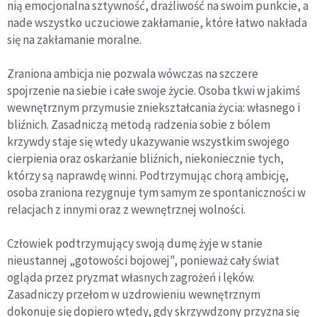
nią emocjonalna sztywność, drażliwość na swoim punkcie, a
nade wszystko uczuciowe zakłamanie, które łatwo nakłada
się na zakłamanie moralne.
Zraniona ambicja nie pozwala wówczas na szczere
spojrzenie na siebie i całe swoje życie. Osoba tkwi w jakimś
wewnętrznym przymusie zniekształcania życia: własnego i
bliźnich. Zasadniczą metodą radzenia sobie z bólem
krzywdy staje się wtedy ukazywanie wszystkim swojego
cierpienia oraz oskarżanie bliźnich, niekoniecznie tych,
którzy są naprawdę winni. Podtrzymując chorą ambicję,
osoba zraniona rezygnuje tym samym ze spontaniczności w
relacjach z innymi oraz z wewnętrznej wolności.
Człowiek podtrzymujący swoją dumę żyje w stanie
nieustannej „gotowości bojowej", ponieważ cały świat
ogląda przez pryzmat własnych zagrożeń i lęków.
Zasadniczy przełom w uzdrowieniu wewnętrznym
dokonuje się dopiero wtedy, gdy skrzywdzony przyzna się