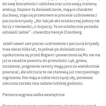
do swej bezradności i ubóstwa oraz uzna swoją zranioną
ambicję. Dopiero to doświadczenie, mające charakter
duchowy, staje się przełomem w procesie uzdrowienia z
poczucia krzywdy. „Nic tak jak akt ostatecznej pokory nie
leczy z nienawiści, z rozpaczy. To on ostatecznie pozwala
odnaleźć siebie" - stwierdza Henryk Elzenberg.
Jeżeli nawet sam proces uzdrowienia z poczucia krzywdy
trwa nieraz kilka lat, to jednak po doświadczeniu
upokorzenia się przed Bogiem i powierzenia się Mu nie ma
już w zasadzie powrotu do przeszłości. Lęk, gniew,
rozżalenie, pragnienie zemsty mogą jeszcze wielokrotnie
powracać, ale odczucia te nie stanowią już rzeczywistego
zagrożenia. Nie mają w sobie niszczącej siły, ponieważ
uleczona została rana zadana ludzkiej godności.
Pierwsza wygrana walka wewnętrzna
Pierwszym owocem wewnętrznego ukorzenia się przed