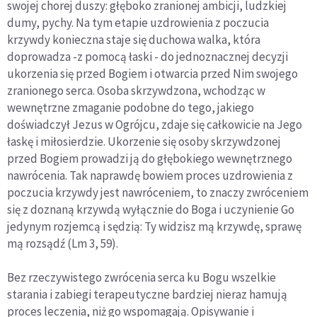
swojej chorej duszy: głęboko zranionej ambicji, ludzkiej
dumy, pychy. Na tym etapie uzdrowienia z poczucia
krzywdy konieczna staje się duchowa walka, która
doprowadza -z pomocą łaski - do jednoznacznej decyzji
ukorzenia się przed Bogiem i otwarcia przed Nim swojego
zranionego serca. Osoba skrzywdzona, wchodząc w
wewnętrzne zmaganie podobne do tego, jakiego
doświadczył Jezus w Ogrójcu, zdaje się całkowicie na Jego
łaskę i miłosierdzie. Ukorzenie się osoby skrzywdzonej
przed Bogiem prowadzi ją do głębokiego wewnętrznego
nawrócenia. Tak naprawdę bowiem proces uzdrowienia z
poczucia krzywdy jest nawróceniem, to znaczy zwróceniem
się z doznaną krzywdą wyłącznie do Boga i uczynienie Go
jedynym rozjemcą i sędzią: Ty widzisz mą krzywdę, sprawę
mą rozsądź (Lm 3, 59).
Bez rzeczywistego zwrócenia serca ku Bogu wszelkie
starania i zabiegi terapeutyczne bardziej nieraz hamują
proces leczenia, niż go wspomagają. Opisywanie i