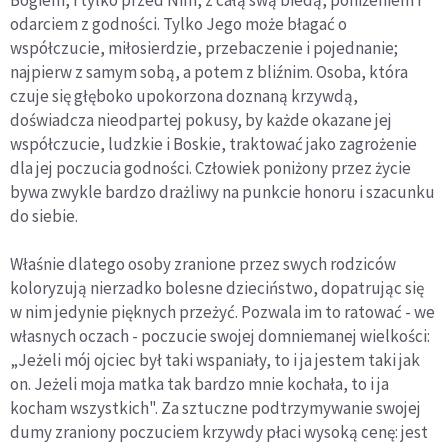
odarciem z godności. Tylko Jego może błagać o
współczucie, miłosierdzie, przebaczenie i pojednanie;
najpierw z samym sobą, a potem z bliźnim. Osoba, która
czuje się głęboko upokorzona doznaną krzywdą,
doświadcza nieodpartej pokusy, by każde okazane jej
współczucie, ludzkie i Boskie, traktować jako zagrożenie
dla jej poczucia godności. Człowiek poniżony przez życie
bywa zwykle bardzo drażliwy na punkcie honoru i szacunku
do siebie.
Właśnie dlatego osoby zranione przez swych rodziców
koloryzują nierzadko bolesne dzieciństwo, dopatrując się
w nim jedynie pięknych przeżyć. Pozwala im to ratować - we
własnych oczach - poczucie swojej domniemanej wielkości:
„Jeżeli mój ojciec był taki wspaniały, to i ja jestem taki jak
on. Jeżeli moja matka tak bardzo mnie kochała, to i ja
kocham wszystkich". Za sztuczne podtrzymywanie swojej
dumy zraniony poczuciem krzywdy płaci wysoką cenę: jest