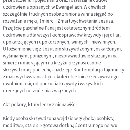
uzdrowienia opisanych w Ewangeliach. W chwilach
szczególnie trudnych osoba zraniona winna sięgać po
rozważanie męki, śmierci i Zmartwychwstania Jezusa.
Przejście paschalne Pana jest ostatecznym źródłem
uzdrowienia dla wszystkich: sprawców krzywdy i jej ofiar,
upokarzających i upokorzonych, winnych i niewinnych.
Utożsamienie się z Jezusem skrzywdzonym, oskarżonym,
wyśmianym, poniżonym, niesprawiedliwie skazanym na
śmierć i umierającym na krzyżu przynosi osobie
skrzywdzonej pociechę i nadzieję. Kontemplacja tajemnicy
Zmartwychwstania daje z kolei obietnicę rzeczywistego
uwolnienia się od poczucia krzywdy i wszystkich
dręczących uczuć z nią związanych.
Akt pokory, który leczy z nienawiści
Kiedy osoba skrzywdzona wejdzie w głęboką osobistą
modlitwę, staje się gotowa dotknąć centralnego nerwu