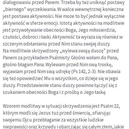
dialogowaniu przed Panem. Trzeba by też uniknąć postawy
„biernego" wyczekiwania. W walce wewnętrznej konieczna
jest postawa aktywności. Nie może to być jednak wyłącznie
aktywność w sferze emocji. Istotą aktywności na modlitwie
jest przywoływanie obecności Boga, Jego miłosierdzia,
czułości, dobroci i łaski. Aktywność ta wyraża się również w
szczerym odsłanianiu przed Nim stanu swojej duszy.
Na modlitwie skrzywdzony „wylewa swoją duszę" przed
Panem za przykładem Psalmisty: Głośno wołam do Pana,
głośno błagam Pana. Wylewam przed Nim swą troskę,
wyjawiam przed Nim swą udrękę (Ps 142, 2-3). Nie obawia
się też opowiedzieć Mu o wszystkim, co dzieje się w jego
duszy. Przedstawienie stanu duszy powinno łączyć się z
szukaniem obecności Boga i z prośbą o Jego łaskę.
Wzorem modlitwy w sytuacji skrzywdzenia jest Psalm 22,
którym modli się Jezus tuż przed śmiercią, ofiarując
swojemu Ojcu przebłaganie za wszystkie ludzkie
nieprawości oraz krzywdy i obarczając się całym złem, jakie