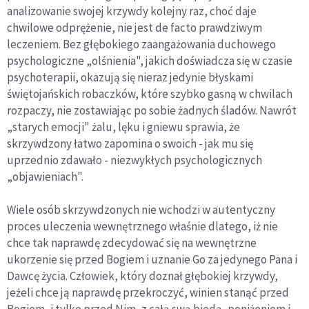
analizowanie swojej krzywdy kolejny raz, choć daje
chwilowe odprężenie, nie jest de facto prawdziwym
leczeniem. Bez głębokiego zaangażowania duchowego
psychologiczne „olśnienia", jakich doświadcza się w czasie
psychoterapii, okazują się nieraz jedynie błyskami
świętojańskich robaczków, które szybko gasną w chwilach
rozpaczy, nie zostawiając po sobie żadnych śladów. Nawrót
„starych emocji" żalu, lęku i gniewu sprawia, że
skrzywdzony łatwo zapomina o swoich - jak mu się
uprzednio zdawało - niezwykłych psychologicznych
„objawieniach".
Wiele osób skrzywdzonych nie wchodzi w autentyczny
proces uleczenia wewnętrznego właśnie dlatego, iż nie
chce tak naprawdę zdecydować się na wewnętrzne
ukorzenie się przed Bogiem i uznanie Go za jedynego Pana i
Dawcę życia. Człowiek, który doznał głębokiej krzywdy,
jeżeli chce ją naprawdę przekroczyć, winien stanąć przed
Bogiem, i tylko przed Nim, z całą swą biedą, poniżeniem i