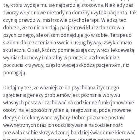
tę, która wydaje mu się najbardziej stosowna. Niekiedy zaś
tworzy wręcz nowe metody na doraźny użytek pacjenta. Tak
czynią prawdziwi mistrzowie psychoterapii. Wiedzą też
dobrze, że to nie oni dają pacjentowi klucz do zdrowia
psychicznego, ale on sam odnajduje go w sobie. Terapeuci
skłonni do przeceniania swoich usług bywają zwykle mało
skuteczni. Ci zaś, którzy pomniejszają czy wręcz lekceważą
wymiar duchowy i moralny w procesie uzdrowienia z
poczucia krzywdy, często więcej szkodzą pacjentom, niż
pomagają.
Dodajmy też, że ważniejsze od psychoanalitycznego
zgłębienia genezy problemów jest poznanie wpływu
własnych postaw i zachowań na codzienne funkcjonowanie
osoby: na jej sposób myślenia, reagowania, podejmowane
decyzje i dokonywane wybory. Dobre poznanie postaw
wewnętrznych oraz ich oddziaływanie na codzienność
pozwala osobie skrzywdzonej bardziej świadomie kierować
swymi potrzebami, pragnieniami i doraźnymi odczuciami.