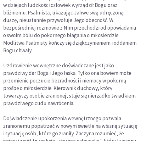
w dziejach ludzkości człowiek wyrządził Bogu oraz
bliźniemu. Psalmista, ukazując Jahwe swą udręczoną
duszę, nieustannie przywołuje Jego obecność. W
bezpośredniej rozmowie z Nim przechodzi od opowiadania
o swoim bólu do pokornego błagania o miłosierdzie.
Modlitwa Psalmisty kończy się dziękczynieniem i oddaniem
Bogu chwały.
Uzdrowienie wewnętrzne doświadczane jest jako
prawdziwy dar Boga i Jego łaska. Tylko ona bowiem może
przemienić poczucie bezradności i niemocy w pokorną
prośbę o miłosierdzie. Kierownik duchowy, który
towarzyszy osobie zranionej, staje się nierzadko świadkiem
prawdziwego cudu nawrócenia.
Doświadczenie upokorzenia wewnętrznego pozwala
zranionemu popatrzeć w nowym świetle na własną sytuację
i sytuację osób, które go zraniły. Zaczyna rozumieć, że
gniew i złość to reakcje „starego człowieka", który kuszony