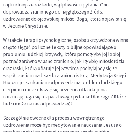
najtrudniejsze rozterki, wątpliwości i pytania. Ono
doprowadza zranionego do najgłębszego źródła
uzdrowienia: do ojcowskiej miłości Boga, która objawiła się
w Jezusie Chrystusie.
W trakcie terapii psychologicznej osoba skrzywdzona winna
często sięgać po liczne teksty biblijne opowiadające o
problemie ludzkiej krzywdy, które pomogłyby jej lepiej
poznać zarówno własne zranienie, jak i głębię miłosierdzia
oraz łaski, którą ofiaruje jej Stwórca pochylający się ze
współczuciem nad każdą zranioną istotą. Medytacja Księgi
Hioba z jej szukaniem odpowiedzi na problem ludzkiego
cierpienia może okazać się bezcenna dla ukojenia
narzucającego się rozpaczliwego pytania: Dlaczego? Któż z
ludzi może na nie odpowiedzieć?
Szczególnie owocne dla procesu wewnętrznego
uzdrowienia może być medytowanie nauczania Jezusa o
przebaczeniu i pojednaniu oraz rozważanie cudów