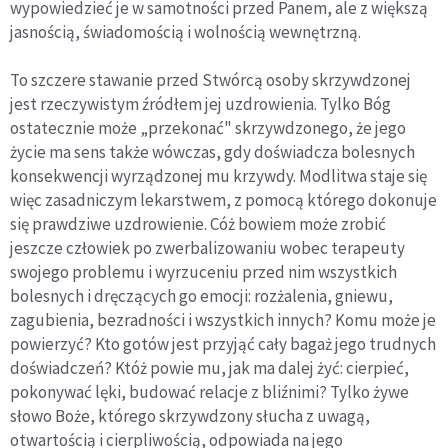
wypowiedzieć je w samotności przed Panem, ale z większą
jasnością, świadomością i wolnością wewnętrzną.
To szczere stawanie przed Stwórcą osoby skrzywdzonej
jest rzeczywistym źródłem jej uzdrowienia. Tylko Bóg
ostatecznie może „przekonać" skrzywdzonego, że jego
życie ma sens także wówczas, gdy doświadcza bolesnych
konsekwencji wyrządzonej mu krzywdy. Modlitwa staje się
więc zasadniczym lekarstwem, z pomocą którego dokonuje
się prawdziwe uzdrowienie. Cóż bowiem może zrobić
jeszcze człowiek po zwerbalizowaniu wobec terapeuty
swojego problemu i wyrzuceniu przed nim wszystkich
bolesnych i dręczących go emocji: rozżalenia, gniewu,
zagubienia, bezradności i wszystkich innych? Komu może je
powierzyć? Kto gotów jest przyjąć cały bagaż jego trudnych
doświadczeń? Któż powie mu, jak ma dalej żyć: cierpieć,
pokonywać lęki, budować relacje z bliźnimi? Tylko żywe
słowo Boże, którego skrzywdzony słucha z uwagą,
otwartością i cierpliwością, odpowiada na jego