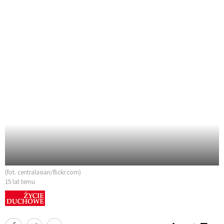
(fot. centralasian/flickr.com)
15 lat temu