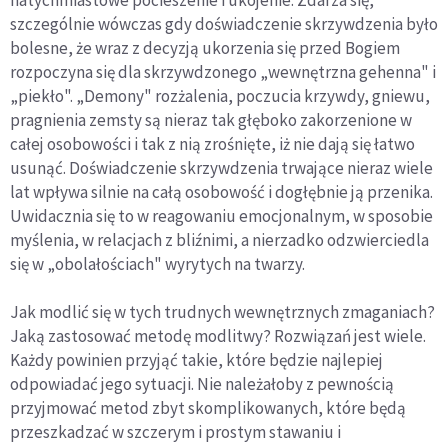
szczególnie wówczas gdy doświadczenie skrzywdzenia było
bolesne, że wraz z decyzją ukorzenia się przed Bogiem
rozpoczyna się dla skrzywdzonego „wewnętrzna gehenna" i
„piekło". „Demony" rozżalenia, poczucia krzywdy, gniewu,
pragnienia zemsty są nieraz tak głęboko zakorzenione w
całej osobowości i tak z nią zrośnięte, iż nie dają się łatwo
usunąć. Doświadczenie skrzywdzenia trwające nieraz wiele
lat wpływa silnie na całą osobowość i dogłębnie ją przenika.
Uwidacznia się to w reagowaniu emocjonalnym, w sposobie
myślenia, w relacjach z bliźnimi, a nierzadko odzwierciedla
się w „obolałościach" wyrytych na twarzy.
Jak modlić się w tych trudnych wewnętrznych zmaganiach?
Jaką zastosować metodę modlitwy? Rozwiązań jest wiele.
Każdy powinien przyjąć takie, które będzie najlepiej
odpowiadać jego sytuacji. Nie należałoby z pewnością
przyjmować metod zbyt skomplikowanych, które będą
przeszkadzać w szczerym i prostym stawaniu i