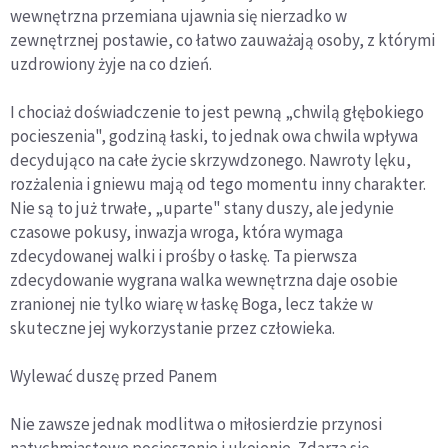
wewnętrzna przemiana ujawnia się nierzadko w
zewnętrznej postawie, co łatwo zauważają osoby, z którymi
uzdrowiony żyje na co dzień.
I chociaż doświadczenie to jest pewną „chwilą głębokiego
pocieszenia", godziną łaski, to jednak owa chwila wpływa
decydująco na całe życie skrzywdzonego. Nawroty lęku,
rozżalenia i gniewu mają od tego momentu inny charakter.
Nie są to już trwałe, „uparte" stany duszy, ale jedynie
czasowe pokusy, inwazja wroga, która wymaga
zdecydowanej walki i prośby o łaskę. Ta pierwsza
zdecydowanie wygrana walka wewnętrzna daje osobie
zranionej nie tylko wiarę w łaskę Boga, lecz także w
skuteczne jej wykorzystanie przez człowieka.
Wylewać duszę przed Panem
Nie zawsze jednak modlitwa o miłosierdzie przynosi
natychmiastowe pocieszenie i ukojenie. Zdarza się,