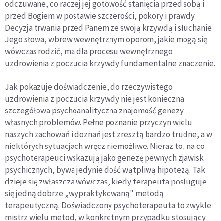
odczuwane, co raczej jej gotowość stanięcia przed sobą i
przed Bogiem w postawie szczerości, pokory i prawdy.
Decyzja trwania przed Panem ze swoją krzywdą i słuchanie
Jego słowa, wbrew wewnętrznym oporom, jakie mogą się
wówczas rodzić, ma dla procesu wewnętrznego
uzdrowienia z poczucia krzywdy fundamentalne znaczenie.
Jak pokazuje doświadczenie, do rzeczywistego
uzdrowienia z poczucia krzywdy nie jest konieczna
szczegółowa psychoanalityczna znajomość genezy
własnych problemów. Pełne poznanie przyczyn wielu
naszych zachowań i doznań jest zresztą bardzo trudne, a w
niektórych sytuacjach wręcz niemożliwe. Nieraz to, na co
psychoterapeuci wskazują jako genezę pewnych zjawisk
psychicznych, bywa jedynie dość wątpliwą hipotezą. Tak
dzieje się zwłaszcza wówczas, kiedy terapeuta posługuje
się jedną dobrze „wypraktykowaną" metodą
terapeutyczną. Doświadczony psychoterapeuta to zwykle
mistrz wielu metod, w konkretnym przypadku stosujący