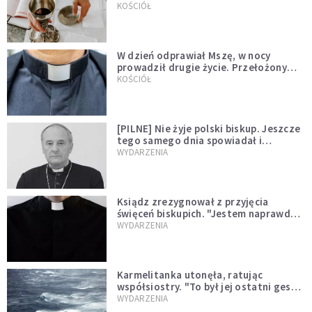
KOŚCIÓŁ
W dzień odprawiał Mszę, w nocy
prowadził drugie życie. Przełożony
kazał mu opuścić zakon
KOŚCIÓŁ
[PILNE] Nie żyje polski biskup. Jeszcze
tego samego dnia spowiadał i
sprawował Mszę świętą
WYDARZENIA
Ksiądz zrezygnował z przyjęcia
święceń biskupich. "Jestem naprawdę
niegodny"
WYDARZENIA
Karmelitanka utonęła, ratując
współsiostry. "To był jej ostatni gest
miłości"
WYDARZENIA