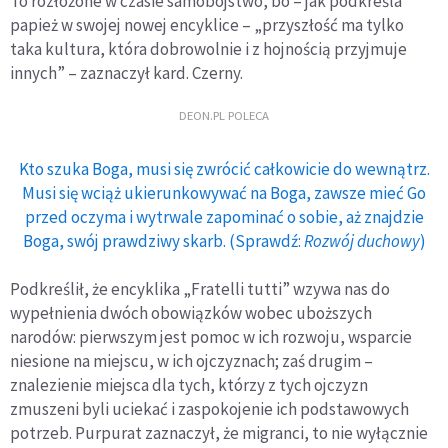
To rozłożone w czasie samobójstwo, bo – jak podkreśla
papież w swojej nowej encyklice – „przyszłość ma tylko
taka kultura, która dobrowolnie i z hojnością przyjmuje
innych” – zaznaczył kard. Czerny.
DEON.PL POLECA
Kto szuka Boga, musi się zwrócić całkowicie do wewnątrz.
Musi się wciąż ukierunkowywać na Boga, zawsze mieć Go
przed oczyma i wytrwale zapominać o sobie, aż znajdzie
Boga, swój prawdziwy skarb. (Sprawdź:
Rozwój duchowy
)
Podkreślił, że encyklika „Fratelli tutti” wzywa nas do
wypełnienia dwóch obowiązków wobec uboższych
narodów: pierwszym jest pomoc w ich rozwoju, wsparcie
niesione na miejscu, w ich ojczyznach; zaś drugim –
znalezienie miejsca dla tych, którzy z tych ojczyzn
zmuszeni byli uciekać i zaspokojenie ich podstawowych
potrzeb. Purpurat zaznaczył, że migranci, to nie wyłącznie