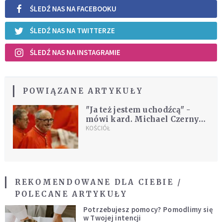
ŚLEDŹ NAS NA FACEBOOKU
ŚLEDŹ NAS NA TWITTERZE
ŚLEDŹ NAS NA INSTAGRAMIE
POWIĄZANE ARTYKUŁY
"Ja też jestem uchodźcą" -
mówi kard. Michael Czerny
SJ
KOŚCIÓŁ
REKOMENDOWANE DLA CIEBIE /
POLECANE ARTYKUŁY
Potrzebujesz pomocy? Pomodlimy się
w Twojej intencji