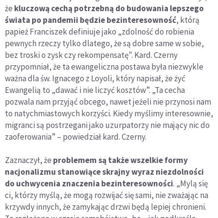
że
kluczową cechą potrzebną do budowania lepszego
świata po pandemii będzie bezinteresowność
, którą
papież Franciszek definiuje jako „zdolność do robienia
pewnych rzeczy tylko dlatego, że są dobre same w sobie,
bez troski o zysk czy rekompensatę". Kard. Czerny
przypomniał, że ta ewangeliczna postawa była niezwykle
ważna dla św. Ignacego z Loyoli, który napisał, że żyć
Ewangelią to „dawać i nie liczyć kosztów”. „Ta cecha
pozwala nam przyjąć obcego, nawet jeżeli nie przynosi nam
to natychmiastowych korzyści. Kiedy myślimy interesownie,
migranci są postrzegani jako uzurpatorzy nie mający nic do
zaoferowania” – powiedział kard. Czerny.
Zaznaczył, że
problemem są także wszelkie formy
nacjonalizmu stanowiące skrajny wyraz niezdolności
do uchwycenia znaczenia bezinteresowności
. „Mylą się
ci, którzy myślą, że mogą rozwijać się sami, nie zważając na
krzywdy innych, że zamykając drzwi będą lepiej chronieni.