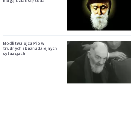
mogą dziać się cuda
Modlitwa ojca Pio w
trudnych i beznadziejnych
sytuacjach