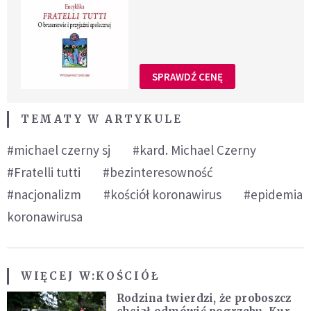
SPRAWDŹ CENĘ
TEMATY W ARTYKULE
#michael czerny sj
#kard. Michael Czerny
#Fratelli tutti
#bezinteresowność
#nacjonalizm
#kościół koronawirus
#epidemia
koronawirusa
WIĘCEJ W:
KOŚCIÓŁ
Rodzina twierdzi, że proboszcz