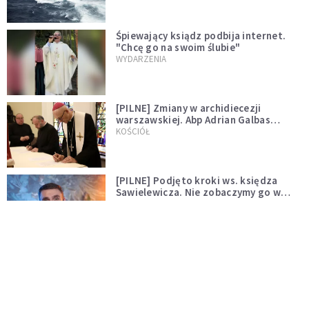
Śpiewający ksiądz podbija internet.
"Chcę go na swoim ślubie"
WYDARZENIA
[PILNE] Zmiany w archidiecezji
warszawskiej. Abp Adrian Galbas
wręczył dekrety nowym proboszczom
KOŚCIÓŁ
[PILNE] Podjęto kroki ws. księdza
Sawielewicza. Nie zobaczymy go w
mediach
WYDARZENIA