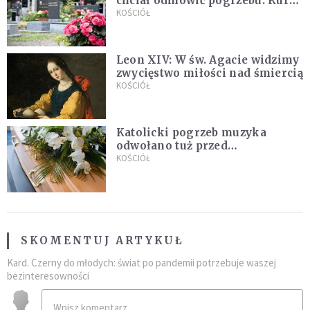
chciał odmówić pogrzebu. Kuria
zapowiada wyjaśnienia
KOŚCIÓŁ
Leon XIV: W św. Agacie widzimy
zwycięstwo miłości nad śmiercią
KOŚCIÓŁ
Katolicki pogrzeb muzyka
odwołano tuż przed
uroczystością. Powodem była
KOŚCIÓŁ
przynależność do masonerii
SKOMENTUJ ARTYKUŁ
Kard. Czerny do młodych: świat po pandemii potrzebuje waszej
bezinteresowności