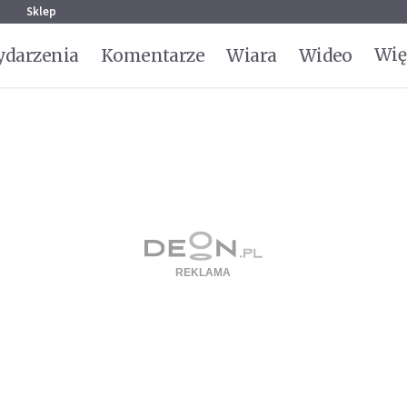
g
Sklep
Wię
darzenia
Komentarze
Wiara
Wideo