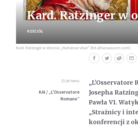
Kard. Ratzinger w 
KOŚCIÓŁ
Kard. Ratzinger w obronie „Humanae vitae” (fot.athanasiuscm.com)
15 lat temu
„L'Osservatore
Josepha Ratzing
KAI / „L'Osservatore
Romano”
Pawła VI. Watyk
„Strażnicy i int
konferencji z ok