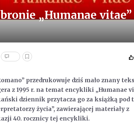
obronie „Humanae vitae”
 Romano” przedrukowuje dziś mało znany tek
era z 1995 r. na temat encykliki „Humanae v
ański dziennik przytacza go za książką pod 
erpretatorzy życia”, zawierającej materiały z
azji 40. rocznicy tej encykliki.