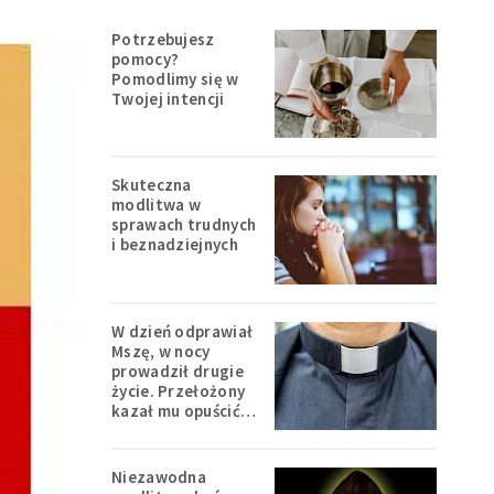
Potrzebujesz
pomocy?
Pomodlimy się w
Twojej intencji
Skuteczna
modlitwa w
sprawach trudnych
i beznadziejnych
W dzień odprawiał
Mszę, w nocy
prowadził drugie
życie. Przełożony
kazał mu opuścić
zakon
Niezawodna