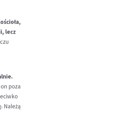
ościoła,
, lecz
iczu
lnie.
 on poza
zeciwko
ę. Należą