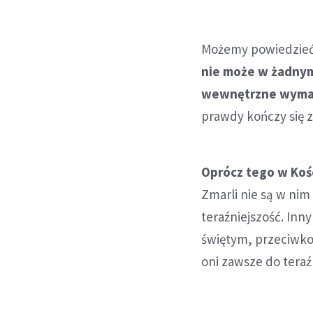
Możemy powiedzieć,
nie może w żadnym
wewnętrzne wyma
prawdy kończy się 
Oprócz tego w Kośc
Zmarli nie są w ni
teraźniejszość. Inn
świętym, przeciwko 
oni zawsze do teraźn