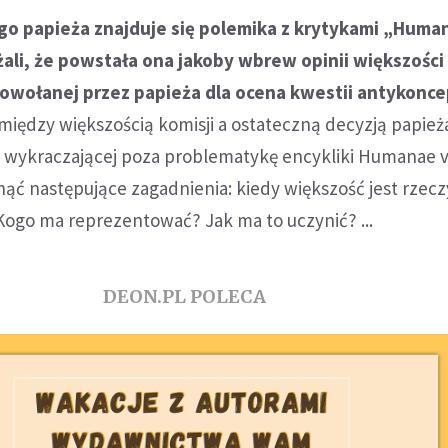
ego papieża znajduje się polemika z krytykami „Huma
żali, że powstała ona jakoby wbrew opinii większości
owołanej przez papieża dla ocena kwestii antykoncep
między większością komisji a ostateczną decyzją papież
, wykraczającej poza problematykę encykliki Humanae v
ąć następujące zagadnienia: kiedy większość jest rzecz
ogo ma reprezentować? Jak ma to uczynić? ...
DEON.PL POLECA