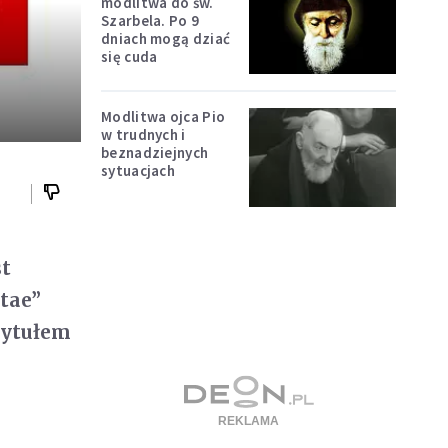
modlitwa do św.
Szarbela. Po 9
dniach mogą dziać
się cuda
Modlitwa ojca Pio
w trudnych i
beznadziejnych
sytuacjach
st
itae”
tytułem