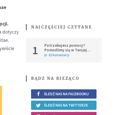
nae
cji.
NAJCZĘŚCIEJ CZYTANE
a dotyczy
itae.
Potrzebujesz pomocy?
1
ywiście
Pomodlimy się w Twojej
intencji
62 komentarzy
BĄDŹ NA BIEŻĄCO
ŚLEDŹ NAS NA FACEBOOKU
ŚLEDŹ NAS NA TWITTERZE