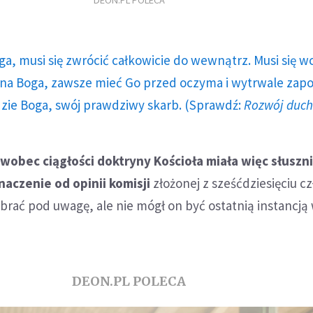
DEON.PL POLECA
ga, musi się zwrócić całkowicie do wewnątrz. Musi się w
a Boga, zawsze mieć Go przed oczyma i wytrwale zap
dzie Boga, swój prawdziwy skarb. (Sprawdź:
Rozwój duc
obec ciągłości doktryny Kościoła miała więc słuszni
naczenie od opinii komisji
złożonej z sześćdziesięciu c
o brać pod uwagę, ale nie mógł on być ostatnią instancją
DEON.PL POLECA