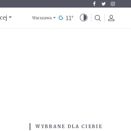
11
°
cej
Warszawa
WYBRANE DLA CIEBIE