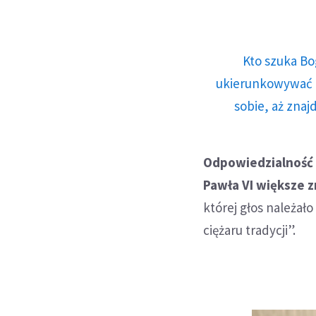
Kto szuka Bo
ukierunkowywać n
sobie, aż znaj
Odpowiedzialność w
Pawła VI większe z
której głos należał
ciężaru tradycji”.