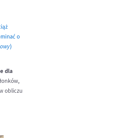
ciąż
ominać o
howy
)
e dla
złonków,
 w obliczu