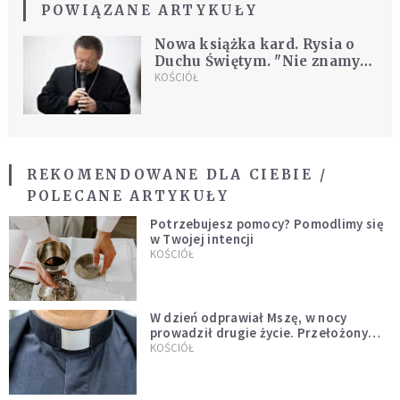
POWIĄZANE ARTYKUŁY
Nowa książka kard. Rysia o
Duchu Świętym. "Nie znamy
prawdy, jeśli nie znamy Boga
KOŚCIÓŁ
w sposób osobisty"
REKOMENDOWANE DLA CIEBIE /
POLECANE ARTYKUŁY
Potrzebujesz pomocy? Pomodlimy się
w Twojej intencji
KOŚCIÓŁ
W dzień odprawiał Mszę, w nocy
prowadził drugie życie. Przełożony
kazał mu opuścić zakon
KOŚCIÓŁ