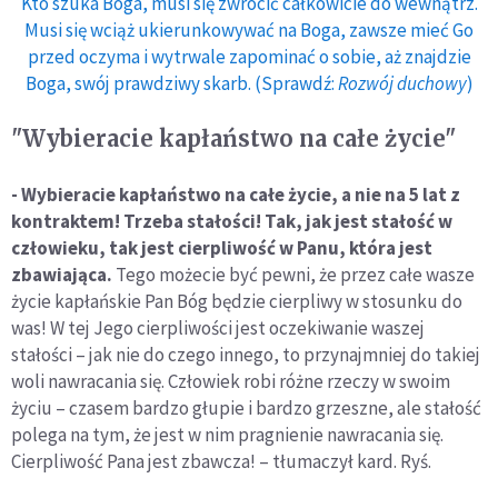
Kto szuka Boga, musi się zwrócić całkowicie do wewnątrz.
Musi się wciąż ukierunkowywać na Boga, zawsze mieć Go
przed oczyma i wytrwale zapominać o sobie, aż znajdzie
Boga, swój prawdziwy skarb. (Sprawdź:
Rozwój duchowy
)
"Wybieracie kapłaństwo na całe życie"
- Wybieracie kapłaństwo na całe życie, a nie na 5 lat z
kontraktem! Trzeba stałości! Tak, jak jest stałość w
człowieku, tak jest cierpliwość w Panu, która jest
zbawiająca.
Tego możecie być pewni, że przez całe wasze
życie kapłańskie Pan Bóg będzie cierpliwy w stosunku do
was! W tej Jego cierpliwości jest oczekiwanie waszej
stałości – jak nie do czego innego, to przynajmniej do takiej
woli nawracania się. Człowiek robi różne rzeczy w swoim
życiu – czasem bardzo głupie i bardzo grzeszne, ale stałość
polega na tym, że jest w nim pragnienie nawracania się.
Cierpliwość Pana jest zbawcza! – tłumaczył kard. Ryś.