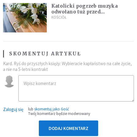
Katolicki pogrzeb muzyka
odwołano tuż przed
uroczystością. Powodem była
KOŚCIÓŁ
przynależność do masonerii
SKOMENTUJ ARTYKUŁ
Kard. Ryś do przyszłych księży: Wybieracie kapłaństwo na całe życie,
a nie na 5-letni kontrakt
Zaloguj się
lub
skomentuj jako Gość
Twój komentarz będzie moderowany
DODAJ KOMENTARZ