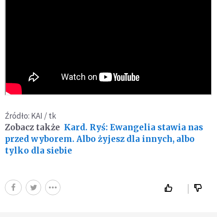
Źródło: KAI / tk
Zobacz także
Kard. Ryś: Ewangelia stawia nas
przed wyborem. Albo żyjesz dla innych, albo
tylko dla siebie