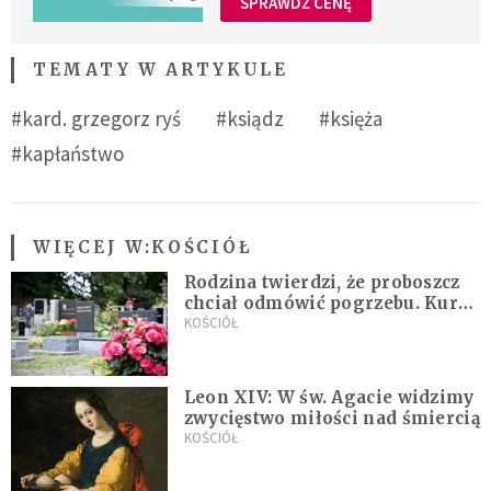
SPRAWDŹ CENĘ
TEMATY W ARTYKULE
#kard. grzegorz ryś
#ksiądz
#księża
#kapłaństwo
WIĘCEJ W:
KOŚCIÓŁ
Rodzina twierdzi, że proboszcz
chciał odmówić pogrzebu. Kuria
zapowiada wyjaśnienia
KOŚCIÓŁ
Leon XIV: W św. Agacie widzimy
zwycięstwo miłości nad śmiercią
KOŚCIÓŁ