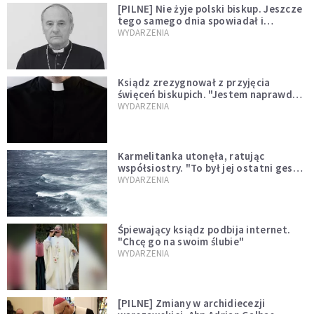
[PILNE] Nie żyje polski biskup. Jeszcze
tego samego dnia spowiadał i
sprawował Mszę świętą
WYDARZENIA
Ksiądz zrezygnował z przyjęcia
święceń biskupich. "Jestem naprawdę
niegodny"
WYDARZENIA
Karmelitanka utonęła, ratując
współsiostry. "To był jej ostatni gest
miłości"
WYDARZENIA
Śpiewający ksiądz podbija internet.
"Chcę go na swoim ślubie"
WYDARZENIA
[PILNE] Zmiany w archidiecezji