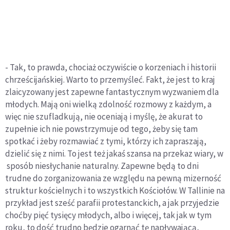
- Tak, to prawda, chociaż oczywiście o korzeniach i historii
chrześcijańskiej. Warto to przemyśleć. Fakt, że jest to kraj
zlaicyzowany jest zapewne fantastycznym wyzwaniem dla
młodych. Mają oni wielką zdolność rozmowy z każdym, a
więc nie szufladkują, nie oceniają i myślę, że akurat to
zupełnie ich nie powstrzymuje od tego, żeby się tam
spotkać i żeby rozmawiać z tymi, którzy ich zapraszają,
dzielić się z nimi. To jest też jakaś szansa na przekaz wiary, w
sposób niesłychanie naturalny. Zapewne będą to dni
trudne do zorganizowania ze względu na pewną mizerność
struktur kościelnych i to wszystkich Kościołów. W Tallinie na
przykład jest sześć parafii protestanckich, a jak przyjedzie
choćby pięć tysięcy młodych, albo i więcej, tak jak w tym
roku, to dość trudno będzie ogarnąć tę napływającą,