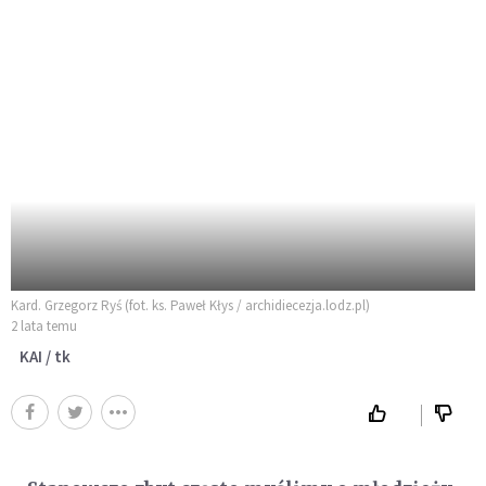
Kard. Grzegorz Ryś (fot. ks. Paweł Kłys / archidiecezja.lodz.pl)
2 lata temu
KAI / tk