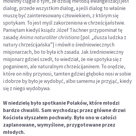
mówimy ciągle o tym, że dzisiaj metodą ewangelizacji jest
dialog, przede wszystkim dialog, a jeśli dialog to właśnie
muszę być zainteresowany człowiekiem, z którym się
spotykam. To jest myśl zakorzeniona w chrześcijaństwie.
Pamiętam kiedyś ksiądz Józef Tischner przypominał tę
zasadę:
Anima naturaliter christiana
[pol. „dusza ludzka z
natury chrześcijańska”] i mówił o średniowiecznych
misjonarzach, bo to była ich zasada. Jak średniowieczny
misjonarz gdzieś szedł, to wiedział, że nie spotyka się z
poganinem, ale naturalnym chrześcijaninem. To orędzie,
które on niby przynosi, tamten gdzieś głęboko nosi w sobie
i dobrze by było je wydobyć, albo samemu je przyjąć, kiedy
się z niego wydobywa.
W niedzielę było spotkanie Polaków, które młodzi
bardzo chwalili. Sam wychodząc przez główne drzwi
Kościoła słyszałem pochwały. Było ono w całości
zaplanowane, wymyślone, przygotowane przez
młodych.