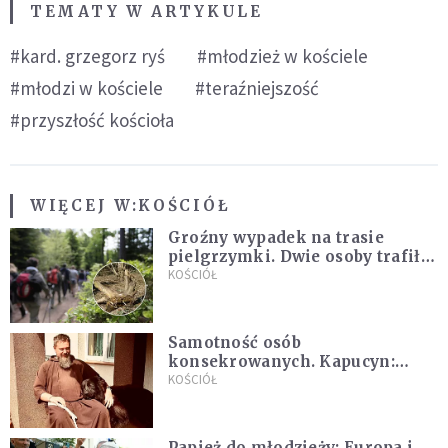
TEMATY W ARTYKULE
#kard. grzegorz ryś
#młodzież w kościele
#młodzi w kościele
#teraźniejszość
#przyszłość kościoła
WIĘCEJ W:
KOŚCIÓŁ
Groźny wypadek na trasie
pielgrzymki. Dwie osoby trafiły
do szpitala
KOŚCIÓŁ
Samotność osób
konsekrowanych. Kapucyn:
Życie w pojedynkę rzadko jest
KOŚCIÓŁ
sielanką
Papież do młodzieży: Europa i