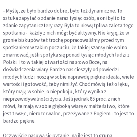
- Myślę, że było bardzo dobre, było też dynamiczne. To
sztuka zapytać o zdanie naraz tysiąc osób, a oni byli o to
zdanie zapytani cztery razy. Była to niewątpliwa zaleta tego
spotkania - każdy z nich mógł być aktywny. Nie kryję, że w
gronie biskupów też trochę popracowaliśmy przed tym
spotkaniem w takim poczuciu, że takiej szansy nie wolno
zmarnować, jeśli spotyka się ponad tysiąc młodych ludzi z
Polski. I to w takiej otwartości na słowo Boże, na
doświadczenia wiary. Bardzo nas cieszyły odpowiedzi
młodych ludzi: noszą w sobie naprawdę piękne ideała, wiele
wartości i gotowość, żeby nimi żyć. Choć mówią też o lęku,
który mają w sobie, o niepokoju, który wynika z
nieprzewidywalności życia. Jeśli jednak 85 proc. z nich
mówi, że mają w sobie głęboką wiarę w małżeństwo, które
jest trwałe, nierozerwalne, przeżywane z Bogiem - to jest to
bardzo piękne.
Oczywiście nasuwa się pytanie, na ile jest to grupa