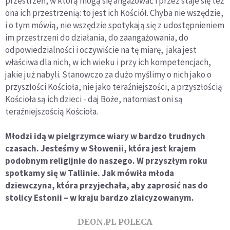
przestrzeń, w którą mogą się angażować i przez staje się też
ona ich przestrzenią: to jest ich Kościół. Chyba nie wszędzie,
i o tym mówią, nie wszędzie spotykają się z udostępnieniem
im przestrzeni do działania, do zaangażowania, do
odpowiedzialności i oczywiście na tę miarę, jaka jest
właściwa dla nich, w ich wieku i przy ich kompetencjach,
jakie już nabyli. Stanowczo za dużo myślimy o nich jako o
przyszłości Kościoła, nie jako teraźniejszości, a przyszłością
Kościoła są ich dzieci - daj Boże, natomiast oni są
teraźniejszością Kościoła.
Młodzi idą w pielgrzymce wiary w bardzo trudnych
czasach. Jesteśmy w Słowenii, która jest krajem
podobnym religijnie do naszego. W przyszłym roku
spotkamy się w Tallinie. Jak mówiła młoda
dziewczyna, która przyjechała, aby zaprosić nas do
stolicy Estonii – w kraju bardzo zlaicyzowanym.
DEON.PL POLECA