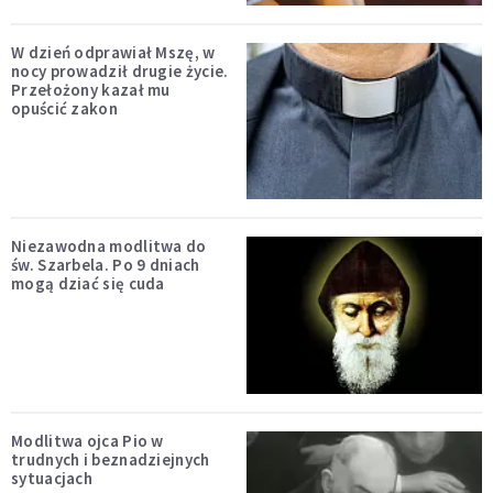
W dzień odprawiał Mszę, w
nocy prowadził drugie życie.
Przełożony kazał mu
opuścić zakon
Niezawodna modlitwa do
św. Szarbela. Po 9 dniach
mogą dziać się cuda
Modlitwa ojca Pio w
trudnych i beznadziejnych
sytuacjach