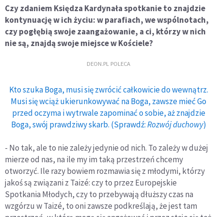
Czy zdaniem Księdza Kardynała spotkanie to znajdzie
kontynuację w ich życiu: w parafiach, we wspólnotach,
czy pogłębią swoje zaangażowanie, a ci, którzy w nich
nie są, znajdą swoje miejsce w Kościele?
DEON.PL POLECA
Kto szuka Boga, musi się zwrócić całkowicie do wewnątrz.
Musi się wciąż ukierunkowywać na Boga, zawsze mieć Go
przed oczyma i wytrwale zapominać o sobie, aż znajdzie
Boga, swój prawdziwy skarb. (Sprawdź:
Rozwój duchowy
)
- No tak, ale to nie zależy jedynie od nich. To zależy w dużej
mierze od nas, na ile my im taką przestrzeń chcemy
otworzyć. Ile razy bowiem rozmawia się z młodymi, którzy
jakoś są związani z Taizé: czy to przez Europejskie
Spotkania Młodych, czy to przebywają dłuższy czas na
wzgórzu w Taizé, to oni zawsze podkreślają, że jest tam