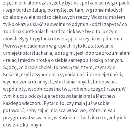
zajęć nie miałem czasu, żeby być na spotkaniach w grupach,
i tego bardzo żałuję, bo myślę, że tam, w gronie młodych
działo się wiele bardzo ciekawych rzeczy. Wczoraj miałem
tylko okazję usiąść ze swoimi młodymi z Łodzi i zapytać co
robili na spotkaniach. Bardzo ciekawe było to, o czym
mówili. Były to pytania otwierające ku życiu wspólnemu.
Pierwszym zadaniem w grupach było kształtowanie
umiejętności słuchania, a drugim, jeśli dobrze zrozumiałem
- relacji między troską o siebie samego a troską o innych.
Sądzę, że bracia chcieli to powiązać z tym, czym żyje
Kościół, czyli z Synodem o synodalności: z umiejętnością
wychodzenia do innych, słuchania innych, budowania
wspólnoty, współuczestnictwa, robienia czegoś razem. W
tym kluczu odczytuję też rozważania brata Matthew
każdego wieczoru. Pytał o to, czy mają już w sobie
gotowość, żeby zająć miejsca właściwe, które im Pan
przygotował w świecie, w Kościele. Chodziło o to, żeby ich
otwierać ku innym.