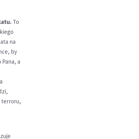
katu.
To
skiego
iata na
hce, by
 Pana, a
a
dzi,
terroru,
zuje