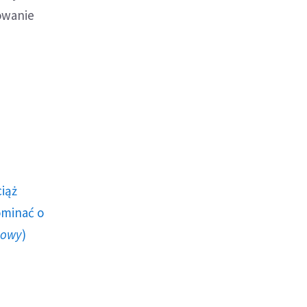
zowanie
ciąż
ominać o
howy
)