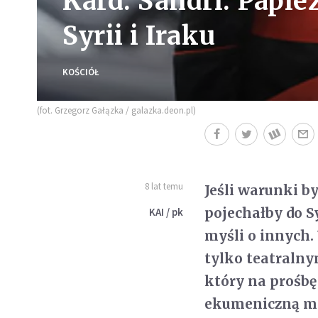
Kard. Sandri: Papie
Syrii i Iraku
KOŚCIÓŁ
(fot. Grzegorz Gałązka / galazka.deon.pl)
8 lat temu
Jeśli warunki by
pojechałby do Sy
KAI / pk
myśli o innych.
tylko teatralny
który na prośbę
ekumeniczną mo