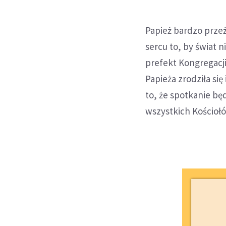
Papież bardzo prze
sercu to, by świat n
prefekt Kongregacji
Papieża zrodziła się
to, że spotkanie bę
wszystkich Kościołó