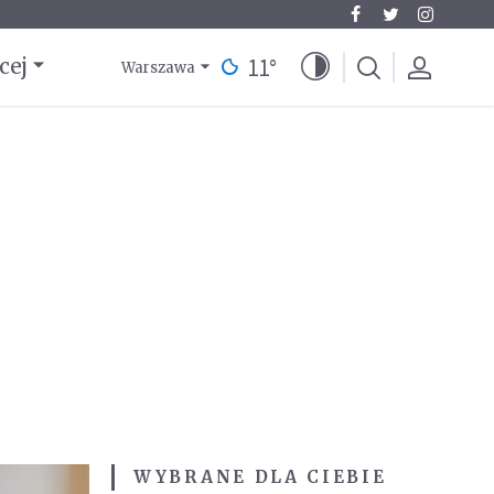
11
°
cej
Warszawa
WYBRANE DLA CIEBIE