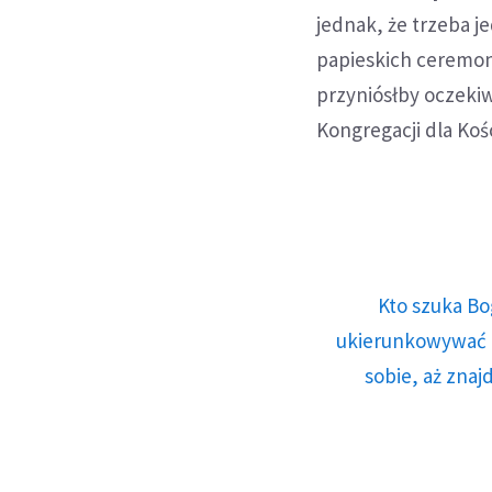
jednak, że trzeba j
papieskich ceremoni
przyniósłby oczeki
Kongregacji dla Ko
Kto szuka Bo
ukierunkowywać n
sobie, aż znaj