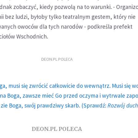
ednak zobaczyć, kiedy pozwolą na to warunki. - Organi
i bez ludzi, byłoby tylko teatralnym gestem, który nie
wanych owoców dla tych narodów - podkreśla prefekt
ściołów Wschodnich.
DEON.PL POLECA
ga, musi się zwrócić całkowicie do wewnątrz. Musi się w
a Boga, zawsze mieć Go przed oczyma i wytrwale zap
dzie Boga, swój prawdziwy skarb. (Sprawdź:
Rozwój duc
DEON.PL POLECA