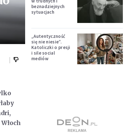
do
w trudnych i
beznadziejnych
sytuacjach
„Autentyczność
się nie niesie”.
Katoliczki o presji
i sile social
mediów
ylko
yłaby
dri,
u Włoch