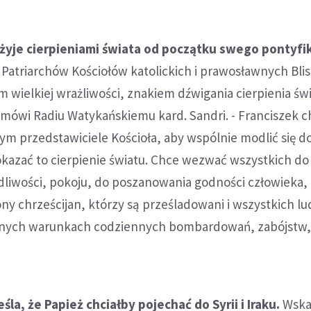
 żyje cierpieniami świata od początku swego pontyfi
 Patriarchów Kościołów katolickich i prawosławnych Bli
 wielkiej wrażliwości, znakiem dźwigania cierpienia św
mówi Radiu Watykańskiemu kard. Sandri. - Franciszek c
ym przedstawiciele Kościoła, aby wspólnie modlić się do
kazać to cierpienie światu. Chce wezwać wszystkich do
liwości, pokoju, do poszanowania godności człowieka, 
ny chrześcijan, którzy są prześladowani i wszystkich lu
sznych warunkach codziennych bombardowań, zabójstw, 
śla, że Papież chciałby pojechać do Syrii i Iraku.
Wska