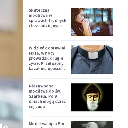
Skuteczna
modlitwa w
sprawach trudnych
i beznadziejnych
W dzień odprawiał
Mszę, w nocy
prowadził drugie
życie. Przełożony
kazał mu opuścić
zakon
Niezawodna
modlitwa do św.
Szarbela. Po 9
dniach mogą dziać
się cuda
Modlitwa ojca Pio