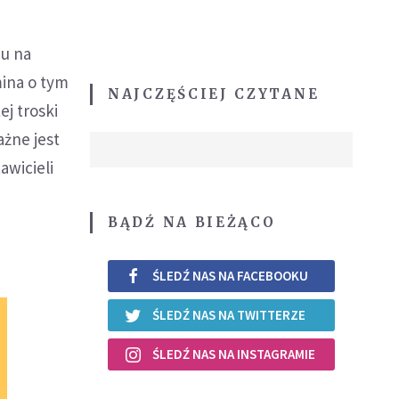
mu na
mina o tym
NAJCZĘŚCIEJ CZYTANE
ej troski
ażne jest
awicieli
BĄDŹ NA BIEŻĄCO
ŚLEDŹ NAS NA FACEBOOKU
ŚLEDŹ NAS NA TWITTERZE
ŚLEDŹ NAS NA INSTAGRAMIE