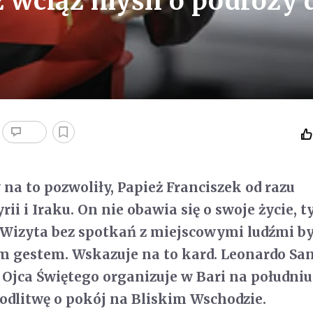
ż wciąż myśli o podróży 
 na to pozwoliły, Papież Franciszek od razu
rii i Iraku. On nie obawia się o swoje życie, t
 Wizyta bez spotkań z miejscowymi ludźmi b
m gestem. Wskazuje na to kard. Leonardo San
 Ojca Świętego organizuje w Bari na południ
dlitwę o pokój na Bliskim Wschodzie.