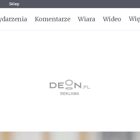
g
Sklep
Wię
darzenia
Komentarze
Wiara
Wideo