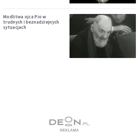
Modlitwa ojca Pio w
trudnych i beznadziejnych
sytuacjach