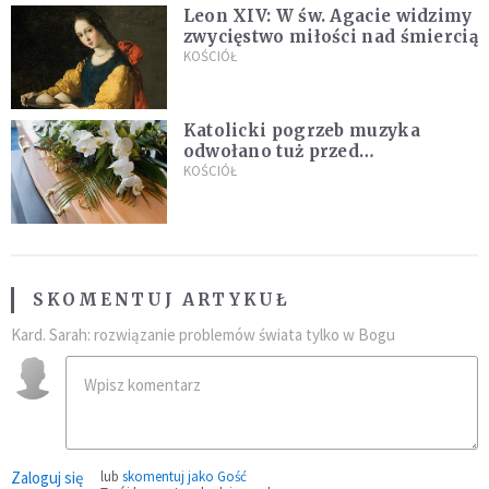
Leon XIV: W św. Agacie widzimy
zwycięstwo miłości nad śmiercią
KOŚCIÓŁ
Katolicki pogrzeb muzyka
odwołano tuż przed
uroczystością. Powodem była
KOŚCIÓŁ
przynależność do masonerii
SKOMENTUJ ARTYKUŁ
Kard. Sarah: rozwiązanie problemów świata tylko w Bogu
Zaloguj się
lub
skomentuj jako Gość