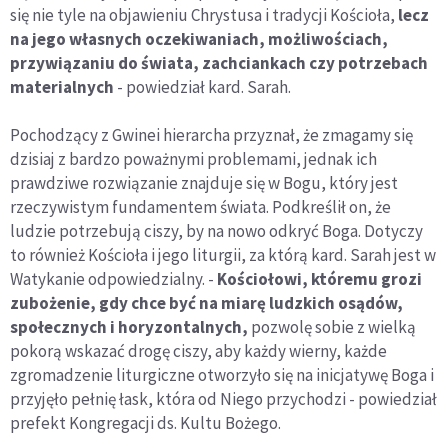
się nie tyle na objawieniu Chrystusa i tradycji Kościoła,
lecz
na jego własnych oczekiwaniach, możliwościach,
przywiązaniu do świata, zachciankach czy potrzebach
materialnych
- powiedział kard. Sarah.
Pochodzący z Gwinei hierarcha przyznał, że zmagamy się
dzisiaj z bardzo poważnymi problemami, jednak ich
prawdziwe rozwiązanie znajduje się w Bogu, który jest
rzeczywistym fundamentem świata. Podkreślił on, że
ludzie potrzebują ciszy, by na nowo odkryć Boga. Dotyczy
to również Kościoła i jego liturgii, za którą kard. Sarah jest w
Watykanie odpowiedzialny. -
Kościołowi, któremu grozi
zubożenie, gdy chce być na miarę ludzkich osądów,
społecznych i horyzontalnych,
pozwolę sobie z wielką
pokorą wskazać drogę ciszy, aby każdy wierny, każde
zgromadzenie liturgiczne otworzyło się na inicjatywę Boga i
przyjęło pełnię łask, która od Niego przychodzi - powiedział
prefekt Kongregacji ds. Kultu Bożego.