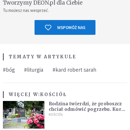
Tworzymy DEON.pl dla Ciebie
Tu możesz nas wesprzeć.
WSPOMÓŻ NAS
TEMATY W ARTYKULE
#bóg
#liturgia
#kard robert sarah
WIĘCEJ W:
KOŚCIÓŁ
Rodzina twierdzi, że proboszcz
chciał odmówić pogrzebu. Kuria
zapowiada wyjaśnienia
KOŚCIÓŁ