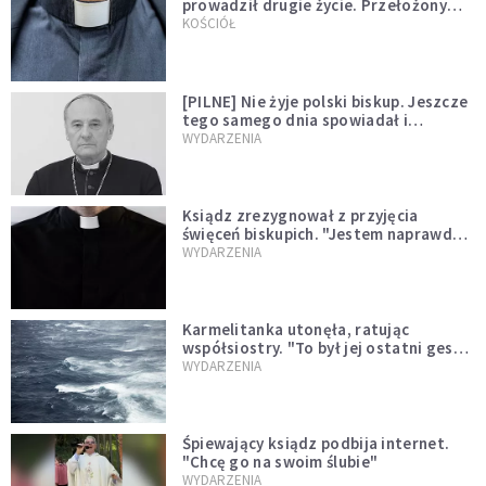
prowadził drugie życie. Przełożony
kazał mu opuścić zakon
KOŚCIÓŁ
[PILNE] Nie żyje polski biskup. Jeszcze
tego samego dnia spowiadał i
sprawował Mszę świętą
WYDARZENIA
Ksiądz zrezygnował z przyjęcia
święceń biskupich. "Jestem naprawdę
niegodny"
WYDARZENIA
Karmelitanka utonęła, ratując
współsiostry. "To był jej ostatni gest
miłości"
WYDARZENIA
Śpiewający ksiądz podbija internet.
"Chcę go na swoim ślubie"
WYDARZENIA