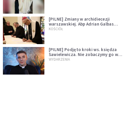
[PILNE] Zmiany w archidiecezji
warszawskiej. Abp Adrian Galbas
wręczył dekrety nowym proboszczom
KOŚCIÓŁ
[PILNE] Podjęto kroki ws. księdza
Sawielewicza. Nie zobaczymy go w
mediach
WYDARZENIA