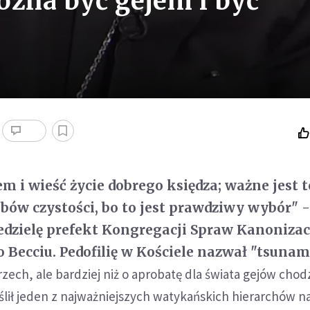
ożna być gejem i być
m i wieść życie dobrego księdza; ważne jest t
ubów czystości, bo to jest prawdziwy wybór" 
edzielę prefekt Kongregacji Spraw Kanoniza
 Becciu. Pedofilię w Kościele nazwał "tsunami
zech, ale bardziej niż o aprobatę dla świata gejów chodz
lił jeden z najważniejszych watykańskich hierarchów n