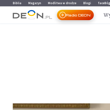
Przejdź do menu głównego
Przejdź do treści
Biblia
Magazyn
Modlitwa w drodze
Blogi
faceBó
Wy
Radio DEON