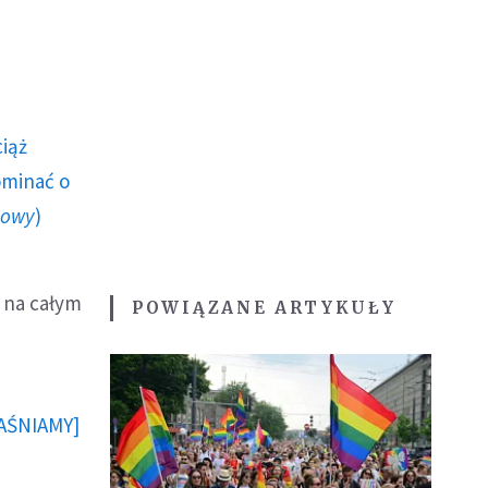
ciąż
ominać o
howy
)
i na całym
POWIĄZANE ARTYKUŁY
JAŚNIAMY]