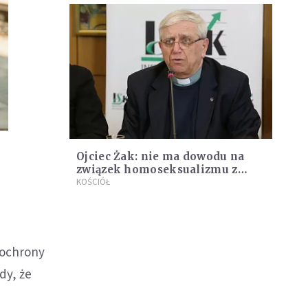
Ojciec Żak: nie ma dowodu na
związek homoseksualizmu z
wykorzystywaniem seksualnym
KOŚCIÓŁ
małoletnich
 ochrony
dy, że