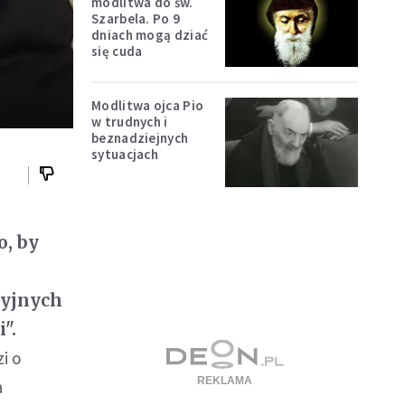
modlitwa do św.
Szarbela. Po 9
dniach mogą dziać
się cuda
Modlitwa ojca Pio
w trudnych i
beznadziejnych
sytuacjach
o, by
-
cyjnych
".
i o
a