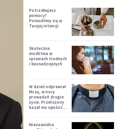
Potrzebujesz
pomocy?
Pomodlimy się w
Twojej intencji
Skuteczna
modlitwa w
sprawach trudnych
i beznadziejnych
W dzień odprawiał
Mszę, w nocy
prowadził drugie
życie. Przełożony
kazał mu opuścić
zakon
Niezawodna