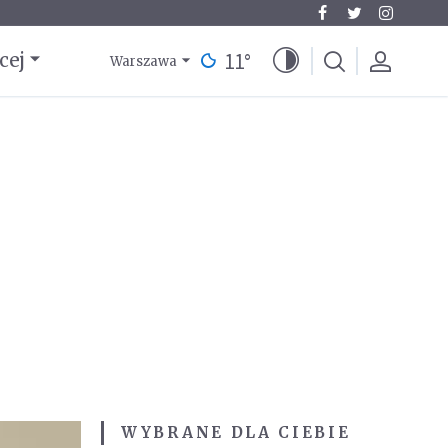
11
°
cej
Warszawa
WYBRANE DLA CIEBIE