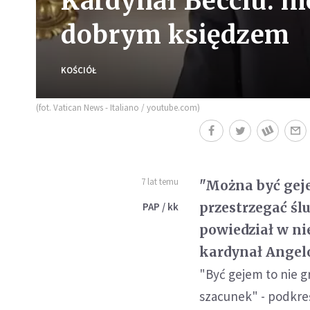
Kardynał Becciu: m
dobrym księdzem
KOŚCIÓŁ
(fot. Vatican News - Italiano / youtube.com)
7 lat temu
"Można być geje
przestrzegać śl
PAP / kk
powiedział w ni
kardynał Angelo
"Być gejem to nie gr
szacunek" - podkreś