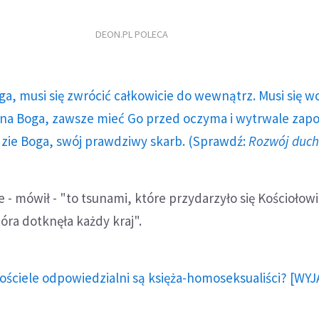
DEON.PL POLECA
ga, musi się zwrócić całkowicie do wewnątrz. Musi się w
a Boga, zawsze mieć Go przed oczyma i wytrwale zap
dzie Boga, swój prawdziwy skarb. (Sprawdź:
Rozwój duc
 - mówił - "to tsunami, które przydarzyło się Kościołow
tóra dotknęła każdy kraj".
Kościele odpowiedzialni są księża-homoseksualiści? [WY