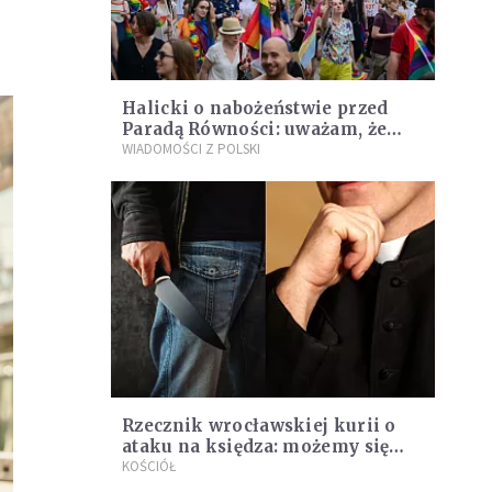
Halicki o nabożeństwie przed
Paradą Równości: uważam, że
granice zostały przekroczone
WIADOMOŚCI Z POLSKI
Rzecznik wrocławskiej kurii o
ataku na księdza: możemy się
domyślać, że nie był to atak
KOŚCIÓŁ
personalny