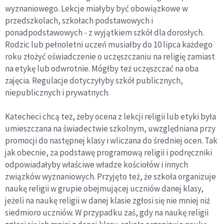
wyznaniowego. Lekcje miałyby być obowiązkowe w
przedszkolach, szkołach podstawowych i
ponadpodstawowych - z wyjątkiem szkół dla dorosłych.
Rodzic lub pełnoletni uczeń musiałby do 10 lipca każdego
roku złożyć oświadczenie o uczęszczaniu na religię zamiast
na etykę lub odwrotnie. Mógłby też uczęszczać na oba
zajęcia. Regulacje dotyczyłyby szkół publicznych,
niepublicznych i prywatnych.
Katecheci chcą też, żeby ocena z lekcji religii lub etyki była
umieszczana na świadectwie szkolnym, uwzględniana przy
promocji do następnej klasy i wliczana do średniej ocen. Tak
jak obecnie, za podstawę programową religii i podręczniki
odpowiadałyby właściwe władze kościołów i innych
związków wyznaniowych. Przyjęto też, że szkoła organizuje
naukę religii w grupie obejmującej uczniów danej klasy,
jeżeli na naukę religii w danej klasie zgłosi się nie mniej niż
siedmioro uczniów. W przypadku zaś, gdy na naukę religii