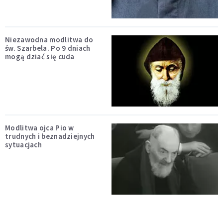
Niezawodna modlitwa do
św. Szarbela. Po 9 dniach
mogą dziać się cuda
Modlitwa ojca Pio w
trudnych i beznadziejnych
sytuacjach