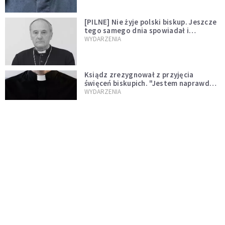
[PILNE] Nie żyje polski biskup. Jeszcze
tego samego dnia spowiadał i
sprawował Mszę świętą
WYDARZENIA
Ksiądz zrezygnował z przyjęcia
święceń biskupich. "Jestem naprawdę
niegodny"
WYDARZENIA
Karmelitanka utonęła, ratując
współsiostry. "To był jej ostatni gest
miłości"
WYDARZENIA
Śpiewający ksiądz podbija internet.
"Chcę go na swoim ślubie"
WYDARZENIA