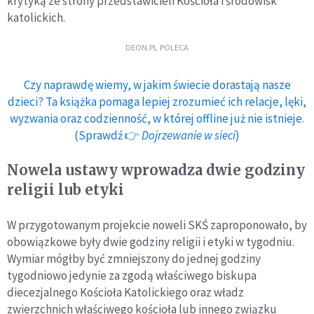
krytyką ze strony przedstawicieli Kościoła i środowisk
katolickich.
DEON.PL POLECA
Czy naprawdę wiemy, w jakim świecie dorastają nasze
dzieci? Ta książka pomaga lepiej zrozumieć ich relacje, lęki,
wyzwania oraz codzienność, w której offline już nie istnieje.
(Sprawdź 👉
Dojrzewanie w sieci
)
Nowela ustawy wprowadza dwie godziny
religii lub etyki
W przygotowanym projekcie noweli SKŚ zaproponowało, by
obowiązkowe były dwie godziny religii i etyki w tygodniu.
Wymiar mógłby być zmniejszony do jednej godziny
tygodniowo jedynie za zgodą właściwego biskupa
diecezjalnego Kościoła Katolickiego oraz władz
zwierzchnich właściwego kościoła lub innego związku