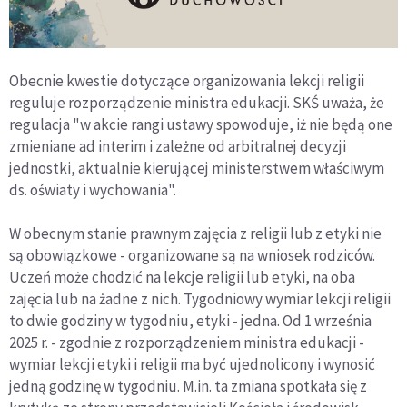
Obecnie kwestie dotyczące organizowania lekcji religii
reguluje rozporządzenie ministra edukacji. SKŚ uważa, że
regulacja "w akcie rangi ustawy spowoduje, iż nie będą one
zmieniane ad interim i zależne od arbitralnej decyzji
jednostki, aktualnie kierującej ministerstwem właściwym
ds. oświaty i wychowania".
W obecnym stanie prawnym zajęcia z religii lub z etyki nie
są obowiązkowe - organizowane są na wniosek rodziców.
Uczeń może chodzić na lekcje religii lub etyki, na oba
zajęcia lub na żadne z nich. Tygodniowy wymiar lekcji religii
to dwie godziny w tygodniu, etyki - jedna. Od 1 września
2025 r. - zgodnie z rozporządzeniem ministra edukacji -
wymiar lekcji etyki i religii ma być ujednolicony i wynosić
jedną godzinę w tygodniu. M.in. ta zmiana spotkała się z