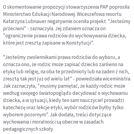
O skomentowanie propozycji stowarzyszenia PAP poprosiła
Ministerstwo Edukacji Narodowej. Wiceszefowa resortu
Katarzyna Lubnauer negatywnie oceniła projekt. "Jesteśmy
przeciwni" - zaznaczyła. Jej zdaniem oznacza on
"ograniczenie prawa rodziców do wychowywania dziecka,
które jest zresztą zapisane w Konstytucji".
"Jesteśmy zwolennikami prawa rodziców do wyboru, a
oznacza ono, że rodzic może zapisać dziecko zarówno na
etykę lub religię, na oba te przedmioty lub na żaden z nich,
zresztą tak jest już od wielu lat" - powiedziała wiceministra.
Jak zaznaczyła, "musimy pamiętać, że każdy rodzic może
według swojego światopoglądu decydować o wychowaniu
dziecka, a w sytuacji, kiedy ten sam nauczyciel prowadzi
katechezę oraz lekcje etyki, wybór rodziców byłby tylko
wyborem pozornym". Jak dodała, treści dotyczące
wychowania i moralności są obecne w zasadach
pedagogicznych szkoły.