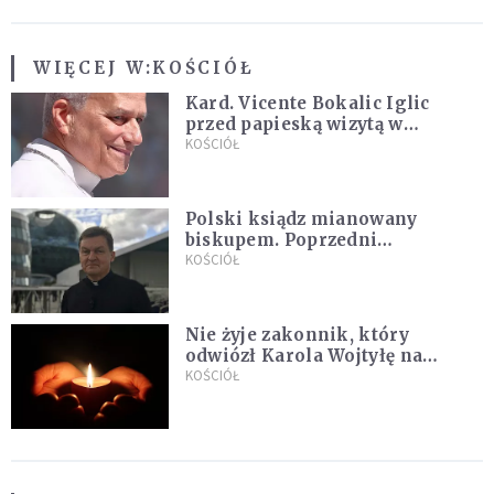
WIĘCEJ W:
KOŚCIÓŁ
Kard. Vicente Bokalic Iglic
przed papieską wizytą w
Argentynie: Nasz pokorny lud
KOŚCIÓŁ
kocha papieża
Polski ksiądz mianowany
biskupem. Poprzedni
ordynariusz zrezygnował
KOŚCIÓŁ
Nie żyje zakonnik, który
odwiózł Karola Wojtyłę na
konklawe. Jan Paweł II nazywał
KOŚCIÓŁ
go "winowajcą"