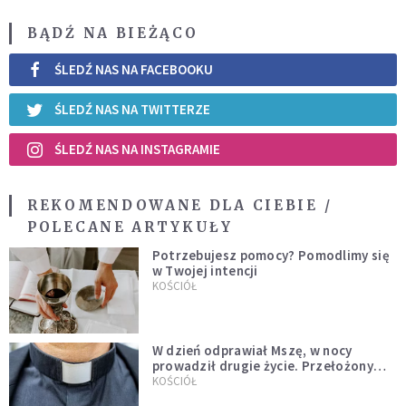
BĄDŹ NA BIEŻĄCO
ŚLEDŹ NAS NA FACEBOOKU
ŚLEDŹ NAS NA TWITTERZE
ŚLEDŹ NAS NA INSTAGRAMIE
REKOMENDOWANE DLA CIEBIE /
POLECANE ARTYKUŁY
Potrzebujesz pomocy? Pomodlimy się
w Twojej intencji
KOŚCIÓŁ
W dzień odprawiał Mszę, w nocy
prowadził drugie życie. Przełożony
kazał mu opuścić zakon
KOŚCIÓŁ