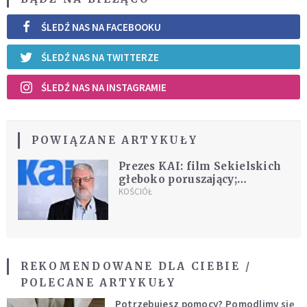
ŚLEDŹ NAS NA FACEBOOKU
ŚLEDŹ NAS NA TWITTERZE
ŚLEDŹ NAS NA INSTAGRAMIE
POWIĄZANE ARTYKUŁY
Prezes KAI: film Sekielskich
głeboko poruszający;
znakomita analiza struktur
KOŚCIÓŁ
zła obecnych wewnątrz
Kościoła
REKOMENDOWANE DLA CIEBIE /
POLECANE ARTYKUŁY
Potrzebujesz pomocy? Pomodlimy się