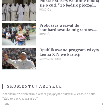
Polskie siostry zakonne modlą
się o cud. "To będzie pieczęć
Pana Boga dla naszej wiary"
KOŚCIÓŁ
Proboszcz wezwał do
bombardowania migrantów.
"Masowy ogień przeciwko
KOŚCIÓŁ
najeźdźcom!"
Opublikowano program wizyty
Leona XIV we Francji
SERWIS PAPIESKI
SKOMENTUJ ARTYKUŁ
Katolicka dziennikarka o wstrząsającym odkryciu w czasie seansu
"Zabawy w chowanego"