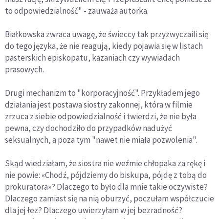
to odpowiedzialność" - zauważa autorka.
Białkowska zwraca uwagę, że świeccy tak przyzwyczaili się
do tego języka, że nie reagują, kiedy pojawia się w listach
pasterskich episkopatu, kazaniach czy wywiadach
prasowych.
Drugi mechanizm to "korporacyjność". Przykładem jego
działania jest postawa siostry zakonnej, która w filmie
zrzuca z siebie odpowiedzialność i twierdzi, że nie była
pewna, czy dochodziło do przypadków nadużyć
seksualnych, a poza tym "nawet nie miała pozwolenia".
Skąd wiedziałam, że siostra nie weźmie chłopaka za rękę i
nie powie: «Chodź, pójdziemy do biskupa, pójdę z tobą do
prokuratora»? Dlaczego to było dla mnie takie oczywiste?
Dlaczego zamiast się na nią oburzyć, poczułam współczucie
dla jej łez? Dlaczego uwierzyłam w jej bezradność?