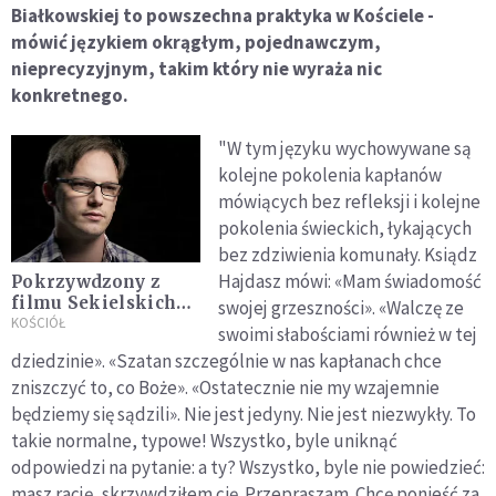
Białkowskiej to powszechna praktyka w Kościele -
mówić językiem okrągłym, pojednawczym,
nieprecyzyjnym, takim który nie wyraża nic
konkretnego.
"W tym języku wychowywane są
kolejne pokolenia kapłanów
mówiących bez refleksji i kolejne
pokolenia świeckich, łykających
bez zdziwienia komunały. Ksiądz
Hajdasz mówi: «Mam świadomość
Pokrzywdzony z
filmu Sekielskich
swojej grzeszności». «Walczę ze
apeluje do
KOŚCIÓŁ
swoimi słabościami również w tej
biskupów: chcę, żeby
dziedzinie». «Szatan szczególnie w nas kapłanach chce
mój Kościół oczyścił
zniszczyć to, co Boże». «Ostatecznie nie my wzajemnie
się z przestępców
będziemy się sądzili». Nie jest jedyny. Nie jest niezwykły. To
takie normalne, typowe! Wszystko, byle uniknąć
odpowiedzi na pytanie: a ty? Wszystko, byle nie powiedzieć:
masz rację, skrzywdziłem cię. Przepraszam. Chcę ponieść za