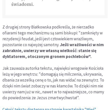
świadomi.
Z drugiej strony Białkowska podkreśla, że nierzadko
ofiarami tego mechanizmu są sami biskupi: "zamknięty w
rezydencji feudał, jeśli jest człowiekiem wrażliwym,
pozostanie co najwyżej samotny.
Jeśli wrażliwości w nim
zabraknie, uwierzy we własną wielkość: stanie się
dyktatorem, otoczonym gronem pochlebców".
Jak zauważa autorka tekstu, najwięksi wrogowie Kościoła
leżą w jego wnętrzu: "domagają się milczenia, ukrywania,
dbania za wszelką cenę o to, jak nas widać na zewnątrz. To
dzięki nim świat zobaczy w nas kłamców. To dzięki nim nie
uwierzy nam już w nic, nawet w to najważniejsze, co mamy
do powiedzenia: że Jezus zmartwychwstał".
Całość tekstu dostępna na stronie kwartalnika "Więź".