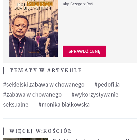
abp Grzegorz Ryś
SPRAWDŹ CENĘ
TEMATY W ARTYKULE
#sekielski zabawa w chowanego
#pedofilia
#zabawa w chowanego
#wykorzystywanie
seksualne
#monika białkowska
WIĘCEJ W:
KOŚCIÓŁ