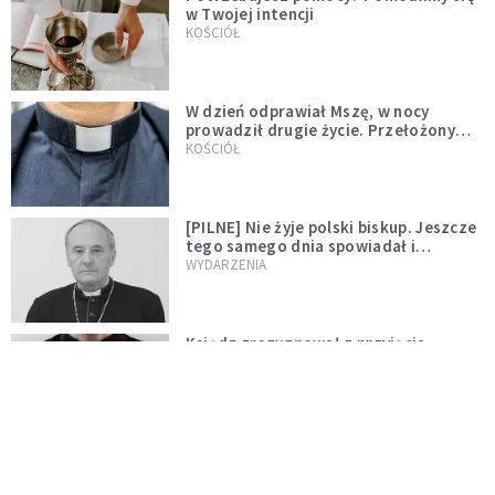
w Twojej intencji
KOŚCIÓŁ
W dzień odprawiał Mszę, w nocy
prowadził drugie życie. Przełożony
kazał mu opuścić zakon
KOŚCIÓŁ
[PILNE] Nie żyje polski biskup. Jeszcze
tego samego dnia spowiadał i
sprawował Mszę świętą
WYDARZENIA
Ksiądz zrezygnował z przyjęcia
święceń biskupich. "Jestem naprawdę
niegodny"
WYDARZENIA
Karmelitanka utonęła, ratując
współsiostry. "To był jej ostatni gest