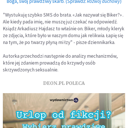
Boga, swój prawdziwy skarb. (Sprawdź:
Rozwój duchowy
)
"Wystukuję szybko SMS do brata.
«
Jak nazywał się Biker?
»
.
Ale kiedy pada imię, nie muszę już czekać na odpowiedź.
Ksiądz Arkadiusz Hajdasz to właśnie on. Biker, młody kleryk
ze zdjęcia, które było w naszym domu jak relikwia. Łapię się
na tym, że po twarzy płyną mi łzy" - pisze dziennikarka.
Autorka przechodzi następnie do analizy mechanizmów,
które jej zdaniem prowadzą do krzywdy osób
skrzywdzonych seksualnie.
DEON.PL POLECA