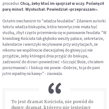
procedur.
Chcą, żeby ktoś im spojrzał w oczy. Poświęcił
parę minut. Wysłuchał. Powiedział «przepraszam».
Ostatni mechanizm to "władza feudałów". Zdaniem autorki
tekstu władza biskupów, która teoretycznie miała być
służbą, zbyt często przemienia się w panowanie feudała. "W
krwiobieg Kościoła tak głęboko weszły pałace, sekretarze,
kalendarze i wierszyki recytowane przy wizytacjach, że
nikomu we wspólnocie diecezjalnej do głowy już nie
przyjdzie, żeby któregoś dnia przyjść do biskupa,
zadzwonić do drzwi i powiedzieć: «Szczęść Boże, chciałem
porozmawiać». I biskup nie powie: «Dobrze, to ja do pani
jutro wpadnę na kawę»" - zauważa.
To jest dramat Kościoła, nie powód do
dumy; dramat, którego nie jesteśmy