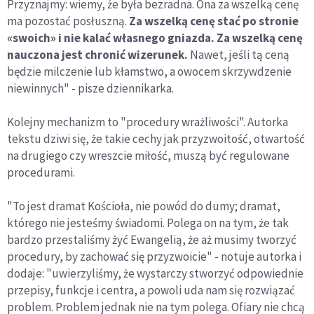
Przyznajmy: wiemy, że była bezradna. Ona za wszelką cenę
ma pozostać posłuszną.
Za wszelką cenę stać po stronie
«swoich» i nie kalać własnego gniazda. Za wszelką cenę
nauczona jest chronić wizerunek.
Nawet, jeśli tą ceną
będzie milczenie lub kłamstwo, a owocem skrzywdzenie
niewinnych" - pisze dziennikarka.
Kolejny mechanizm to "procedury wrażliwości". Autorka
tekstu dziwi się, że takie cechy jak przyzwoitość, otwartość
na drugiego czy wreszcie miłość, muszą być regulowane
procedurami.
"To jest dramat Kościoła, nie powód do dumy; dramat,
którego nie jesteśmy świadomi. Polega on na tym, że tak
bardzo przestaliśmy żyć Ewangelią, że aż musimy tworzyć
procedury, by zachować się przyzwoicie" - notuje autorka i
dodaje: "uwierzyliśmy, że wystarczy stworzyć odpowiednie
przepisy, funkcje i centra, a powoli uda nam się rozwiązać
problem. Problem jednak nie na tym polega. Ofiary nie chcą