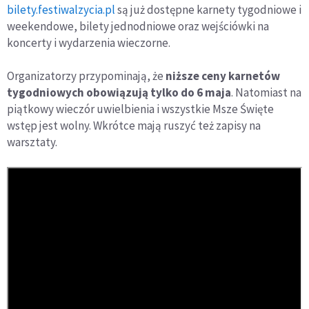
bilety.festiwalzycia.pl
są już dostępne karnety tygodniowe i
weekendowe, bilety jednodniowe oraz wejściówki na
koncerty i wydarzenia wieczorne.
Organizatorzy przypominają, że
niższe ceny karnetów
tygodniowych obowiązują tylko do 6 maja
. Natomiast na
piątkowy wieczór uwielbienia i wszystkie Msze Święte
wstęp jest wolny. Wkrótce mają ruszyć też zapisy na
warsztaty.