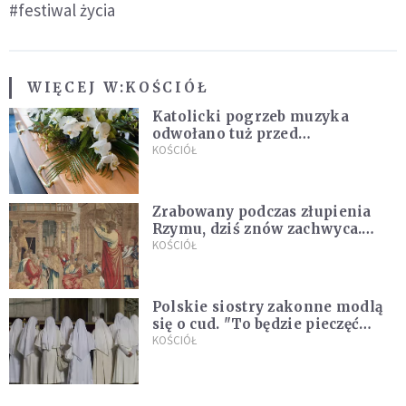
#festiwal życia
WIĘCEJ W:
KOŚCIÓŁ
Katolicki pogrzeb muzyka
odwołano tuż przed
uroczystością. Powodem była
KOŚCIÓŁ
przynależność do masonerii
Zrabowany podczas złupienia
Rzymu, dziś znów zachwyca.
Wyjątkowy arras w Castel
KOŚCIÓŁ
Gandolfo
Polskie siostry zakonne modlą
się o cud. "To będzie pieczęć
Pana Boga dla naszej wiary"
KOŚCIÓŁ