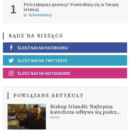
1
Potrzebujesz pomocy? Pomodlimy się w Twojej
intencji
62 komentarzy
BĄDŹ NA BIEŻĄCO
ŚLEDŹ NAS NA FACEBOOKU
ŚLEDŹ NAS NA TWITTERZE
ŚLEDŹ NAS NA INSTAGRAMIE
POWIĄZANE ARTYKUŁY
Biskup Islandii: Najlepsza
katecheza odbywa się podczas
"przypadkowych" rozmów
WIARA