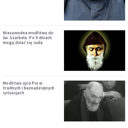
Niezawodna modlitwa do
św. Szarbela. Po 9 dniach
mogą dziać się cuda
Modlitwa ojca Pio w
trudnych i beznadziejnych
sytuacjach