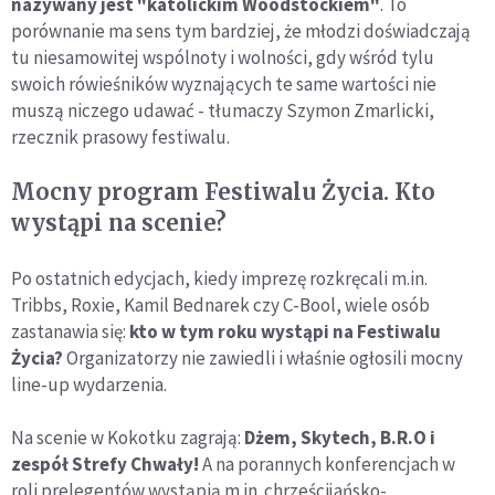
nazywany jest "katolickim Woodstockiem"
. To
porównanie ma sens tym bardziej, że młodzi doświadczają
tu niesamowitej wspólnoty i wolności, gdy wśród tylu
swoich rówieśników wyznających te same wartości nie
muszą niczego udawać - tłumaczy Szymon Zmarlicki,
rzecznik prasowy festiwalu.
Mocny program Festiwalu Życia. Kto
wystąpi na scenie?
Po ostatnich edycjach, kiedy imprezę rozkręcali m.in.
Tribbs, Roxie, Kamil Bednarek czy C-Bool, wiele osób
zastanawia się:
kto w tym roku wystąpi na Festiwalu
Życia?
Organizatorzy nie zawiedli i właśnie ogłosili mocny
line-up wydarzenia.
Na scenie w Kokotku zagrają:
Dżem, Skytech, B.R.O i
zespół Strefy Chwały!
A na porannych konferencjach w
roli prelegentów wystąpią m.in. chrześcijańsko-