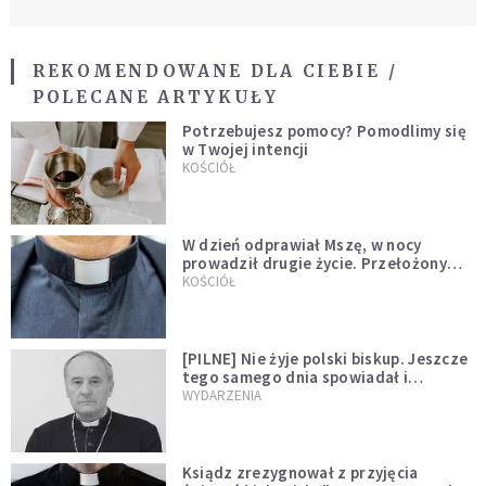
REKOMENDOWANE DLA CIEBIE /
POLECANE ARTYKUŁY
Potrzebujesz pomocy? Pomodlimy się
w Twojej intencji
KOŚCIÓŁ
W dzień odprawiał Mszę, w nocy
prowadził drugie życie. Przełożony
kazał mu opuścić zakon
KOŚCIÓŁ
[PILNE] Nie żyje polski biskup. Jeszcze
tego samego dnia spowiadał i
sprawował Mszę świętą
WYDARZENIA
Ksiądz zrezygnował z przyjęcia