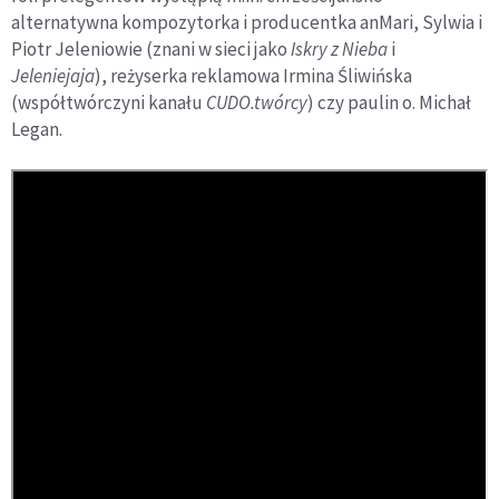
alternatywna kompozytorka i producentka anMari, Sylwia i
Piotr Jeleniowie (znani w sieci jako
Iskry z Nieba
i
Jeleniejaja
), reżyserka reklamowa Irmina Śliwińska
(współtwórczyni kanału
CUDO.twórcy
) czy paulin o. Michał
Legan.